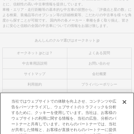
とに、信頼性の高い中古車情報を提供しています。
車種・エリア・走行距離等の基本的な中古車の状態から、「評価点と星の数」に
よる検索、装備品等のオプション等の詳細検索等、こだわりの中古車を様々な角
度から探すことが可能です。 国内外の各メーカー・車種を多く取り揃え、皆さ
まに安心と信頼の全国の中古車についての情報をお届け致します。
あんしんのクルマ選びはオークネット.jp
オークネット.jpとは？
よくある質問
中古車用語説明
お問い合わせ
サイトマップ
会社概要
利用規約
プライバシーポリシー
クッキーポリシー
利用者情報の外部送信について
当社ではウェブサイトでの体験を向上させ、コンテンツや広
告をパーソナライズし、ウェブサイトのトラフィックを分析
オークネットのその他のサービス
するために、クッキーを使用しています。当社は、お客様の
バイク関連サービス
ウェブサイトの利用に関する情報を、当社の広告、分析のパ
ートナーと共有しています。それらのパートナーでは、当社
中古バイクを探すならバイクの窓口
が共有した情報と、お客様が直接それらのパートナーに提供
レンタルバイクに乗るならモトオークレンタルバイク