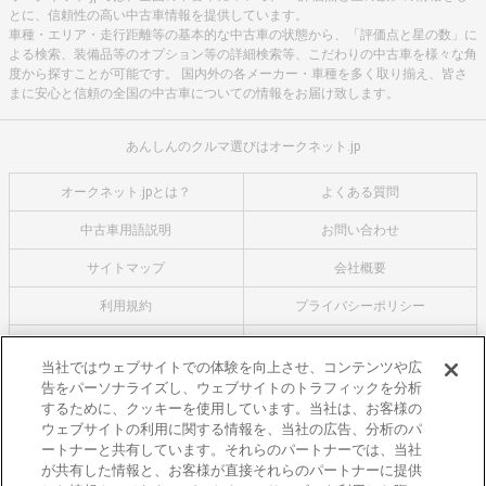
とに、信頼性の高い中古車情報を提供しています。
車種・エリア・走行距離等の基本的な中古車の状態から、「評価点と星の数」に
よる検索、装備品等のオプション等の詳細検索等、こだわりの中古車を様々な角
度から探すことが可能です。 国内外の各メーカー・車種を多く取り揃え、皆さ
まに安心と信頼の全国の中古車についての情報をお届け致します。
あんしんのクルマ選びはオークネット.jp
オークネット.jpとは？
よくある質問
中古車用語説明
お問い合わせ
サイトマップ
会社概要
利用規約
プライバシーポリシー
クッキーポリシー
利用者情報の外部送信について
当社ではウェブサイトでの体験を向上させ、コンテンツや広
告をパーソナライズし、ウェブサイトのトラフィックを分析
オークネットのその他のサービス
するために、クッキーを使用しています。当社は、お客様の
バイク関連サービス
ウェブサイトの利用に関する情報を、当社の広告、分析のパ
ートナーと共有しています。それらのパートナーでは、当社
中古バイクを探すならバイクの窓口
が共有した情報と、お客様が直接それらのパートナーに提供
レンタルバイクに乗るならモトオークレンタルバイク