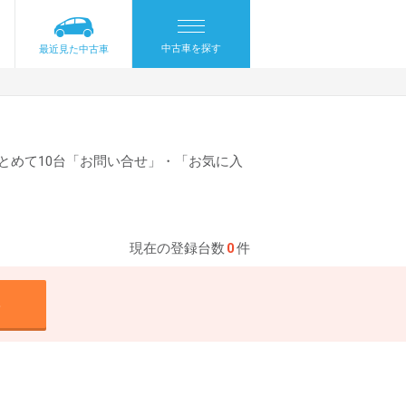
中古車を探す
最近見た中古車
とめて10台「お問い合せ」・「お気に入
現在の登録台数
0
件
る