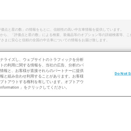
「評価点と星の数」の情報をもとに、信頼性の高い中古車情報を提供しています。
から、「評価点と星の数」による検索、装備品等のオプション等の詳細検索等、こ
皆さまに安心と信頼の全国の中古車についての情報をお届け致します。
ナライズし、ウェブサイトのトラフィックを分析
トの利用に関する情報を、当社の広告、分析のパ
よくある質問
中古車用語説明
お問い合わ
情報と、お客様が直接それらのパートナーに提供
Do Not S
報と組み合わせ利用することがあります。お客様
利用規約
プライバシーポリシー
クッキーポリ
プトアウトする権利を有しています。オプトアウ
 Information 」をクリックしてください。
バイク