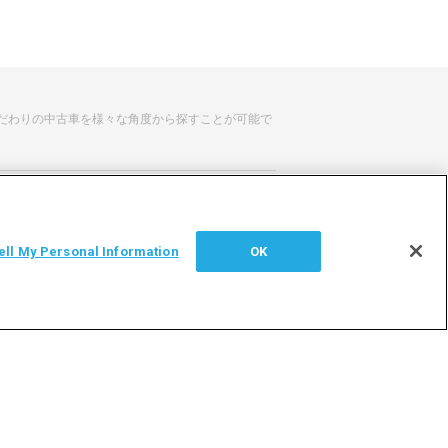
だわりの中古車を様々な角度から探すことが可能で
せ
サイトマップ
ell My Personal Information
OK
シー
利用者情報の外部送信について