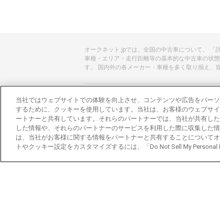
オークネット.jpでは、全国の中古車について、 
車種・エリア・走行距離等の基本的な中古車の状態
す。 国内外の各メーカー・車種を多く取り揃え、
あんしんのクルマ選びはオークネット.jp
当社ではウェブサイトでの体験を向上させ、コンテンツや広告をパーソ
するために、クッキーを使用しています。当社は、お客様のウェブサイ
オークネット.jpとは？
ートナーと共有しています。それらのパートナーでは、当社が共有した
した情報や、それらのパートナーのサービスを利用した際に収集した情
会社概要
は、当社がお客様に関する情報をパートナーと共有することについてオ
トやクッキー設定をカスタマイズするには、「Do Not Sell My Personal
オークネットのその他のサービス
バイク関連サービス
中古バイクを探すならバイクの窓口
レンタルバイクに乗るならモトオークレンタル
ブランド関連サービス