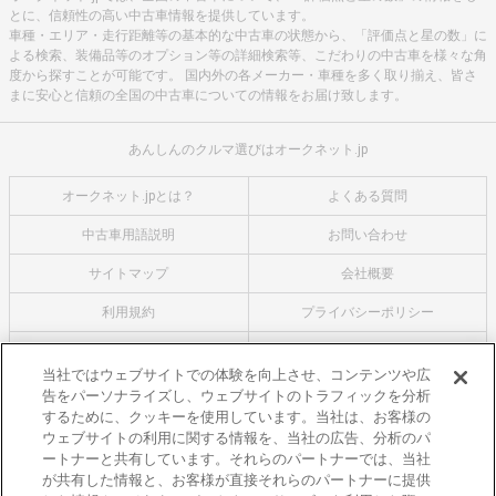
とに、信頼性の高い中古車情報を提供しています。
車種・エリア・走行距離等の基本的な中古車の状態から、「評価点と星の数」に
よる検索、装備品等のオプション等の詳細検索等、こだわりの中古車を様々な角
度から探すことが可能です。 国内外の各メーカー・車種を多く取り揃え、皆さ
まに安心と信頼の全国の中古車についての情報をお届け致します。
あんしんのクルマ選びはオークネット.jp
オークネット.jpとは？
よくある質問
中古車用語説明
お問い合わせ
サイトマップ
会社概要
利用規約
プライバシーポリシー
クッキーポリシー
利用者情報の外部送信について
当社ではウェブサイトでの体験を向上させ、コンテンツや広
告をパーソナライズし、ウェブサイトのトラフィックを分析
オークネットのその他のサービス
するために、クッキーを使用しています。当社は、お客様の
バイク関連サービス
ウェブサイトの利用に関する情報を、当社の広告、分析のパ
ートナーと共有しています。それらのパートナーでは、当社
中古バイクを探すならバイクの窓口
が共有した情報と、お客様が直接それらのパートナーに提供
レンタルバイクに乗るならモトオークレンタルバイク