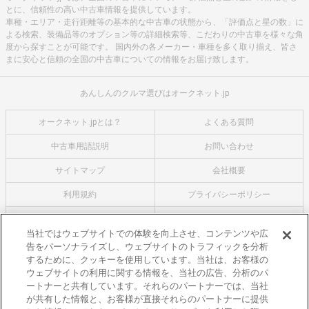
とに、信頼性の高い中古車情報を提供しています。
車種・エリア・走行距離等の基本的な中古車の状態から、「評価点と星の数」に
よる検索、装備品等のオプション等の詳細検索等、こだわりの中古車を様々な角
度から探すことが可能です。 国内外の各メーカー・車種を多く取り揃え、皆さ
まに安心と信頼の全国の中古車についての情報をお届け致します。
あんしんのクルマ選びはオークネット.jp
オークネット.jpとは？
よくある質問
中古車用語説明
お問い合わせ
サイトマップ
会社概要
利用規約
プライバシーポリシー
クッキーポリシー
利用者情報の外部送信について
当社ではウェブサイトでの体験を向上させ、コンテンツや広
告をパーソナライズし、ウェブサイトのトラフィックを分析
オークネットのその他のサービス
するために、クッキーを使用しています。当社は、お客様の
バイク関連サービス
ウェブサイトの利用に関する情報を、当社の広告、分析のパ
ートナーと共有しています。それらのパートナーでは、当社
中古バイクを探すならバイクの窓口
が共有した情報と、お客様が直接それらのパートナーに提供
レンタルバイクに乗るならモトオークレンタルバイク