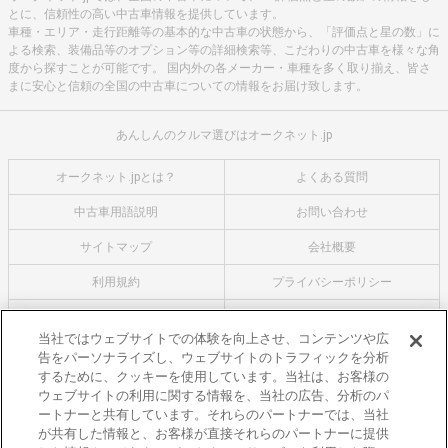
とに、信頼性の高い中古車情報を提供しています。
車種・エリア・走行距離等の基本的な中古車の状態から、「評価点と星の数」に
よる検索、装備品等のオプション等の詳細検索等、こだわりの中古車を様々な角
度から探すことが可能です。 国内外の各メーカー・車種を多く取り揃え、皆さ
まに安心と信頼の全国の中古車についての情報をお届け致します。
あんしんのクルマ選びはオークネット.jp
オークネット.jpとは？
よくある質問
中古車用語説明
お問い合わせ
サイトマップ
会社概要
利用規約
プライバシーポリシー
クッキーポリシー
利用者情報の外部送信について
当社ではウェブサイトでの体験を向上させ、コンテンツや広
告をパーソナライズし、ウェブサイトのトラフィックを分析
オークネットのその他のサービス
するために、クッキーを使用しています。当社は、お客様の
バイク関連サービス
ウェブサイトの利用に関する情報を、当社の広告、分析のパ
ートナーと共有しています。それらのパートナーでは、当社
中古バイクを探すならバイクの窓口
が共有した情報と、お客様が直接それらのパートナーに提供
レンタルバイクに乗るならモトオークレンタルバイク