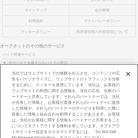
サイトマップ
会社概要
利用規約
プライバシーポリシー
クッキーポリシー
利用者情報の外部送信について
オークネットのその他のサービス
バイク関連サービス
中古バイクを探すならバイクの窓口
レンタルバイクに乗るならモトオークレンタルバイク
当社ではウェブサイトでの体験を向上させ、コンテンツや広
告をパーソナライズし、ウェブサイトのトラフィックを分析
ブランド関連サービス
するために、クッキーを使用しています。当社は、お客様の
ブランド品の買取はギャラリーレア
ウェブサイトの利用に関する情報を、当社の広告、分析のパ
ートナーと共有しています。それらのパートナーでは、当社
東京都公安委員会許可 第301001105434号
が共有した情報と、お客様が直接それらのパートナーに提供
株式会社オークネット
した情報や、それらのパートナーのサービスを利用した際に
© 2007‐ AUCNET INC.
収集した情報と組み合わせ利用することがあります。お客様
は、当社がお客様に関する情報をパートナーと共有すること
加盟店専用ページはこちら
についてオプトアウトする権利を有しています。オプトアウ
トやクッキー設定をカスタマイズするには、「Do Not Sell
My Personal Information 」をクリックしてください。