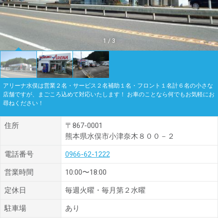
1
/
3
アリーナ水俣は営業２名・サービス２名補助１名・フロント１名計６名の小さな
店舗ですが、まごころ込めて対応いたします！ お車のことなら何でもお気軽にお
尋ねください！
住所
〒867-0001
熊本県水俣市小津奈木８００－２
電話番号
0966-62-1222
営業時間
10:00〜18:00
定休日
毎週火曜・毎月第２水曜
駐車場
あり