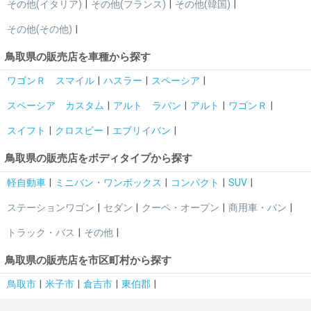
その他(イタリア)
その他(フランス)
その他(韓国)
その他(その他)
鳥取県の販売店を車種から探す
ワゴンＲ スマイル
ハスラー
スペーシア
スペーシア カスタム
アルト ラパン
アルト
ワゴンＲ
スイフト
クロスビー
エブリイバン
鳥取県の販売店をボディタイプから探す
軽自動車
ミニバン・ワンボックス
コンパクト
SUV
ステーションワゴン
セダン
クーペ・オープン
商用車・バン
トラック・バス
その他
鳥取県の販売店を市区町村から探す
鳥取市
米子市
倉吉市
東伯郡