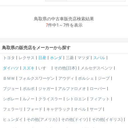
鳥取県の中古車販売店検索結果
7
件中1～7件を表示
鳥取県の販売店をメーカーから探す
トヨタ
レクサス
日産
ホンダ
三菱
マツダ
スバル
ダイハツ
スズキ
いすゞ
その他(日本)
メルセデスベンツ
ＢＭＷ
フォルクスワーゲン
アウディ
ポルシェ
ジープ
プジョー
ボルボ
ジャガー
アルファロメオ
ローバー
シボレー
ルノー
クライスラー
シトロエン
フィアット
フェラーリ
フォード
キャデラック
オペル
サーブ
ヒュンダイ
その他(アメリカ)
その他(ドイツ)
その他(イギリス)