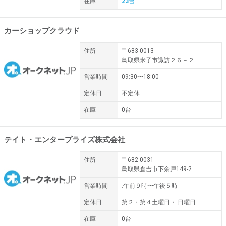
在庫
23
台
カーショップクラウド
住所
〒683-0013
鳥取県米子市諏訪２６－２
営業時間
09:30〜18:00
定休日
不定休
在庫
0台
テイト・エンタープライズ株式会社
住所
〒682-0031
鳥取県倉吉市下余戸149-2
営業時間
.午前９時〜午後５時
定休日
第２・第４土曜日・.日曜日
在庫
0台