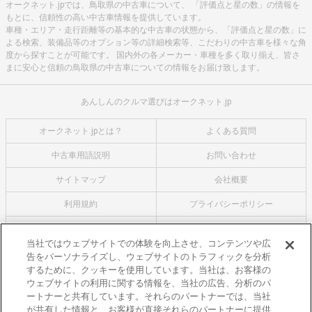
オークネット.jpでは、鳥取県の中古車について、 「評価点と星の数」の情報を
もとに、信頼性の高い中古車情報を提供しています。
車種・エリア・走行距離等の基本的な中古車の状態から、「評価点と星の数」に
よる検索、装備品等のオプション等の詳細検索等、こだわりの中古車を様々な角
度から探すことが可能です。 国内外の各メーカー・車種を多く取り揃え、皆さ
まに安心と信頼の鳥取県の中古車についての情報をお届け致します。
あんしんのクルマ選びはオークネット.jp
オークネット.jpとは？
よくある質問
中古車用語説明
お問い合わせ
サイトマップ
会社概要
利用規約
プライバシーポリシー
クッキーポリシー
利用者情報の外部送信について
当社ではウェブサイトでの体験を向上させ、コンテンツや広
告をパーソナライズし、ウェブサイトのトラフィックを分析
オークネットのその他のサービス
するために、クッキーを使用しています。当社は、お客様の
バイク関連サービス
ウェブサイトの利用に関する情報を、当社の広告、分析のパ
ートナーと共有しています。それらのパートナーでは、当社
中古バイクを探すならバイクの窓口
が共有した情報と、お客様が直接それらのパートナーに提供