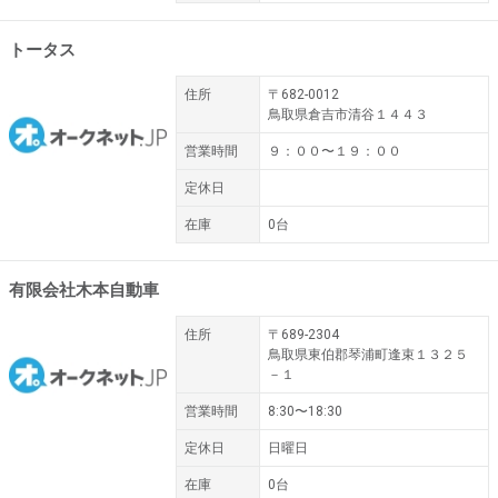
トータス
住所
〒682-0012
鳥取県倉吉市清谷１４４３
営業時間
９：００〜１９：００
定休日
在庫
0台
有限会社木本自動車
住所
〒689-2304
鳥取県東伯郡琴浦町逢束１３２５
－１
営業時間
8:30〜18:30
定休日
日曜日
在庫
0台