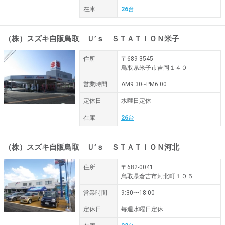
在庫
26
台
（株）スズキ自販鳥取 Ｕ’ｓ ＳＴＡＴＩＯＮ米子
住所
〒689-3545
鳥取県米子市吉岡１４０
営業時間
AM9:30~PM6:00
定休日
水曜日定休
在庫
26
台
（株）スズキ自販鳥取 Ｕ’ｓ ＳＴＡＴＩＯＮ河北
住所
〒682-0041
鳥取県倉吉市河北町１０５
営業時間
9:30〜18:00
定休日
毎週水曜日定休