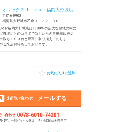
オリックスＵ－ｃａｒ福岡大野城店
〒816-0902
福岡県大野城市乙金３－２２－３０
U-car福岡大野城店は1700坪の広大な敷地の中に
ダ珈琲店とのコラボで新しい形の自動車販売店
台数も１００台と豊富に取り揃えておりま
のご来店お待ちしております。
お気に入りに追加
メールする
料
お問い合わせ
0078-6010-74201
問い合わせ
PHS可、一部ダイヤル回線、IP・光回線は利用不可