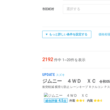
選択する
市区町村
もっと詳しい条件を設定する
価格相
2192
件中 1~20件を表示
UPDATE
スズキ
ジムニー ４ＷＤ ＸＣ
令和05
4.5
外装
内装
総合評価
点