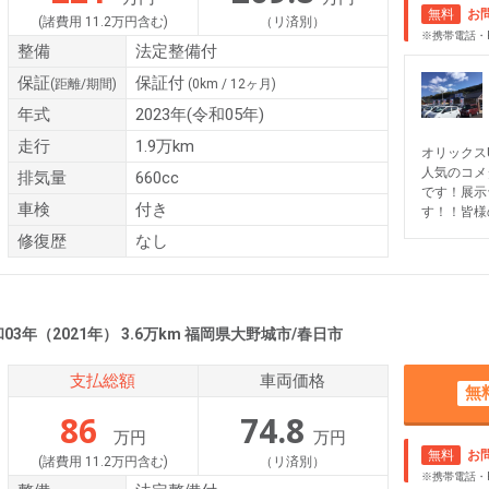
無料
お
(諸費用 11.2万円含む)
（リ済別）
※携帯電話・
整備
法定整備付
保証
保証付
(距離/期間)
(0km / 12ヶ月)
年式
2023年(令和05年)
走行
1.9万km
オリックス
人気のコメ
排気量
660cc
です！展示
車検
付き
す！！皆様
修復歴
なし
03年（2021年） 3.6万km 福岡県大野城市/春日市
支払総額
車両価格
無
86
74.8
万円
万円
無料
お
(諸費用 11.2万円含む)
（リ済別）
※携帯電話・