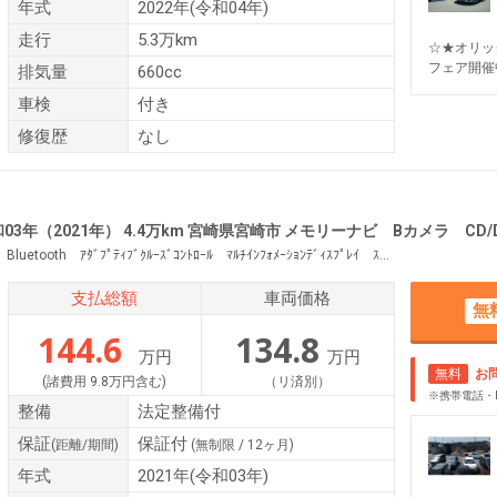
年式
2022年(令和04年)
走行
5.3万km
☆★オリッ
フェア開催
排気量
660cc
車検
付き
修復歴
なし
03年（2021年） 4.4万km 宮崎県宮崎市 メモリーナビ Bカメラ CD/DVD B
社外ﾒﾓﾘｰﾅﾋﾞ ﾌﾙｾｸﾞ ﾊﾞｯｸｶﾒﾗ CD/DVD AM/FM Bluetooth ｱﾀﾞﾌﾟﾃｨﾌﾞｸﾙｰｽﾞｺﾝﾄﾛｰﾙ ﾏﾙﾁｲﾝﾌｫﾒｰｼｮﾝﾃﾞｨｽﾌﾟﾚｲ ｽﾃｱﾘﾝｸﾞﾘﾓｺﾝ ｻｲﾄﾞｴｱﾊﾞｯｸﾞ ｶｰﾃﾝｴｱﾊﾞｯｸﾞ ｼｰﾄﾘﾌﾀｰ
支払総額
車両価格
無
144.6
134.8
万円
万円
無料
お
(諸費用 9.8万円含む)
（リ済別）
※携帯電話・
整備
法定整備付
保証
保証付
(距離/期間)
(無制限 / 12ヶ月)
年式
2021年(令和03年)