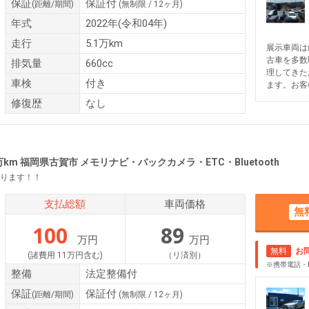
保証
保証付
(距離/期間)
(無制限 / 12ヶ月)
年式
2022年(令和04年)
走行
5.1万km
展示車両は
古車を多数
排気量
660cc
理してきた
車検
付き
ます。お客
修復歴
なし
3万km 福岡県古賀市 メモリナビ・バックカメラ・ETC・Bluetooth
ります！！
支払総額
車両価格
無
100
89
万円
万円
無料
お
(諸費用 11万円含む)
（リ済別）
※携帯電話・
整備
法定整備付
保証
保証付
(距離/期間)
(無制限 / 12ヶ月)