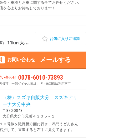
鈑金・車検とお車に関する全てお任せください.
店を心よりお待ちしております！
お気に入りに追加
1km 大分県大分市
メールする
料
お問い合わせ
0078-6010-73893
問い合わせ
PHS可、一部ダイヤル回線、IP・光回線は利用不可
（株）スズキ自販大分 スズキアリ
ーナ大分中央
〒870-0843
大分県大分市元町４３０５－１
１０号線を滝尾橋方面に行き、鳴門うどんさん
右折して、直進すると左手に見えてきます。