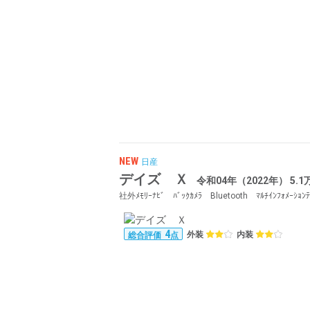
NEW
日産
デイズ Ｘ
令和04年（2022年） 5.
社外ﾒﾓﾘｰﾅﾋﾞ ﾊﾞｯｸｶﾒﾗ Bluetooth ﾏﾙﾁｲﾝﾌｫﾒｰｼｮﾝﾃ
4
外装
内装
総合評価
点