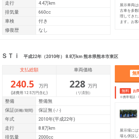
走行
4.4万km
展示車両は
古車を多数
排気量
660cc
理してきた
車検
付き
ます。お客
修復歴
なし
 ＳＴｉ
平成22年（2010年） 8.8万km 熊本県熊本市東区
支払総額
車両価格
無
240.5
228
万円
万円
無料
お
(諸費用 12.5万円含む)
（リ済別）
※携帯電話・
整備
整備無
保証
保証無
(距離/期間)
(- / -)
年式
2010年(平成22年)
走行
8.8万km
展示場には
場も併設し
排気量
2000cc