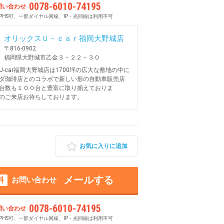
0078-6010-74195
問い合わせ
PHS可、一部ダイヤル回線、IP・光回線は利用不可
オリックスＵ－ｃａｒ福岡大野城店
〒816-0902
福岡県大野城市乙金３－２２－３０
U-car福岡大野城店は1700坪の広大な敷地の中に
ダ珈琲店とのコラボで新しい形の自動車販売店
台数も１００台と豊富に取り揃えておりま
のご来店お待ちしております。
お気に入りに追加
メールする
料
お問い合わせ
0078-6010-74195
問い合わせ
PHS可、一部ダイヤル回線、IP・光回線は利用不可