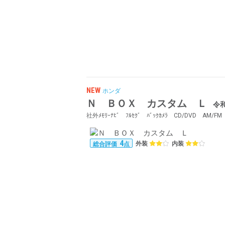
NEW
ホンダ
Ｎ ＢＯＸ カスタム Ｌ
令和
4
外装
内装
総合評価
点