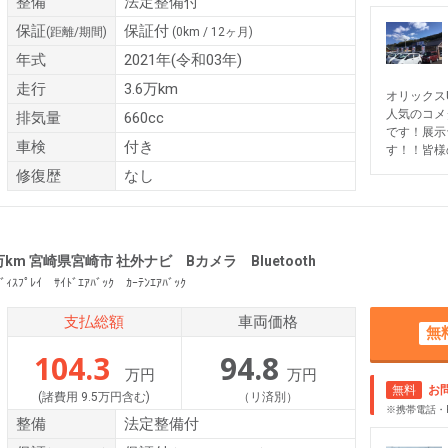
整備
法定整備付
保証
保証付
(距離/期間)
(0km / 12ヶ月)
年式
2021年(令和03年)
走行
3.6万km
オリックス
人気のコメ
排気量
660cc
です！展示
車検
付き
す！！皆様
修復歴
なし
1万km 宮崎県宮崎市 社外ナビ Bカメラ Bluetooth
ﾞｨｽﾌﾟﾚｲ ｻｲﾄﾞｴｱﾊﾞｯｸ ｶｰﾃﾝｴｱﾊﾞｯｸ
支払総額
車両価格
無
104.3
94.8
万円
万円
無料
お
(諸費用 9.5万円含む)
（リ済別）
※携帯電話・
整備
法定整備付