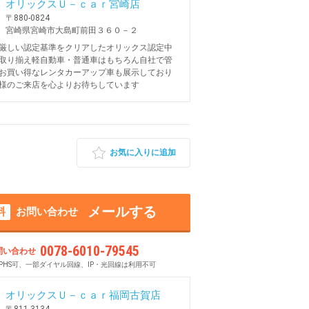
オリックスＵ－ｃａｒ宮崎店
〒880-0824
宮崎県宮崎市大島町前田３６０－２
厳しい認定基準をクリアしたオリックス認定中
取り揃え軽自動車・普通車はもちろん自社で管
お買い得なレンタカーアップ車も展示しており
様のご来店を心よりお待ちしています
お気に入りに追加
メールする
料
お問い合わせ
0078-6010-79545
問い合わせ
PHS可、一部ダイヤル回線、IP・光回線は利用不可
オリックスＵ－ｃａｒ福岡古賀店
〒811-3134