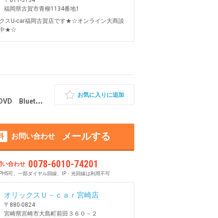
福岡県古賀市青柳1134番地1
クスU-car福岡古賀店です★☆オンライン大商談
中★☆
お気に入りに追加
luetooth
メールする
料
お問い合わせ
0078-6010-74201
問い合わせ
PHS可、一部ダイヤル回線、IP・光回線は利用不可
オリックスＵ－ｃａｒ宮崎店
〒880-0824
宮崎県宮崎市大島町前田３６０－２