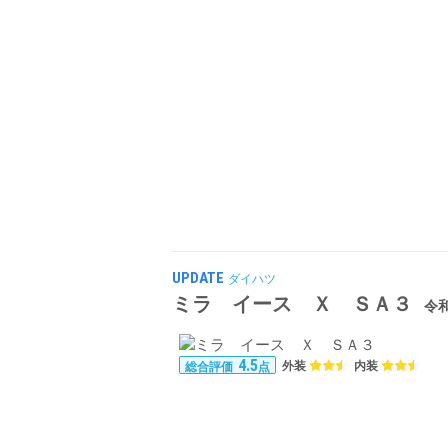
UPDATE
ダイハツ
ミラ イース Ｘ ＳＡ３
令和
4.5
外装
内装
総合評価
点