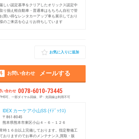
厳しい認定基準をクリアしたオリックス認定中
取り揃え軽自動車・普通車はもちろん自社で管
お買い得なレンタカーアップ車も展示しており
様のご来店を心よりお待ちしています
お気に入りに追加
メールする
料
お問い合わせ
0078-6010-73445
問い合わせ
PHS可、一部ダイヤル回線、IP・光回線は利用不可
IDEX カーケア小山SS (ｲﾃﾞｯｸｽ)
〒861-8045
熊本県熊本市東区小山４－６－１２６
常時１６台以上完備しております。指定整備工
ておりますのでお車のメンテナンス,買取・販