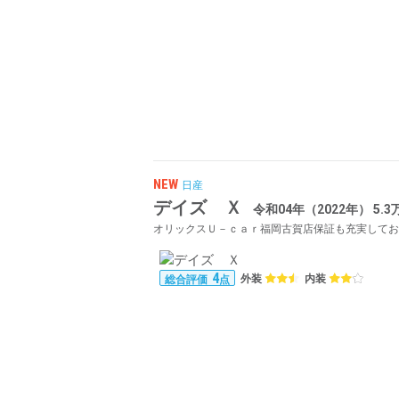
NEW
日産
デイズ Ｘ
令和04年（2022年） 5.
オリックスＵ－ｃａｒ福岡古賀店保証も充実してお
4
外装
内装
総合評価
点