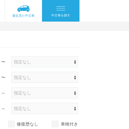
中古車を探す
最近見た中古車
〜
〜
～
～
修復歴なし
車検付き