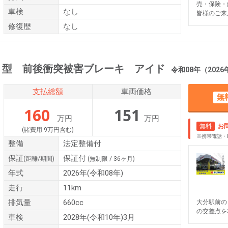
売・保険・
車検
なし
皆様のご来
修復歴
なし
２型 前後衝突被害ブレーキ アイド
令和08年（2026年） 1
支払総額
車両価格
無
160
151
万円
万円
無料
お
(諸費用 9万円含む)
※携帯電話・
整備
法定整備付
保証
保証付
(距離/期間)
(無制限 / 36ヶ月)
年式
2026年(令和08年)
走行
11km
排気量
660cc
大分駅前の
の交差点を
車検
2028年(令和10年)3月