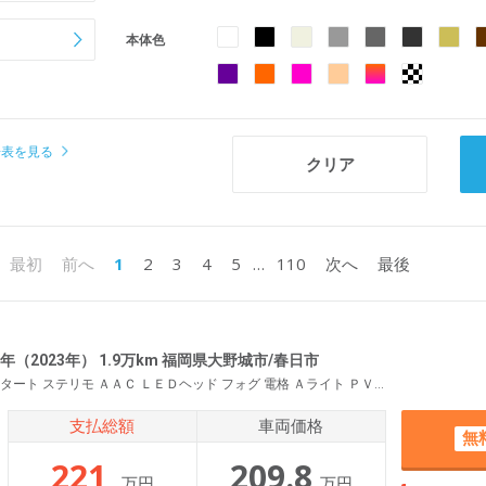
本体色
場表を見る
1
2
3
4
5
…
110
最初
前へ
次へ
最後
年（2023年） 1.9万km 福岡県大野城市/春日市
衝突軽減 横滑り防止 レーンキープ Ｒクルコン Ｐスタート ステリモ ＡＡＣ ＬＥＤヘッド フォグ 電格 Ａライト ＰＶガラス セキュリティ ウィンカーミラー アイドリングストップ 社外ナビ フルセグＴＶ ＢＴ
支払総額
車両価格
無
221
209.8
万円
万円