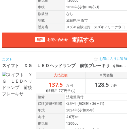
排気量
1200cc
車検
2028年(令和10年)2月
修復歴
なし
地域
滋賀県 甲賀市
販売店
スズキ自販滋賀 スズキアリーナ水口
電話する
無料
お問い合わせ
お気に入りに追加
スズキ
スイフト ＸＧ ＬＥＤヘッドランプ 前後ブレーキサ
令和06年（2024年） 4万km 滋賀県長浜市
支払総額
車両価格
137.5
128.5
万円
万円
(諸費用 9万円含む)
整備
法定整備付
保証
(距離/期間)
保証付
(無制限 / 36ヶ月)
年式
2024年(令和06年)
走行
4.0万km
排気量
1200cc