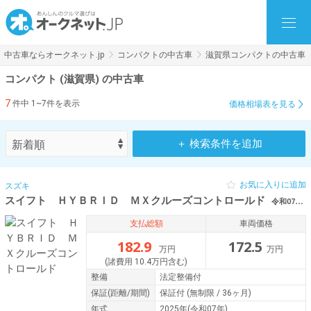
中古車ならオークネット.jp
コンパクトの中古車
滋賀県コンパクトの中古車
コンパクト (滋賀県) の中古車
7
件中 1~7件を表示
価格相場表を見る
＋ 検索条件を追加
お気に入りに追加
スズキ
スイフト ＨＹＢＲＩＤ ＭＸクルーズコントロールド
令和07年（2025年） 1.1万km 滋賀県栗東市
支払総額
車両価格
182.9
172.5
万円
万円
(諸費用 10.4万円含む)
整備
法定整備付
保証
(距離/期間)
保証付
(無制限 / 36ヶ月)
年式
2025年(令和07年)