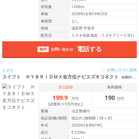
排気量
1200cc
車検
2028年(令和10年)3月
修復歴
なし
地域
滋賀県 甲賀市
販売店
スズキ自販滋賀 スズキアリーナ水口
電話する
無料
お問い合わせ
お気に入りに追加
スズキ
スイフト ＨＹＢＲＩＤＭＸ全方位ナビスズキコネクト
令和07年（2025年） 0.2万km 滋賀県甲賀市
支払総額
車両価格
199.9
190
万円
万円
(諸費用 9.9万円含む)
整備
法定整備付
保証
(距離/期間)
保証付
(無制限 / 36ヶ月)
年式
2025年(令和07年)
走行
0.2万km