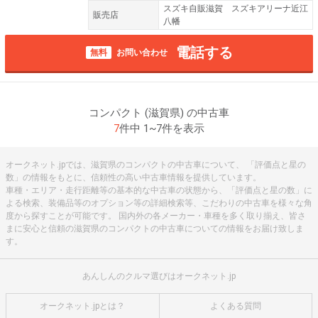
スズキ自販滋賀 スズキアリーナ近江
販売店
八幡
電話する
無料
お問い合わせ
コンパクト (滋賀県) の中古車
7
件中 1~7件を表示
オークネット.jpでは、滋賀県のコンパクトの中古車について、 「評価点と星の
数」の情報をもとに、信頼性の高い中古車情報を提供しています。
車種・エリア・走行距離等の基本的な中古車の状態から、「評価点と星の数」に
よる検索、装備品等のオプション等の詳細検索等、こだわりの中古車を様々な角
度から探すことが可能です。 国内外の各メーカー・車種を多く取り揃え、皆さ
まに安心と信頼の滋賀県のコンパクトの中古車についての情報をお届け致しま
す。
あんしんのクルマ選びはオークネット.jp
オークネット.jpとは？
よくある質問