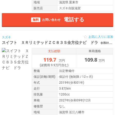
地域
滋賀県 栗東市
販売店
スズキ自販滋賀
電話する
無料
お問い合わせ
お気に入りに追加
スズキ
スイフト ＸＲリミテッドＺＣ８３Ｓ全方位ナビ ドラ
令和01年（2019年） 3.8万km 滋賀県近江八幡市
支払総額
車両価格
119.7
109.8
万円
万円
(諸費用 9.9万円含む)
整備
法定整備付
保証
(距離/期間)
保証付
(無制限 / 12ヶ月)
年式
2019年(令和01年)
走行
3.8万km
排気量
1200cc
車検
2027年(令和09年)12月
修復歴
なし
地域
滋賀県 近江八幡市