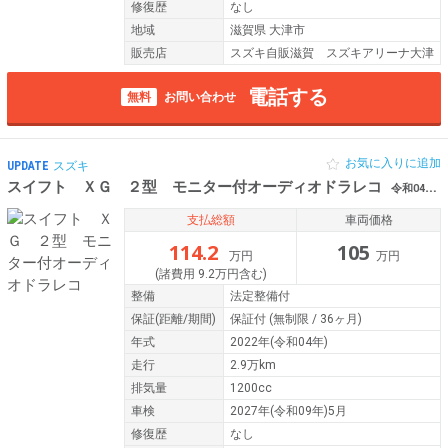
修復歴
なし
地域
滋賀県 大津市
販売店
スズキ自販滋賀 スズキアリーナ大津
電話する
無料
お問い合わせ
お気に入りに追加
UPDATE
スズキ
スイフト ＸＧ ２型 モニター付オーディオドラレコ
令和04年（2022年） 2.9万km 滋賀県栗東市
支払総額
車両価格
114.2
105
万円
万円
(諸費用 9.2万円含む)
整備
法定整備付
保証
(距離/期間)
保証付
(無制限 / 36ヶ月)
年式
2022年(令和04年)
走行
2.9万km
排気量
1200cc
車検
2027年(令和09年)5月
修復歴
なし