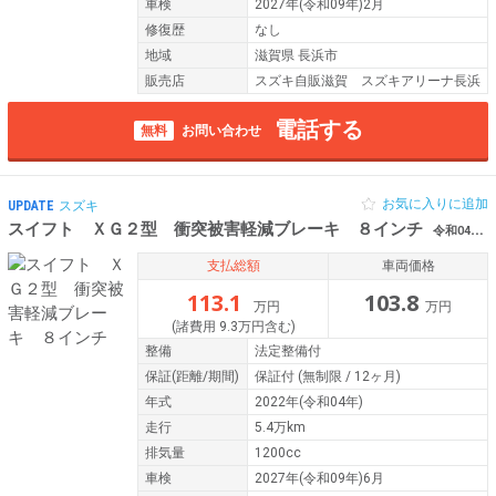
車検
2027年(令和09年)2月
修復歴
なし
地域
滋賀県 長浜市
販売店
スズキ自販滋賀 スズキアリーナ長浜
電話する
無料
お問い合わせ
お気に入りに追加
UPDATE
スズキ
スイフト ＸＧ２型 衝突被害軽減ブレーキ ８インチ
令和04年（2022年） 5.4万km 滋賀県大津市
支払総額
車両価格
113.1
103.8
万円
万円
(諸費用 9.3万円含む)
整備
法定整備付
保証
(距離/期間)
保証付
(無制限 / 12ヶ月)
年式
2022年(令和04年)
走行
5.4万km
排気量
1200cc
車検
2027年(令和09年)6月