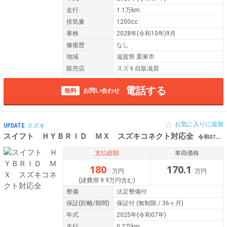
走行
1.1万km
排気量
1200cc
車検
2028年(令和10年)9月
修復歴
なし
地域
滋賀県 栗東市
販売店
スズキ自販滋賀
電話する
無料
お問い合わせ
お気に入りに追加
UPDATE
スズキ
スイフト ＨＹＢＲＩＤ ＭＸ スズキコネクト対応全
令和07年（2025年） 0.2万km 滋賀県甲賀市
支払総額
車両価格
180
170.1
万円
万円
(諸費用 9.9万円含む)
整備
法定整備付
保証
(距離/期間)
保証付
(無制限 / 36ヶ月)
年式
2025年(令和07年)
走行
0.2万km