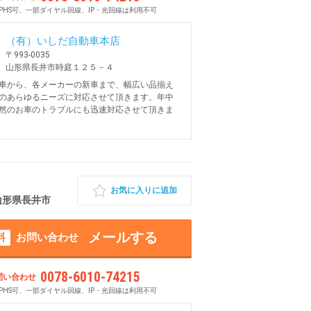
PHS可、一部ダイヤル回線、IP・光回線は利用不可
（有）いしだ自動車本店
〒993-0035
山形県長井市時庭１２５－４
車から、各メーカーの新車まで、幅広い品揃え
のあらゆるニーズに対応させて頂きます。年中
然のお車のトラブルにも迅速対応させて頂きま
お気に入りに追加
 山形県長井市
メールする
料
お問い合わせ
0078-6010-74215
問い合わせ
PHS可、一部ダイヤル回線、IP・光回線は利用不可