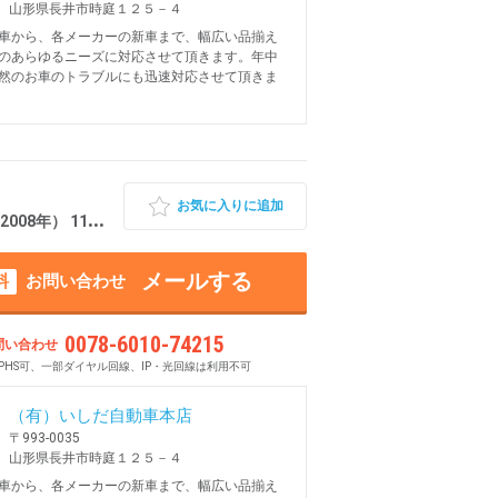
山形県長井市時庭１２５－４
車から、各メーカーの新車まで、幅広い品揃え
のあらゆるニーズに対応させて頂きます。年中
然のお車のトラブルにも迅速対応させて頂きま
お気に入りに追加
 11.1万km 山形県長井市
メールする
料
お問い合わせ
0078-6010-74215
問い合わせ
PHS可、一部ダイヤル回線、IP・光回線は利用不可
（有）いしだ自動車本店
〒993-0035
山形県長井市時庭１２５－４
車から、各メーカーの新車まで、幅広い品揃え