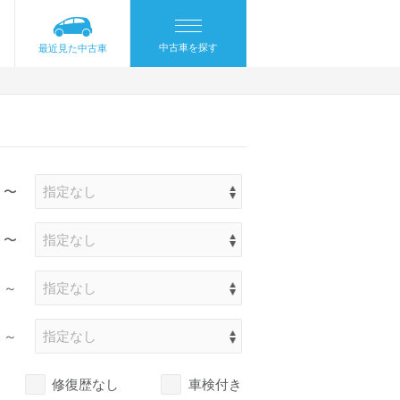
中古車を探す
最近見た中古車
〜
〜
～
～
修復歴なし
車検付き