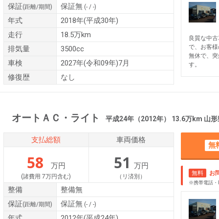
保証
保証無
(距離/期間)
(- / -)
年式
2018年(平成30年)
走行
18.5万km
良質な中古
で、お客様
排気量
3500cc
無休で、突
車検
2027年(令和09年)7月
す。
修復歴
なし
Ｈ オートＡＣ・ライト
平成24年（2012年） 13.6万km 
支払総額
車両価格
無
58
51
万円
万円
無料
お
(諸費用 7万円含む)
（リ済別）
※携帯電話・
整備
整備無
保証
保証無
(距離/期間)
(- / -)
年式
2012年(平成24年)