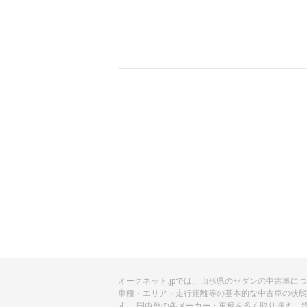
オークネット.jpでは、山形県のセダンの中古車に
車種・エリア・走行距離等の基本的な中古車の状態
す。 国内外の各メーカー・車種を多く取り揃え、