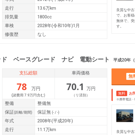
走行
13.6万km
良質な中古
で、お客様
排気量
1800cc
無休で、突
車検
2028年(令和10年)1月
す。
修復歴
なし
ッド ベースグレード ナビ 電動シート
平成20年（2008年）
支払総額
車両価格
無
78
70.1
万円
万円
無料
お
(諸費用 7.9万円含む)
（リ済別）
※携帯電話・
整備
整備無
保証
保証無
(距離/期間)
(- / -)
年式
2008年(平成20年)
走行
11.1万km
良質な中古