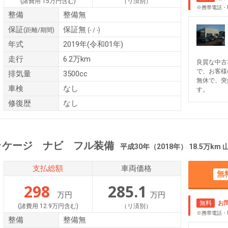
(諸費用 15万円含む)
（リ済別）
※携帯電話・
整備
整備無
保証
保証無
(距離/期間)
(- / -)
年式
2019年(令和01年)
走行
6.2万km
良質な中古
で、お客様
排気量
3500cc
無休で、突
車検
なし
す。
修復歴
なし
ッケージ ナビ フル装備
平成30年（2018年） 18.5万km
支払総額
車両価格
無
298
285.1
万円
万円
無料
お
(諸費用 12.9万円含む)
（リ済別）
※携帯電話・
整備
整備無