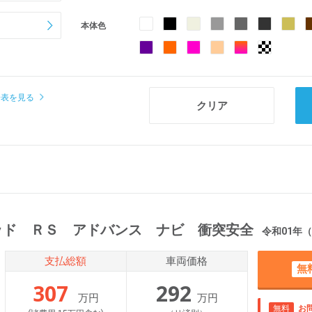
本体色
場表を見る
ッド ＲＳ アドバンス ナビ 衝突安全
令和01年（2019年）
支払総額
車両価格
無
307
292
万円
万円
無料
お