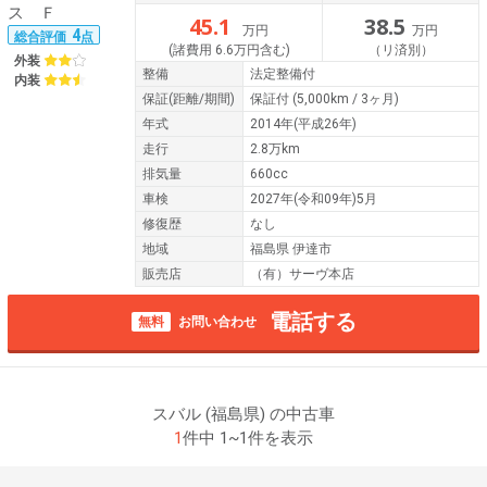
45.1
38.5
万円
万円
4
総合評価
点
(諸費用 6.6万円含む)
（リ済別）
外装
整備
法定整備付
内装
保証
(距離/期間)
保証付
(5,000km / 3ヶ月)
年式
2014年(平成26年)
走行
2.8万km
排気量
660cc
車検
2027年(令和09年)5月
修復歴
なし
地域
福島県 伊達市
販売店
（有）サーヴ本店
電話する
無料
お問い合わせ
スバル (福島県) の中古車
1
件中 1~1件を表示