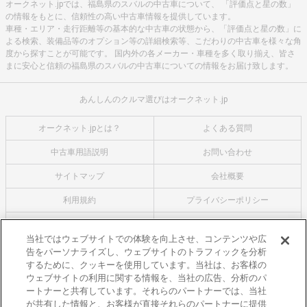
オークネット.jpでは、福島県のスバルの中古車について、 「評価点と星の数」
の情報をもとに、信頼性の高い中古車情報を提供しています。
車種・エリア・走行距離等の基本的な中古車の状態から、「評価点と星の数」に
よる検索、装備品等のオプション等の詳細検索等、こだわりの中古車を様々な角
度から探すことが可能です。 国内外の各メーカー・車種を多く取り揃え、皆さ
まに安心と信頼の福島県のスバルの中古車についての情報をお届け致します。
あんしんのクルマ選びはオークネット.jp
オークネット.jpとは？
よくある質問
中古車用語説明
お問い合わせ
サイトマップ
会社概要
利用規約
プライバシーポリシー
クッキーポリシー
利用者情報の外部送信について
当社ではウェブサイトでの体験を向上させ、コンテンツや広
告をパーソナライズし、ウェブサイトのトラフィックを分析
オークネットのその他のサービス
するために、クッキーを使用しています。当社は、お客様の
バイク関連サービス
ウェブサイトの利用に関する情報を、当社の広告、分析のパ
ートナーと共有しています。それらのパートナーでは、当社
中古バイクを探すならバイクの窓口
が共有した情報と、お客様が直接それらのパートナーに提供