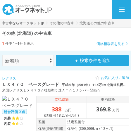
中古車ならオークネット.jp
その他の中古車
北海道その他の中古車
その他 (北海道) の中古車
1
件中 1~1件を表示
価格相場表を見る
＋ 検索条件を追加
お気に入りに追加
レクサス
ＬＸ４７０ ベースグレード
平成23年（2011年） 11.4万km 北海道札幌市清田区
米国レクサスＬＸ４７０☆後期型５速ＡＴ☆１ナンバー登録☆
支払総額
車両価格
388
369.8
万円
万円
3
総合評価
点
(諸費用 18.2万円含む)
外装
整備
法定整備付
内装
保証
(距離/期間)
保証付
(300,000km / 12ヶ月)