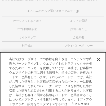
あんしんのクルマ選びはオークネット.jp
オークネット.jpとは？
よくある質問
中古車用語説明
お問い合わせ
サイトマップ
会社概要
利用規約
プライバシーポリシー
クッキーポリシー
利用者情報の外部送信について
当社ではウェブサイトでの体験を向上させ、コンテンツや広
告をパーソナライズし、ウェブサイトのトラフィックを分析
オークネットのその他のサービス
するために、クッキーを使用しています。当社は、お客様の
バイク関連サービス
ウェブサイトの利用に関する情報を、当社の広告、分析のパ
ートナーと共有しています。それらのパートナーでは、当社
中古バイクを探すならバイクの窓口
が共有した情報と、お客様が直接それらのパートナーに提供
レンタルバイクに乗るならモトオークレンタルバイク
した情報や、それらのパートナーのサービスを利用した際に
収集した情報と組み合わせ利用することがあります。お客様
ブランド関連サービス
は、当社がお客様に関する情報をパートナーと共有すること
ブランド品の買取はギャラリーレア
についてオプトアウトする権利を有しています。オプトアウ
トやクッキー設定をカスタマイズするには、「Do Not Sell
東京都公安委員会許可 第301001105434号