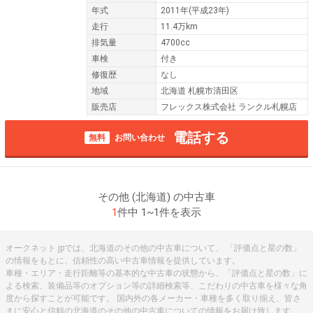
年式
2011年(平成23年)
走行
11.4万km
排気量
4700cc
車検
付き
修復歴
なし
地域
北海道 札幌市清田区
販売店
フレックス株式会社 ランクル札幌店
電話する
無料
お問い合わせ
その他 (北海道) の中古車
1
件中 1~1件を表示
オークネット.jpでは、北海道のその他の中古車について、 「評価点と星の数」
の情報をもとに、信頼性の高い中古車情報を提供しています。
車種・エリア・走行距離等の基本的な中古車の状態から、「評価点と星の数」に
よる検索、装備品等のオプション等の詳細検索等、こだわりの中古車を様々な角
度から探すことが可能です。 国内外の各メーカー・車種を多く取り揃え、皆さ
まに安心と信頼の北海道のその他の中古車についての情報をお届け致します。