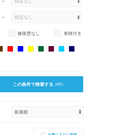
～
～
修復歴なし
車検付き
この条件で検索する
(
4
件)
お気に入りに追加