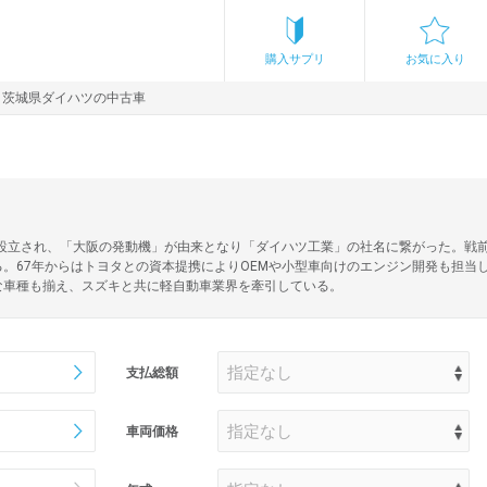
購入サプリ
お気に入り
茨城県ダイハツの中古車
に設立され、「大阪の発動機」が由来となり「ダイハツ工業」の社名に繋がった。戦
。67年からはトヨタとの資本提携によりOEMや小型車向けのエンジン開発も担当
な車種も揃え、スズキと共に軽自動車業界を牽引している。
支払総額
車両価格