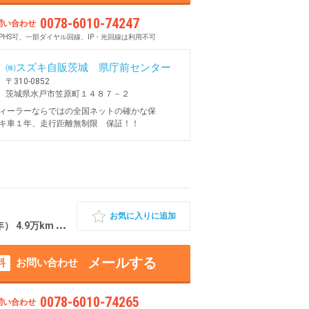
0078-6010-74247
問い合わせ
PHS可、一部ダイヤル回線、IP・光回線は利用不可
㈱スズキ自販茨城 県庁前センター
〒310-0852
茨城県水戸市笠原町１４８７－２
ィーラーならではの全国ネットの確かな保
キ車１年、走行距離無制限 保証！！
お気に入りに追加
9万km 茨城県水戸市
メールする
料
お問い合わせ
0078-6010-74265
問い合わせ