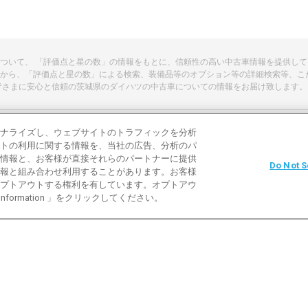
車について、 「評価点と星の数」の情報をもとに、信頼性の高い中古車情報を提供し
から、「評価点と星の数」による検索、装備品等のオプション等の詳細検索等、こ
皆さまに安心と信頼の茨城県のダイハツの中古車についての情報をお届け致します。
ナライズし、ウェブサイトのトラフィックを分析
トの利用に関する情報を、当社の広告、分析のパ
よくある質問
中古車用語説明
お問い合わ
情報と、お客様が直接それらのパートナーに提供
Do Not S
報と組み合わせ利用することがあります。お客様
利用規約
プライバシーポリシー
クッキーポリ
プトアウトする権利を有しています。オプトアウ
 Information 」をクリックしてください。
バイク