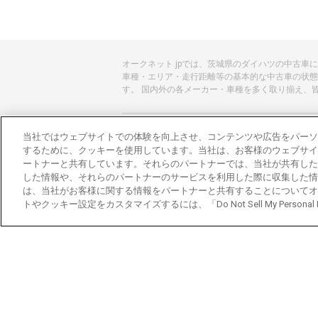
オークネット.jpでは、茨城県のダイハツの中古
車種・エリア・走行距離等の基本的な中古車の状態
す。 国内外の各メーカー・車種を多く取り揃え、
あんしんのクルマ選びはオークネット.jp
当社ではウェブサイトでの体験を向上させ、コンテンツや広告をパーソ
するために、クッキーを使用しています。当社は、お客様のウェブサイ
オークネット.jpとは？
ートナーと共有しています。それらのパートナーでは、当社が共有した
した情報や、それらのパートナーのサービスを利用した際に収集した情
会社概要
は、当社がお客様に関する情報をパートナーと共有することについてオ
トやクッキー設定をカスタマイズするには、「Do Not Sell My Personal
オークネットのその他のサービス
バイク関連サービス
中古バイクを探すならバイクの窓口
レンタルバイクに乗るならモトオークレンタル
ブランド関連サービス