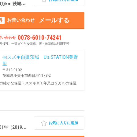
m 茨城県小美玉市
メールする
料
お問い合わせ
0078-6010-74241
問い合わせ
PHS可、一部ダイヤル回線、IP・光回線は利用不可
㈱スズキ自販茨城 U’s STATION美野
里
〒319-0102
茨城県小美玉市西郷地1173-2
の確かな保証・ススキ車１年又は２万Ｋの保証
お気に入りに追加
19年） 1.8万km 茨城県水戸市