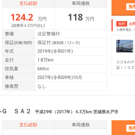
支払総額
車両価格
無
124.2
118
万円
万円
無料
お
(諸費用 6.2万円含む)
※携帯電話・
整備
法定整備付
保証
保証付
(距離/期間)
(無制限 / 12ヶ月)
年式
2019年(令和01年)
走行
1.8万km
スズキのデ
証！！スズ
排気量
660cc
車検
2027年(令和09年)10月
修復歴
なし
ルＧ ＳＡ２
平成29年（2017年） 6.3万km 茨城県水戸市
支払総額
車両価格
無