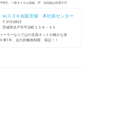
PHS可、一部ダイヤル回線、IP・光回線は利用不可
㈱スズキ自販茨城 本社前センター
〒310-0853
茨城県水戸市平須町１５８－４５
ィーラーならではの全国ネットの確かな保
キ車1年、走行距離無制限 保証！！