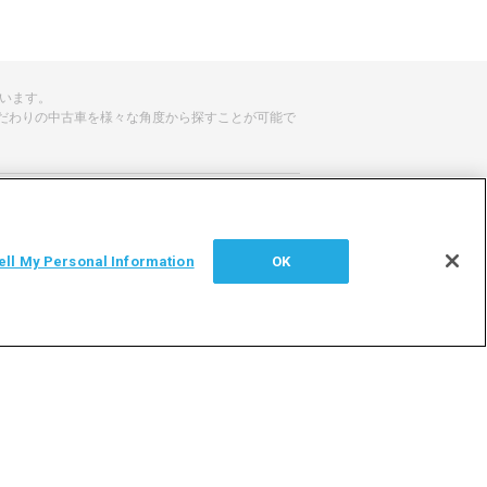
ています。
だわりの中古車を様々な角度から探すことが可能で
せ
サイトマップ
ell My Personal Information
OK
シー
利用者情報の外部送信について