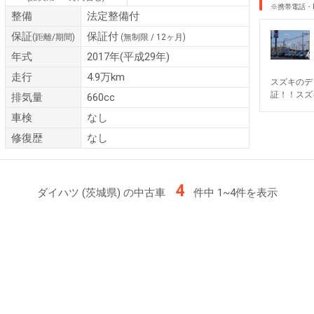
※携帯電話・
整備
法定整備付
保証
保証付
(距離/期間)
(無制限 / 12ヶ月)
年式
2017年(平成29年)
走行
4.9万km
スズキのデ
証！！スズ
排気量
660cc
車検
なし
修復歴
なし
4
ダイハツ (茨城県) の中古車
件中 1~4件を表示