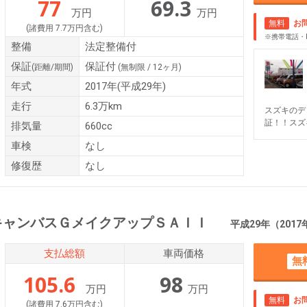
77
69.3
万円
万円
無料
お
(諸費用 7.7万円含む)
※携帯電話・
整備
法定整備付
保証
保証付
(距離/期間)
(無制限 / 12ヶ月)
年式
2017年(平成29年)
走行
6.3万km
スズキのデ
証！！スズ
排気量
660cc
車検
なし
修復歴
なし
キャンバスＧメイクアップＳＡＩＩ
平成29年（2017年） 4.
支払総額
車両価格
無
105.6
98
万円
万円
無料
お
(諸費用 7.6万円含む)