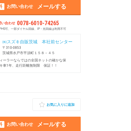
メールする
料
お問い合わせ
0078-6010-74265
問い合わせ
PHS可、一部ダイヤル回線、IP・光回線は利用不可
㈱スズキ自販茨城 本社前センター
〒310-0853
茨城県水戸市平須町１５８－４５
ィーラーならではの全国ネットの確かな保
キ車1年、走行距離無制限 保証！！
お気に入りに追加
メールする
料
お問い合わせ