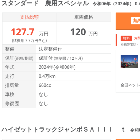
 スタンダード 農用スペシャル
令和06年（2024年） 0.4万k
支払総額
車両価格
無
127.7
120
万円
万円
無料
お
(諸費用 7.7万円含む)
※携帯電話・
整備
法定整備付
保証
保証付
(距離/期間)
(無制限 / 12ヶ月)
年式
2024年(令和06年)
走行
0.4万km
排気量
660cc
全国ネット
車検
なし
修復歴
なし
 ハイゼットトラックジャンボＳＡＩＩＩ ｔ
令和01年（20