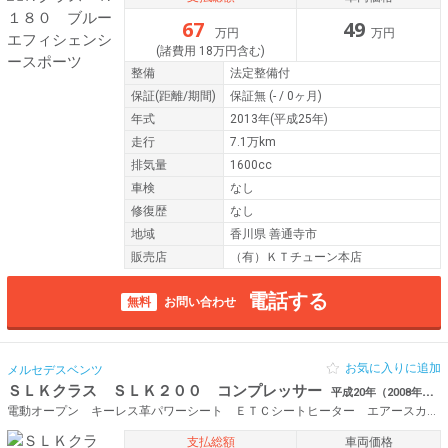
67
49
万円
万円
(諸費用 18万円含む)
整備
法定整備付
保証
(距離/期間)
保証無
(- / 0ヶ月)
年式
2013年(平成25年)
走行
7.1万km
排気量
1600cc
車検
なし
修復歴
なし
地域
香川県 善通寺市
販売店
（有）ＫＴチューン本店
電話する
無料
お問い合わせ
お気に入りに追加
メルセデスベンツ
ＳＬＫクラス ＳＬＫ２００ コンプレッサー
平成20年（2008年） 9.4万km 香川県高松市
電動オープン キーレス革パワーシート ＥＴＣシートヒーター エアースカーフ
支払総額
車両価格