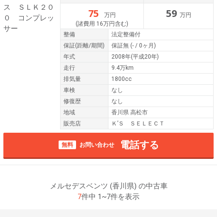
75
59
万円
万円
(諸費用 16万円含む)
整備
法定整備付
保証
(距離/期間)
保証無
(- / 0ヶ月)
年式
2008年(平成20年)
走行
9.4万km
排気量
1800cc
車検
なし
修復歴
なし
地域
香川県 高松市
販売店
Ｋ’Ｓ ＳＥＬＥＣＴ
電話する
無料
お問い合わせ
メルセデスベンツ (香川県) の中古車
7
件中 1~7件を表示