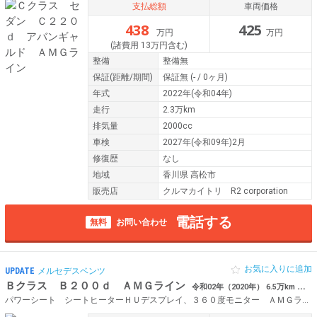
支払総額
車両価格
438
425
万円
万円
(諸費用 13万円含む)
整備
整備無
保証
(距離/期間)
保証無
(- / 0ヶ月)
年式
2022年(令和04年)
走行
2.3万km
排気量
2000cc
車検
2027年(令和09年)2月
修復歴
なし
地域
香川県 高松市
販売店
クルマカイトリ R2 corporation
電話する
無料
お問い合わせ
お気に入りに追加
UPDATE
メルセデスベンツ
Ｂクラス Ｂ２００ｄ ＡＭＧライン
令和02年（2020年） 6.5万km 香川県高松市
パワーシート シートヒーターＨＵデスプレイ、３６０度モニター ＡＭＧライン