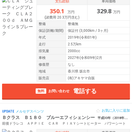
支払総額
車両価格
350.1
329.8
万円
万円
(諸費用 20.3万円含む)
整備
整備無
保証
(距離/期間)
保証付
(3,000km / 3ヶ月)
年式
2019年(令和01年)
走行
2.5万km
排気量
2000cc
車検
2027年(令和09年)2月
修復歴
なし
地域
香川県 坂出市
販売店
(有)アキヤマ自販
電話する
無料
お問い合わせ
お気に入りに追加
UPDATE
メルセデスベンツ
Ｂクラス Ｂ１８０ ブルーエフィシェンシー
平成30年（2018年） 5.3万km 香川県高松市
前後ドラレコ ＡＰＰＩＥ ＣＡＲ ＰＩＡＹシートヒーター パワーシート