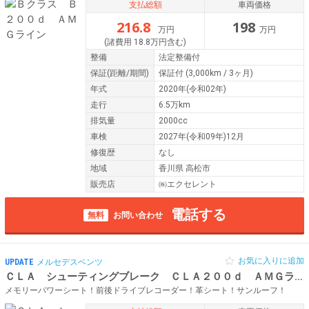
支払総額
車両価格
216.8
198
万円
万円
(諸費用 18.8万円含む)
整備
法定整備付
保証
(距離/期間)
保証付
(3,000km / 3ヶ月)
年式
2020年(令和02年)
走行
6.5万km
排気量
2000cc
車検
2027年(令和09年)12月
修復歴
なし
地域
香川県 高松市
販売店
㈱エクセレント
電話する
無料
お問い合わせ
お気に入りに追加
UPDATE
メルセデスベンツ
ＣＬＡ シューティングブレーク ＣＬＡ２００ｄ ＡＭＧラインＳブレーク
メモリーパワーシート！前後ドライブレコーダー！革シート！サンルーフ！