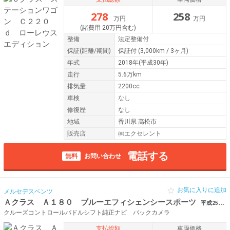
278
258
万円
万円
(諸費用 20万円含む)
整備
法定整備付
保証
(距離/期間)
保証付
(3,000km / 3ヶ月)
年式
2018年(平成30年)
走行
5.6万km
排気量
2200cc
車検
なし
修復歴
なし
地域
香川県 高松市
販売店
㈱エクセレント
電話する
無料
お問い合わせ
お気に入りに追加
メルセデスベンツ
Ａクラス Ａ１８０ ブルーエフィシェンシースポーツ
平成25年（2013年） 7.1万km 香川県善通寺市
クルーズコントロールパドルシフト純正ナビ バックカメラ
支払総額
車両価格