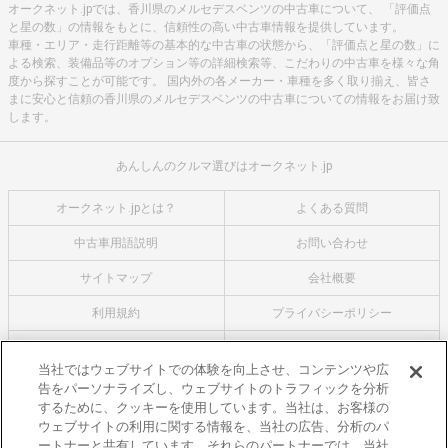
オークネット.jpでは、香川県のメルセデスベンツの中古車について、 「評価点
と星の数」の情報をもとに、信頼性の高い中古車情報を提供しています。
車種・エリア・走行距離等の基本的な中古車の状態から、「評価点と星の数」に
よる検索、装備品等のオプション等の詳細検索等、こだわりの中古車を様々な角
度から探すことが可能です。 国内外の各メーカー・車種を多く取り揃え、皆さ
まに安心と信頼の香川県のメルセデスベンツの中古車についての情報をお届け致
します。
あんしんのクルマ選びはオークネット.jp
オークネット.jpとは？
よくある質問
中古車用語説明
お問い合わせ
サイトマップ
会社概要
利用規約
プライバシーポリシー
クッキーポリシー
利用者情報の外部送信について
当社ではウェブサイトでの体験を向上させ、コンテンツや広
告をパーソナライズし、ウェブサイトのトラフィックを分析
オークネットのその他のサービス
するために、クッキーを使用しています。当社は、お客様の
バイク関連サービス
ウェブサイトの利用に関する情報を、当社の広告、分析のパ
ートナーと共有しています。それらのパートナーでは、当社