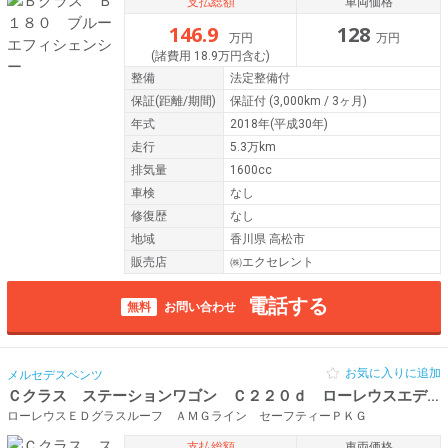
支払総額
車両価格
146.9
128
万円
万円
(諸費用 18.9万円含む)
整備
法定整備付
保証
(距離/期間)
保証付
(3,000km / 3ヶ月)
年式
2018年(平成30年)
走行
5.3万km
排気量
1600cc
車検
なし
修復歴
なし
地域
香川県 高松市
販売店
㈱エクセレント
電話する
無料
お問い合わせ
お気に入りに追加
メルセデスベンツ
Ｃクラス ステーションワゴン Ｃ２２０ｄ ローレウスエディション
ローレウスＥＤグラスルーフ ＡＭＧライン セーフティーＰＫＧ
支払総額
車両価格