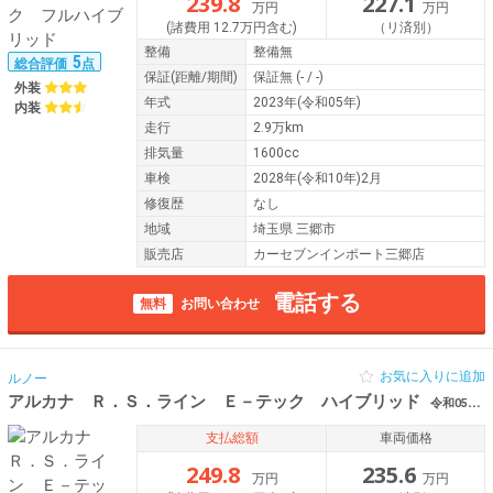
239.8
227.1
万円
万円
(諸費用 12.7万円含む)
（リ済別）
整備
整備無
5
総合評価
点
保証
(距離/期間)
保証無
(- / -)
外装
年式
2023年(令和05年)
内装
走行
2.9万km
排気量
1600cc
車検
2028年(令和10年)2月
修復歴
なし
地域
埼玉県 三郷市
販売店
カーセブンインポート三郷店
電話する
無料
お問い合わせ
お気に入りに追加
ルノー
アルカナ Ｒ．Ｓ．ライン Ｅ－テック ハイブリッド
令和05年（2023年） 0.8万km 埼玉県三郷市
支払総額
車両価格
249.8
235.6
万円
万円