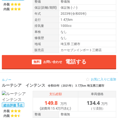
整備
整備無
外装
保証
(距離/期間)
保証無
(- / -)
内装
年式
2023年(令和05年)
走行
1.4万km
排気量
1000cc
車検
なし
修復歴
なし
地域
埼玉県 三郷市
販売店
カーセブンインポート三郷店
電話する
無料
お問い合わせ
お気に入りに追加
ルノー
ルーテシア インテンス
令和03年（2021年） 3.7万km 埼玉県三郷市
支払総額
車両価格
149.8
134.4
万円
万円
5
総合評価
点
(諸費用 15.4万円含む)
（リ済別）
外装
整備
整備無
内装