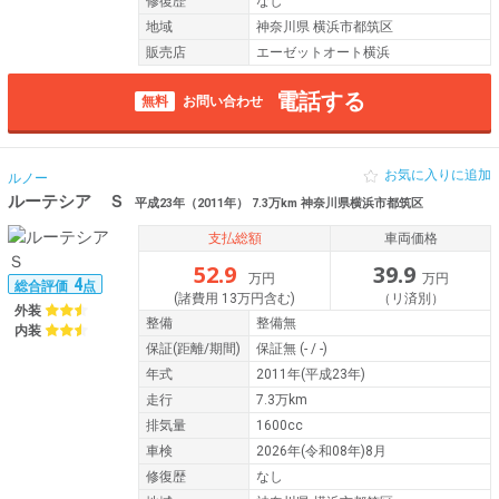
修復歴
なし
地域
神奈川県 横浜市都筑区
販売店
エーゼットオート横浜
電話する
無料
お問い合わせ
お気に入りに追加
ルノー
ルーテシア Ｓ
平成23年（2011年） 7.3万km 神奈川県横浜市都筑区
支払総額
車両価格
52.9
39.9
万円
万円
4
総合評価
点
(諸費用 13万円含む)
（リ済別）
外装
整備
整備無
内装
保証
(距離/期間)
保証無
(- / -)
年式
2011年(平成23年)
走行
7.3万km
排気量
1600cc
車検
2026年(令和08年)8月
修復歴
なし