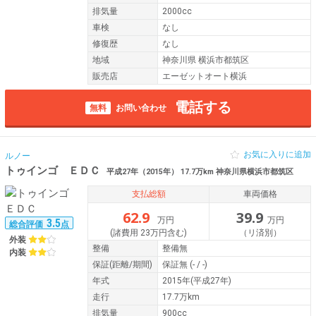
排気量
2000cc
車検
なし
修復歴
なし
地域
神奈川県 横浜市都筑区
販売店
エーゼットオート横浜
電話する
無料
お問い合わせ
お気に入りに追加
ルノー
トゥインゴ ＥＤＣ
平成27年（2015年） 17.7万km 神奈川県横浜市都筑区
支払総額
車両価格
62.9
39.9
万円
万円
3.5
総合評価
点
(諸費用 23万円含む)
（リ済別）
外装
整備
整備無
内装
保証
(距離/期間)
保証無
(- / -)
年式
2015年(平成27年)
走行
17.7万km
排気量
900cc