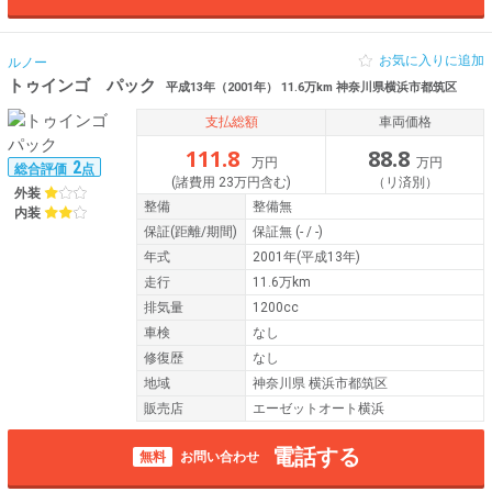
お気に入りに追加
ルノー
トゥインゴ パック
平成13年（2001年） 11.6万km 神奈川県横浜市都筑区
支払総額
車両価格
111.8
88.8
万円
万円
2
総合評価
点
(諸費用 23万円含む)
（リ済別）
外装
整備
整備無
内装
保証
(距離/期間)
保証無
(- / -)
年式
2001年(平成13年)
走行
11.6万km
排気量
1200cc
車検
なし
修復歴
なし
地域
神奈川県 横浜市都筑区
販売店
エーゼットオート横浜
電話する
無料
お問い合わせ