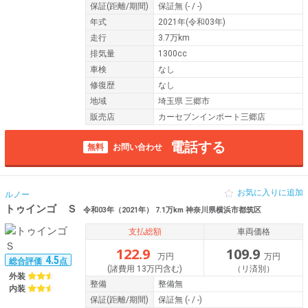
保証
(距離/期間)
保証無
(- / -)
年式
2021年(令和03年)
走行
3.7万km
排気量
1300cc
車検
なし
修復歴
なし
地域
埼玉県 三郷市
販売店
カーセブンインポート三郷店
電話する
無料
お問い合わせ
お気に入りに追加
ルノー
トゥインゴ Ｓ
令和03年（2021年） 7.1万km 神奈川県横浜市都筑区
支払総額
車両価格
122.9
109.9
万円
万円
4.5
総合評価
点
(諸費用 13万円含む)
（リ済別）
外装
整備
整備無
内装
保証
(距離/期間)
保証無
(- / -)