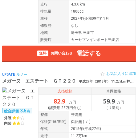
走行
4.3万km
排気量
1800cc
車検
2027年(令和09年)11月
修復歴
なし
地域
埼玉県 三郷市
販売店
カーセブンインポート三郷店
電話する
無料
お問い合わせ
お気に入りに追加
UPDATE
ルノー
メガーヌ エステート ＧＴ２２０
平成27年（2015年） 11.2万km 神奈川県横浜市都筑区
支払総額
車両価格
82.9
59.9
万円
万円
(諸費用 23万円含む)
（リ済別）
3.5
総合評価
点
整備
整備無
外装
保証
(距離/期間)
保証無
(- / -)
内装
年式
2015年(平成27年)
走行
11.2万km