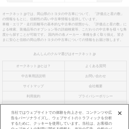
オークネット.jpでは、岡山県のトヨタの中古車について、 「評価点と星の数」
の情報をもとに、信頼性の高い中古車情報を提供しています。
車種・エリア・走行距離等の基本的な中古車の状態から、「評価点と星の数」に
よる検索、装備品等のオプション等の詳細検索等、こだわりの中古車を様々な角
度から探すことが可能です。 国内外の各メーカー・車種を多く取り揃え、皆さ
まに安心と信頼の岡山県のトヨタの中古車についての情報をお届け致します。
あんしんのクルマ選びはオークネット.jp
オークネット.jpとは？
よくある質問
中古車用語説明
お問い合わせ
サイトマップ
会社概要
利用規約
プライバシーポリシー
クッキーポリシー
利用者情報の外部送信について
当社ではウェブサイトでの体験を向上させ、コンテンツや広
告をパーソナライズし、ウェブサイトのトラフィックを分析
オークネットのその他のサービス
するために、クッキーを使用しています。当社は、お客様の
バイク関連サービス
ウェブサイトの利用に関する情報を、当社の広告、分析のパ