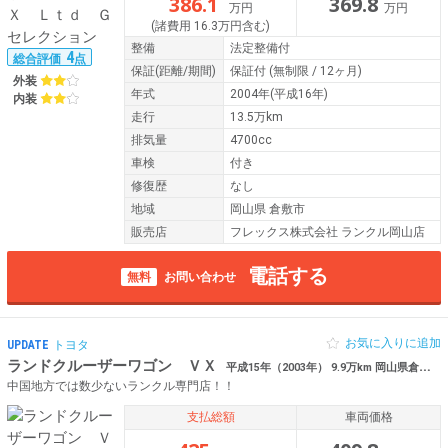
386.1
369.8
万円
万円
(諸費用 16.3万円含む)
整備
法定整備付
4
総合評価
点
保証
(距離/期間)
保証付
(無制限 / 12ヶ月)
外装
年式
2004年(平成16年)
内装
走行
13.5万km
排気量
4700cc
車検
付き
修復歴
なし
地域
岡山県 倉敷市
販売店
フレックス株式会社 ランクル岡山店
電話する
無料
お問い合わせ
お気に入りに追加
UPDATE
トヨタ
ランドクルーザーワゴン ＶＸ
平成15年（2003年） 9.9万km 岡山県倉敷市 【RENOCA106】
中国地方では数少ないランクル専門店！！
支払総額
車両価格