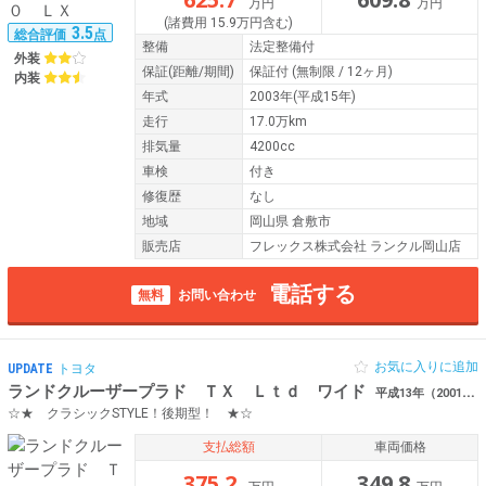
万円
万円
(諸費用 15.9万円含む)
3.5
総合評価
点
整備
法定整備付
外装
保証
(距離/期間)
保証付
(無制限 / 12ヶ月)
内装
年式
2003年(平成15年)
走行
17.0万km
排気量
4200cc
車検
付き
修復歴
なし
地域
岡山県 倉敷市
販売店
フレックス株式会社 ランクル岡山店
電話する
無料
お問い合わせ
お気に入りに追加
UPDATE
トヨタ
ランドクルーザープラド ＴＸ Ｌｔｄ ワイド
平成13年（2001年） 10.4万km 岡山県倉敷市 【ARMY】 クラシック ALPINEツ
☆★ クラシックSTYLE！後期型！ ★☆
支払総額
車両価格
375.2
349.8