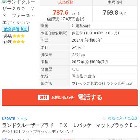
支払総額
車両価格
787.6
769.8
万円
万円
(諸費用 17.8万円含む)
整備
法定整備付
6
総合評価
点
保証
(距離/期間)
保証付
(100,000km / 0ヶ月)
外装
年式
2024年(令和06年)
内装
走行
541km
排気量
2700cc
車検
2027年(令和09年)7月
修復歴
なし
地域
岡山県 倉敷市
販売店
フレックス株式会社 ランクル岡山店
電話する
無料
お問い合わせ
お気に入りに追加
UPDATE
トヨタ
ランドクルーザープラド ＴＸ Ｌパッケ マットブラックＥｄ
希少！TX-L マットブラックエディション！