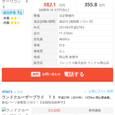
382.1
355.8
万円
万円
(諸費用 26.3万円含む)
4
総合評価
点
整備
法定整備付
外装
保証
(距離/期間)
保証付
(無制限 / 12ヶ月)
内装
年式
2015年(平成27年)
走行
11.2万km
排気量
4600cc
車検
付き
修復歴
なし
地域
岡山県 倉敷市
販売店
フレックス株式会社 ランクル岡山店
電話する
無料
お問い合わせ
お気に入りに追加
UPDATE
トヨタ
ランドクルーザープラド ＴＸ
平成27年（2015年） 10万km 岡山県倉敷市 【厳選仕入】 アライメント済み
新品パーツ多数取り付け！【全国陸送納車可】
支払総額
車両価格