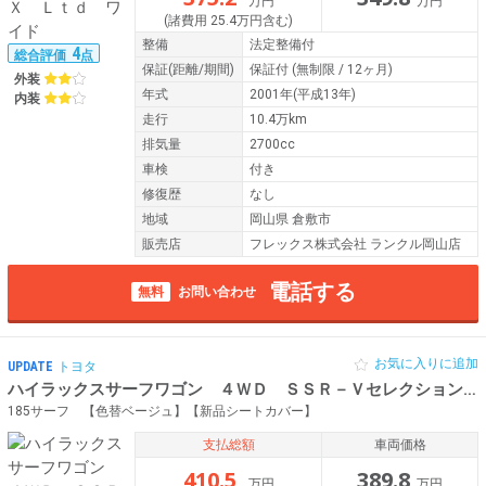
万円
万円
(諸費用 25.4万円含む)
整備
法定整備付
4
総合評価
点
保証
(距離/期間)
保証付
(無制限 / 12ヶ月)
外装
年式
2001年(平成13年)
内装
走行
10.4万km
排気量
2700cc
車検
付き
修復歴
なし
地域
岡山県 倉敷市
販売店
フレックス株式会社 ランクル岡山店
電話する
無料
お問い合わせ
お気に入りに追加
UPDATE
トヨタ
ハイラックスサーフワゴン ４ＷＤ ＳＳＲ－Ｖセレクション
平
185サーフ 【色替ベージュ】【新品シートカバー】
支払総額
車両価格
410.5
389.8
万円
万円