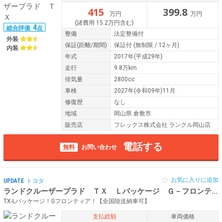
415
399.8
万円
万円
(諸費用 15.2万円含む)
4
総合評価
点
整備
法定整備付
外装
保証
(距離/期間)
保証付
(無制限 / 12ヶ月)
内装
年式
2017年(平成29年)
走行
9.8万km
排気量
2800cc
車検
2027年(令和09年)11月
修復歴
なし
地域
岡山県 倉敷市
販売店
フレックス株式会社 ランクル岡山店
電話する
無料
お問い合わせ
お気に入りに追加
UPDATE
トヨタ
ランドクルーザープラド ＴＸ Ｌパッケージ Ｇ－フロンティア
TX-Lパッケージ！Gフロンティア！【全国陸送納車可】
支払総額
車両価格