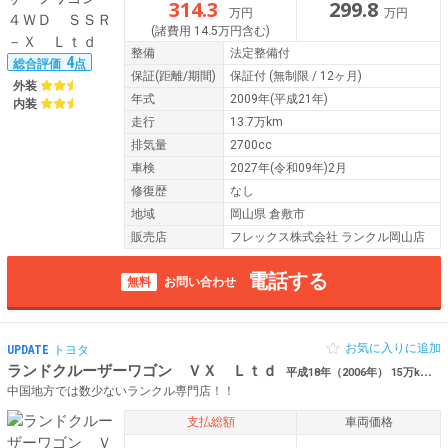
314.3
299.8
万円
万円
(諸費用 14.5万円含む)
整備
法定整備付
4
総合評価
点
保証
(距離/期間)
保証付
(無制限 / 12ヶ月)
外装
年式
2009年(平成21年)
内装
走行
13.7万km
排気量
2700cc
車検
2027年(令和09年)2月
修復歴
なし
地域
岡山県 倉敷市
販売店
フレックス株式会社 ランクル岡山店
電話する
無料
お問い合わせ
お気に入りに追加
UPDATE
トヨタ
ランドクルーザーワゴン ＶＸ Ｌｔｄ
平成18年（2006年） 15万km 岡山県倉敷市 【RENOCA】
中国地方では数少ないランクル専門店！！
支払総額
車両価格