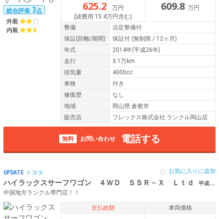
625.2
609.8
万円
万円
3
総合評価
点
(諸費用 15.4万円含む)
外装
整備
法定整備付
内装
保証
(距離/期間)
保証付
(無制限 / 12ヶ月)
年式
2014年(平成26年)
走行
3.1万km
排気量
4000cc
車検
付き
修復歴
なし
地域
岡山県 倉敷市
販売店
フレックス株式会社 ランクル岡山店
電話する
無料
お問い合わせ
お気に入りに追加
UPDATE
トヨタ
ハイラックスサーフワゴン ４ＷＤ ＳＳＲ－Ｘ Ｌｔｄ
平成21年（2009年） 13.7万km 岡山県倉敷市 【最終型】
中国地方ランクル専門店！！
支払総額
車両価格