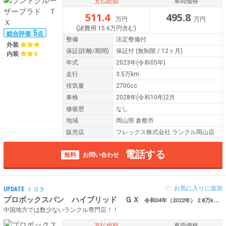
支払総額
車両価格
511.4
495.8
万円
万円
(諸費用 15.6万円含む)
5
総合評価
点
整備
法定整備付
外装
保証
(距離/期間)
保証付
(無制限 / 12ヶ月)
内装
年式
2023年(令和05年)
走行
3.5万km
排気量
2700cc
車検
2028年(令和10年)2月
修復歴
なし
地域
岡山県 倉敷市
販売店
フレックス株式会社 ランクル岡山店
電話する
無料
お問い合わせ
お気に入りに追加
UPDATE
トヨタ
プロボックスバン ハイブリッド ＧＸ
令和04年（2022年） 2.8万km 岡山県倉敷市 【Renoca EURO BOX】
中国地方では数少ないランクル専門店！！
支払総額
車両価格