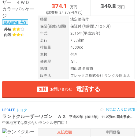
374.1
349.8
万円
万円
(諸費用 24.3万円含む)
整備
法定整備付
4
総合評価
点
保証
(距離/期間)
保証付
(無制限 / 12ヶ月)
外装
年式
2016年(平成28年)
内装
走行
7.5万km
排気量
4000cc
車検
付き
修復歴
なし
地域
岡山県 倉敷市
販売店
フレックス株式会社 ランクル岡山店
電話する
無料
お問い合わせ
お気に入りに追加
UPDATE
トヨタ
ランドクルーザーワゴン ＡＸ
平成27年（2015年） 11.2万km 岡山県倉敷市 【買取直販】 フロントスポイラー
中国地方では数少ないランクル専門店！！
支払総額
車両価格