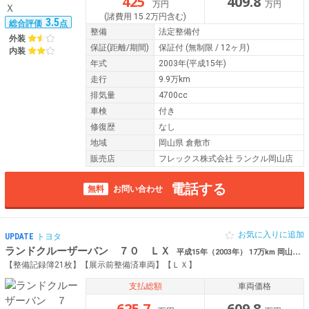
425
409.8
万円
万円
(諸費用 15.2万円含む)
3.5
総合評価
点
整備
法定整備付
外装
保証
(距離/期間)
保証付
(無制限 / 12ヶ月)
内装
年式
2003年(平成15年)
走行
9.9万km
排気量
4700cc
車検
付き
修復歴
なし
地域
岡山県 倉敷市
販売店
フレックス株式会社 ランクル岡山店
電話する
無料
お問い合わせ
お気に入りに追加
UPDATE
トヨタ
ランドクルーザーバン ７０ ＬＸ
平成15年（2003年） 17万km 岡山県倉敷市 【買取直販】【ワンオーナー】
【整備記録簿21枚】【展示前整備済車両】【ＬＸ】
支払総額
車両価格
625.7
609.8