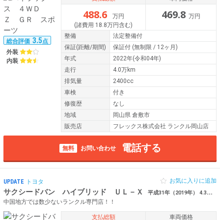
488.6
469.8
万円
万円
(諸費用 18.8万円含む)
整備
法定整備付
3.5
総合評価
点
保証
(距離/期間)
保証付
(無制限 / 12ヶ月)
外装
年式
2022年(令和04年)
内装
走行
4.0万km
排気量
2400cc
車検
付き
修復歴
なし
地域
岡山県 倉敷市
販売店
フレックス株式会社 ランクル岡山店
電話する
無料
お問い合わせ
お気に入りに追加
UPDATE
トヨタ
サクシードバン ハイブリッド ＵＬ－Ｘ
平成31年（2019年） 4.3万km 岡山県倉敷市 【Renoca EUROBOX】 角目フ
中国地方では数少ないランクル専門店！！
支払総額
車両価格