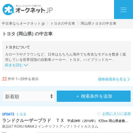
中古車ならオークネット.jp
トヨタの中古車
岡山県トヨタの中古車
トヨタ (岡山県) の中古車
トヨタについて
カローラやクラウンなど、日本はもちろん海外でも有名なモデルを数多く販
売している世界屈指の自動車メーカー、トヨタ。ハイブリッドカー…
22
件中 1~20件を表示
価格相場表を見る
＋ 検索条件を追加
お気に入りに追加
UPDATE
トヨタ
ランドクルーザープラド ＴＸ
平成28年（2016年） 9万km 岡山県倉敷市 【厳選仕入】アライメント済み
新品67 ROKU NANA２インチリフトアップ！ライトカスタム