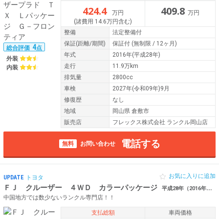
424.4
409.8
万円
万円
(諸費用 14.6万円含む)
整備
法定整備付
保証
(距離/期間)
保証付
(無制限 / 12ヶ月)
4
総合評価
点
年式
2016年(平成28年)
外装
走行
11.9万km
内装
排気量
2800cc
車検
2027年(令和09年)9月
修復歴
なし
地域
岡山県 倉敷市
販売店
フレックス株式会社 ランクル岡山店
電話する
無料
お問い合わせ
お気に入りに追加
UPDATE
トヨタ
ＦＪ クルーザー ４ＷＤ カラーパッケージ
平成28年（2016年） 7.5万km 岡山県倉敷市 【厳選仕入】 リフトアップ
中国地方では数少ないランクル専門店！！
支払総額
車両価格