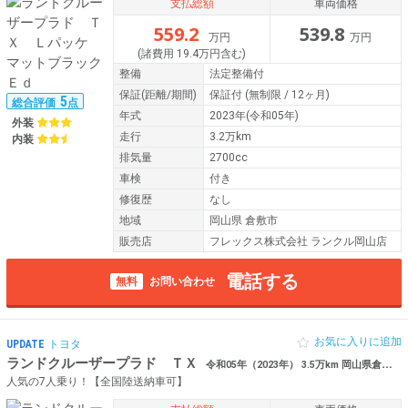
支払総額
車両価格
559.2
539.8
万円
万円
(諸費用 19.4万円含む)
整備
法定整備付
保証
(距離/期間)
保証付
(無制限 / 12ヶ月)
5
総合評価
点
年式
2023年(令和05年)
外装
走行
3.2万km
内装
排気量
2700cc
車検
付き
修復歴
なし
地域
岡山県 倉敷市
販売店
フレックス株式会社 ランクル岡山店
電話する
無料
お問い合わせ
お気に入りに追加
UPDATE
トヨタ
ランドクルーザープラド ＴＸ
令和05年（2023年） 3.5万km 岡山県倉敷市 【厳選仕入】 アライメント済み
人気の7人乗り！【全国陸送納車可】