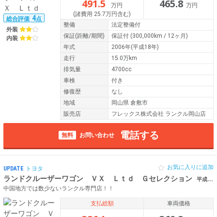
491.5
465.8
万円
万円
(諸費用 25.7万円含む)
4
総合評価
点
整備
法定整備付
外装
保証
(距離/期間)
保証付
(300,000km / 12ヶ月)
内装
年式
2006年(平成18年)
走行
15.0万km
排気量
4700cc
車検
付き
修復歴
なし
地域
岡山県 倉敷市
販売店
フレックス株式会社 ランクル岡山店
電話する
無料
お問い合わせ
お気に入りに追加
UPDATE
トヨタ
ランドクルーザーワゴン ＶＸ Ｌｔｄ Ｇセレクション
平成16年（2004年） 13.5万km 岡山県倉敷市 【買取直販】
中国地方では数少ないランクル専門店！！
支払総額
車両価格