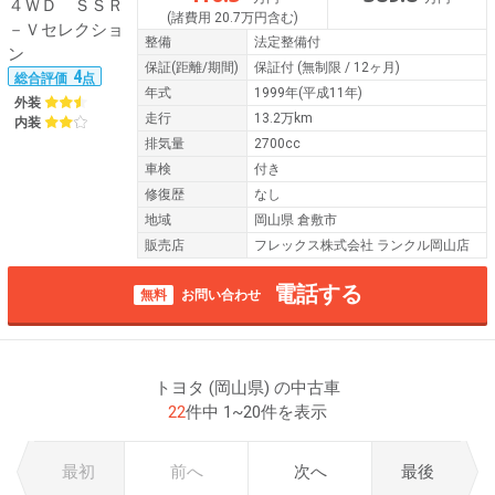
(諸費用 20.7万円含む)
整備
法定整備付
保証
(距離/期間)
保証付
(無制限 / 12ヶ月)
4
総合評価
点
年式
1999年(平成11年)
外装
走行
13.2万km
内装
排気量
2700cc
車検
付き
修復歴
なし
地域
岡山県 倉敷市
販売店
フレックス株式会社 ランクル岡山店
電話する
無料
お問い合わせ
トヨタ (岡山県) の中古車
22
件中 1~20件を表示
最初
前へ
次へ
最後