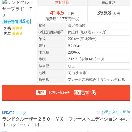
支払総額
車両価格
414.5
399.8
万円
万円
(諸費用 14.7万円含む)
4.5
総合評価
点
整備
法定整備付
外装
保証
(距離/期間)
保証付
(無制限 / 12ヶ月)
内装
年式
2016年(平成28年)
走行
9.0万km
排気量
2800cc
車検
2027年(令和09年)11月
修復歴
なし
地域
岡山県 倉敷市
販売店
フレックス株式会社 ランクル岡山店
電話する
無料
お問い合わせ
お気に入りに追加
UPDATE
トヨタ
ランドクルーザー２５０ ＶＸ ファーストエディション
令和06年（2024年） 541km 岡山県倉敷市 【2026夏フェスデモカー販売】
【トヨタチームメイト】