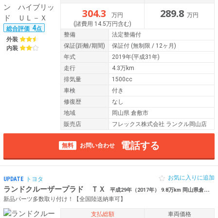
304.3
289.8
万円
万円
(諸費用 14.5万円含む)
4
総合評価
点
整備
法定整備付
外装
保証
(距離/期間)
保証付
(無制限 / 12ヶ月)
内装
年式
2019年(平成31年)
走行
4.3万km
排気量
1500cc
車検
付き
修復歴
なし
地域
岡山県 倉敷市
販売店
フレックス株式会社 ランクル岡山店
電話する
無料
お問い合わせ
お気に入りに追加
UPDATE
トヨタ
ランドクルーザープラド ＴＸ
平成29年（2017年） 9.8万km 岡山県倉敷市 【厳選仕入】
新品パーツ多数取り付け！【全国陸送納車可】
支払総額
車両価格