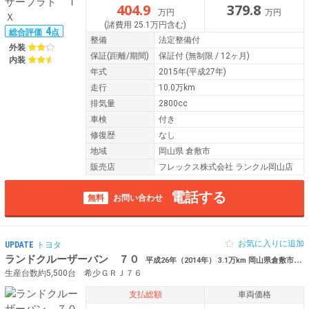
404.9
379.8
万円
万円
(諸費用 25.1万円含む)
4
総合評価
点
整備
法定整備付
外装
保証
(距離/期間)
保証付
(無制限 / 12ヶ月)
内装
年式
2015年(平成27年)
走行
10.0万km
排気量
2800cc
車検
付き
修復歴
なし
地域
岡山県 倉敷市
販売店
フレックス株式会社 ランクル岡山店
電話する
無料
お問い合わせ
お気に入りに追加
UPDATE
トヨタ
ランドクルーザーバン ７０
平成26年（2014年） 3.1万km 岡山県倉敷市 【厳選仕入】【ラプター塗装】
生産台数約5,500台 希少ＧＲＪ７６
支払総額
車両価格