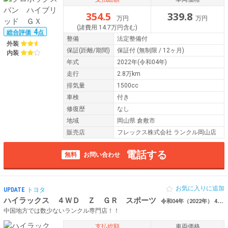
354.5
339.8
万円
万円
(諸費用 14.7万円含む)
4
総合評価
点
整備
法定整備付
外装
保証
(距離/期間)
保証付
(無制限 / 12ヶ月)
内装
年式
2022年(令和04年)
走行
2.8万km
排気量
1500cc
車検
付き
修復歴
なし
地域
岡山県 倉敷市
販売店
フレックス株式会社 ランクル岡山店
電話する
無料
お問い合わせ
お気に入りに追加
UPDATE
トヨタ
ハイラックス ４ＷＤ Ｚ ＧＲ スポーツ
令和04年（2022年） 4万km 岡山県倉敷市 【厳選仕入】
中国地方では数少ないランクル専門店！！
支払総額
車両価格