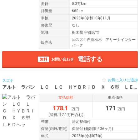
走行
0.3万km
排気量
660cc
車検
2028年(令和10年)11月
修復歴
なし
地域
栃木県 宇都宮市
㈱スズキ自販栃木 アリーナインター
販売店
パーク
電話する
無料
お問い合わせ
お気に入りに追加
スズキ
アルト ラパン ＬＣ ＬＣ ＨＹＢＲＩＤ Ｘ ６型 ＬＥＤヘッ
支払総額
車両価格
178.1
171
万円
万円
(諸費用 7.1万円含む)
整備
法定整備付
保証
(距離/期間)
保証付
(無制限 / 36ヶ月)
年式
2025年(令和07年)