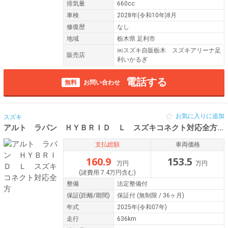
排気量
660cc
車検
2028年(令和10年)8月
修復歴
なし
地域
栃木県 足利市
㈱スズキ自販栃木 スズキアリーナ足
販売店
利いかるぎ
電話する
無料
お問い合わせ
お気に入りに追加
スズキ
アルト ラパン ＨＹＢＲＩＤ Ｌ スズキコネクト対応全方
令
支払総額
車両価格
160.9
153.5
万円
万円
(諸費用 7.4万円含む)
整備
法定整備付
保証
(距離/期間)
保証付
(無制限 / 36ヶ月)
年式
2025年(令和07年)
走行
636km