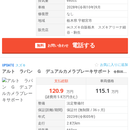
排気量
660cc
車検
2028年(令和10年)9月
修復歴
なし
地域
栃木県 宇都宮市
㈱スズキ自販栃木 スズキアリーナ細
販売店
谷・駒生
電話する
無料
お問い合わせ
お気に入りに追加
UPDATE
スズキ
アルト ラパン Ｇ デュアルカメラブレーキサポート
令和05年（2023年） 2.8万km 栃木県小山市
支払総額
車両価格
120.9
115.1
万円
万円
(諸費用 5.8万円含む)
整備
法定整備付
保証
(距離/期間)
保証付
(無制限 / 36ヶ月)
年式
2023年(令和05年)
走行
2.8万km
排気量
660cc