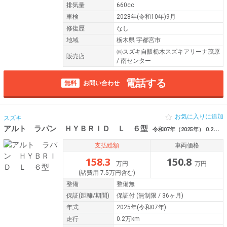
排気量
660cc
車検
2028年(令和10年)9月
修復歴
なし
地域
栃木県 宇都宮市
㈱スズキ自販栃木スズキアリーナ茂原
販売店
/ 南センター
電話する
無料
お問い合わせ
お気に入りに追加
スズキ
アルト ラパン ＨＹＢＲＩＤ Ｌ ６型
令和07年（2025年） 0.2万km 栃木県足利市
支払総額
車両価格
158.3
150.8
万円
万円
(諸費用 7.5万円含む)
整備
整備無
保証
(距離/期間)
保証付
(無制限 / 36ヶ月)
年式
2025年(令和07年)
走行
0.2万km