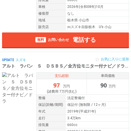
車検
2026年(令和08年)10月
修復歴
なし
地域
栃木県 小山市
販売店
㈱スズキ自販栃木 U’s 小山
電話する
無料
お問い合わせ
お気に入りに追加
UPDATE
スズキ
アルト ラパン Ｓ ＤＳＢＳ／全方位モニター付ナビ／ドラ
平
支払総額
車両価格
97
90
万円
万円
(諸費用 7万円含む)
整備
法定整備付
保証
(距離/期間)
保証付
(無制限 / 12ヶ月)
年式
2019年(平成31年)
走行
3.4万km
排気量
660cc