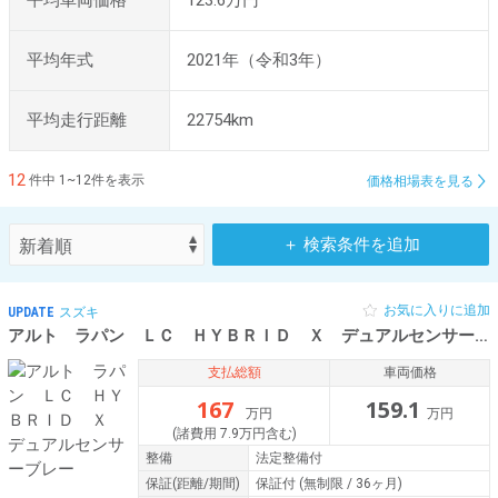
平均車両価格
123.6万円
平均年式
2021年（令和3年）
平均走行距離
22754km
12
件中 1~12件を表示
価格相場表を見る
＋ 検索条件を追加
お気に入りに追加
UPDATE
スズキ
アルト ラパン ＬＣ ＨＹＢＲＩＤ Ｘ デュアルセンサーブレー
支払総額
車両価格
167
159.1
万円
万円
(諸費用 7.9万円含む)
整備
法定整備付
保証
(距離/期間)
保証付
(無制限 / 36ヶ月)