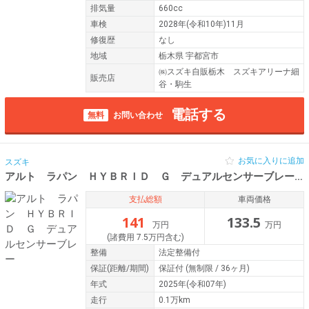
排気量
660cc
車検
2028年(令和10年)11月
修復歴
なし
地域
栃木県 宇都宮市
㈱スズキ自販栃木 スズキアリーナ細
販売店
谷・駒生
電話する
無料
お問い合わせ
お気に入りに追加
スズキ
アルト ラパン ＨＹＢＲＩＤ Ｇ デュアルセンサーブレー
令
支払総額
車両価格
141
133.5
万円
万円
(諸費用 7.5万円含む)
整備
法定整備付
保証
(距離/期間)
保証付
(無制限 / 36ヶ月)
年式
2025年(令和07年)
走行
0.1万km