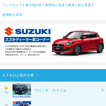
バックカメラ
寒冷地仕様
衝突防止装置
横滑り防止装置
盗難防止装置
スズキの人気中古車
ワゴンＲ スマイル
1
位