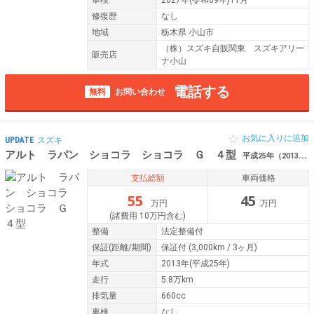
修復歴
なし
地域
栃木県 小山市
（株）スズキ自販関東 スズキアリー
販売店
ナ小山
電話する
無料
お問い合わせ
お気に入りに追加
UPDATE
スズキ
アルト ラパン ショコラ ショコラ Ｇ ４型
平成25年（2013年） 5.8万km 栃木県小山市
支払総額
車両価格
55
45
万円
万円
(諸費用 10万円含む)
整備
法定整備付
保証
(距離/期間)
保証付
(3,000km / 3ヶ月)
年式
2013年(平成25年)
走行
5.8万km
排気量
660cc
車検
なし