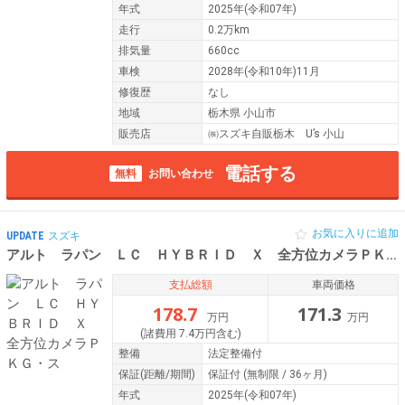
年式
2025年(令和07年)
走行
0.2万km
排気量
660cc
車検
2028年(令和10年)11月
修復歴
なし
地域
栃木県 小山市
販売店
㈱スズキ自販栃木 U’s 小山
電話する
無料
お問い合わせ
お気に入りに追加
UPDATE
スズキ
アルト ラパン ＬＣ ＨＹＢＲＩＤ Ｘ 全方位カメラＰＫＧ・ス
支払総額
車両価格
178.7
171.3
万円
万円
(諸費用 7.4万円含む)
整備
法定整備付
保証
(距離/期間)
保証付
(無制限 / 36ヶ月)
年式
2025年(令和07年)