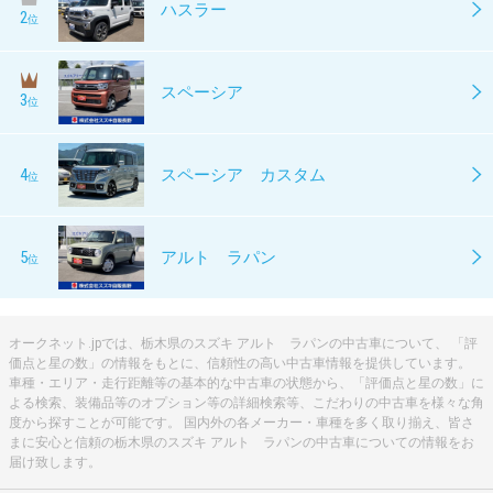
ハスラー
2
位
スペーシア
3
位
4
スペーシア カスタム
位
5
アルト ラパン
位
オークネット.jpでは、栃木県のスズキ アルト ラパンの中古車について、 「評
価点と星の数」の情報をもとに、信頼性の高い中古車情報を提供しています。
車種・エリア・走行距離等の基本的な中古車の状態から、「評価点と星の数」に
よる検索、装備品等のオプション等の詳細検索等、こだわりの中古車を様々な角
度から探すことが可能です。 国内外の各メーカー・車種を多く取り揃え、皆さ
まに安心と信頼の栃木県のスズキ アルト ラパンの中古車についての情報をお
届け致します。