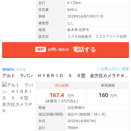
走行
0.1万km
排気量
660cc
車検
2028年(令和10年)11月
修復歴
なし
地域
栃木県 佐野市
販売店
スズキ自販栃木 スズキアリーナ佐野
電話する
無料
お問い合わせ
お気に入りに追加
UPDATE
スズキ
アルト ラパン ＨＹＢＲＩＤ Ｘ ６型 全方位カメラＰＫ
令
支払総額
車両価格
167.4
160
万円
万円
(諸費用 7.4万円含む)
整備
法定整備付
保証
(距離/期間)
保証付
(無制限 / 36ヶ月)
年式
2025年(令和07年)
走行
786km