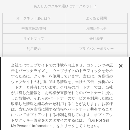
あんしんのクルマ選びはオークネット.jp
オークネット.jpとは？
よくある質問
中古車用語説明
お問い合わせ
サイトマップ
会社概要
利用規約
プライバシーポリシー
クッキーポリシー
利用者情報の外部送信について
当社ではウェブサイトでの体験を向上させ、コンテンツや広
告をパーソナライズし、ウェブサイトのトラフィックを分析
オークネットのその他のサービス
するために、クッキーを使用しています。当社は、お客様の
バイク関連サービス
ウェブサイトの利用に関する情報を、当社の広告、分析のパ
ートナーと共有しています。それらのパートナーでは、当社
中古バイクを探すならバイクの窓口
が共有した情報と、お客様が直接それらのパートナーに提供
レンタルバイクに乗るならモトオークレンタルバイク
した情報や、それらのパートナーのサービスを利用した際に
収集した情報と組み合わせ利用することがあります。お客様
ブランド関連サービス
は、当社がお客様に関する情報をパートナーと共有すること
ブランド品の買取はギャラリーレア
についてオプトアウトする権利を有しています。オプトアウ
トやクッキー設定をカスタマイズするには、「Do Not Sell
東京都公安委員会許可 第301001105434号
My Personal Information 」をクリックしてください。
株式会社オークネット