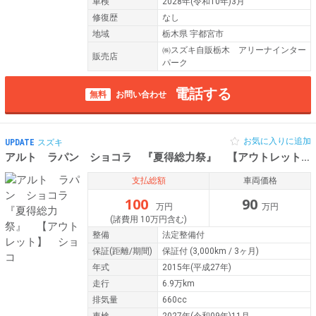
車検
2028年(令和10年)3月
修復歴
なし
地域
栃木県 宇都宮市
㈱スズキ自販栃木 アリーナインター
販売店
パーク
電話する
無料
お問い合わせ
お気に入りに追加
UPDATE
スズキ
アルト ラパン ショコラ 『夏得総力祭』 【アウトレット】 ショコ
支払総額
車両価格
100
90
万円
万円
(諸費用 10万円含む)
整備
法定整備付
保証
(距離/期間)
保証付
(3,000km / 3ヶ月)
年式
2015年(平成27年)
走行
6.9万km
排気量
660cc
車検
2027年(令和09年)11月