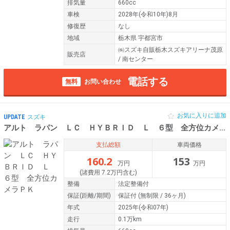
排気量
660cc
車検
2028年(令和10年)8月
修復歴
なし
地域
栃木県 宇都宮市
㈱スズキ自販栃木スズキアリーナ茂原
販売店
/ 南センター
電話する
無料
お問い合わせ
お気に入りに追加
UPDATE
スズキ
アルト ラパン ＬＣ ＨＹＢＲＩＤ Ｌ ６型 全方位カメラＰＫ
支払総額
車両価格
160.2
153
万円
万円
(諸費用 7.2万円含む)
整備
法定整備付
保証
(距離/期間)
保証付
(無制限 / 36ヶ月)
年式
2025年(令和07年)
走行
0.1万km