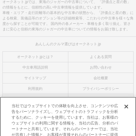
オークネット.jpでは、東海のジャガーの中古車について、 「評価点と星の数」
の情報をもとに、信頼性の高い中古車情報を提供しています。
車種・エリア・走行距離等の基本的な中古車の状態から、「評価点と星の数」に
よる検索、装備品等のオプション等の詳細検索等、こだわりの中古車を様々な角
度から探すことが可能です。 国内外の各メーカー・車種を多く取り揃え、皆さ
まに安心と信頼の東海のジャガーの中古車についての情報をお届け致します。
あんしんのクルマ選びはオークネット.jp
オークネット.jpとは？
よくある質問
中古車用語説明
お問い合わせ
サイトマップ
会社概要
利用規約
プライバシーポリシー
クッキーポリシー
利用者情報の外部送信について
当社ではウェブサイトでの体験を向上させ、コンテンツや広
告をパーソナライズし、ウェブサイトのトラフィックを分析
オークネットのその他のサービス
するために、クッキーを使用しています。当社は、お客様の
バイク関連サービス
ウェブサイトの利用に関する情報を、当社の広告、分析のパ
ートナーと共有しています。それらのパートナーでは、当社
中古バイクを探すならバイクの窓口
が共有した情報と、お客様が直接それらのパートナーに提供