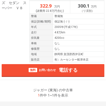
322.9
300.1
万円
万円
(諸費用 22.8万円含む)
（リ済別）
整備
整備無
保証
(距離/期間)
保証無
(- / -)
年式
2005年(平成17年)
走行
4.8万km
排気量
4200cc
車検
なし
修復歴
なし
地域
静岡県 賀茂郡西伊豆町
販売店
有）カーセンター船津本店
電話する
無料
お問い合わせ
ジャガー (東海) の中古車
1
件中 1~1件を表示