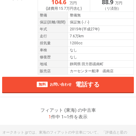
104.6
88.9
万円
万円
(諸費用 15.7万円含む)
（リ済別）
整備
整備無
保証
(距離/期間)
保証無
(- / -)
年式
2015年(平成27年)
走行
7.6万km
排気量
1200cc
車検
なし
修復歴
なし
地域
静岡県 田方郡函南町
販売店
カーセンター船津 函南店
電話する
無料
お問い合わせ
フィアット (東海) の中古車
1
件中 1~1件を表示
オークネット.jpでは、東海のフィアットの中古車について、 「評価点と星の