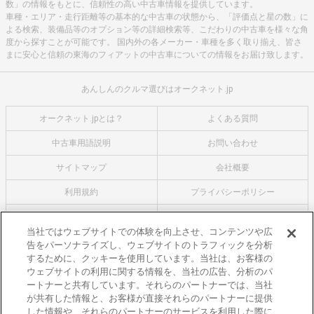
数」の情報をもとに、信頼性の高い中古車情報を提供しています。
車種・エリア・走行距離等の基本的な中古車の状態から、「評価点と星の数」に
よる検索、装備品等のオプション等の詳細検索等、こだわりの中古車を様々な角
度から探すことが可能です。 国内外の各メーカー・車種を多く取り揃え、皆さ
まに安心と信頼の東海のフィアットの中古車についての情報をお届け致します。
あんしんのクルマ選びはオークネット.jp
オークネット.jpとは？
よくある質問
中古車用語説明
お問い合わせ
サイトマップ
会社概要
利用規約
プライバシーポリシー
クッキーポリシー
利用者情報の外部送信について
当社ではウェブサイトでの体験を向上させ、コンテンツや広
告をパーソナライズし、ウェブサイトのトラフィックを分析
オークネットのその他のサービス
するために、クッキーを使用しています。当社は、お客様の
バイク関連サービス
ウェブサイトの利用に関する情報を、当社の広告、分析のパ
ートナーと共有しています。それらのパートナーでは、当社
中古バイクを探すならバイクの窓口
が共有した情報と、お客様が直接それらのパートナーに提供
レンタルバイクに乗るならモトオークレンタルバイク
した情報や、それらのパートナーのサービスを利用した際に