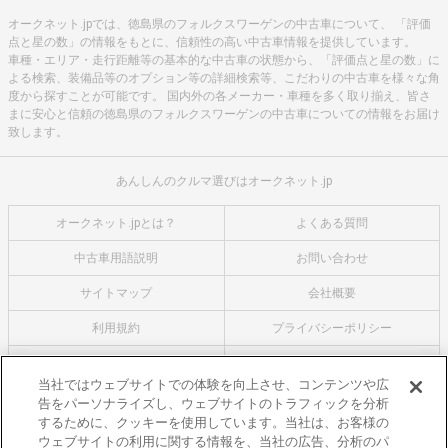
オークネット.jpでは、徳島県のフォルクスワーゲンの中古車について、 「評価
点と星の数」の情報をもとに、信頼性の高い中古車情報を提供しています。
車種・エリア・走行距離等の基本的な中古車の状態から、「評価点と星の数」に
よる検索、装備品等のオプション等の詳細検索等、こだわりの中古車を様々な角
度から探すことが可能です。 国内外の各メーカー・車種を多く取り揃え、皆さ
まに安心と信頼の徳島県のフォルクスワーゲンの中古車についての情報をお届け
致します。
あんしんのクルマ選びはオークネット.jp
オークネット.jpとは？
よくある質問
中古車用語説明
お問い合わせ
サイトマップ
会社概要
利用規約
プライバシーポリシー
クッキーポリシー
利用者情報の外部送信について
当社ではウェブサイトでの体験を向上させ、コンテンツや広
告をパーソナライズし、ウェブサイトのトラフィックを分析
オークネットのその他のサービス
するために、クッキーを使用しています。当社は、お客様の
バイク関連サービス
ウェブサイトの利用に関する情報を、当社の広告、分析のパ