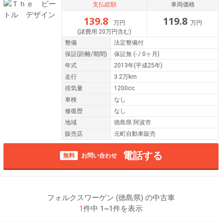
支払総額
車両価格
139.8
119.8
万円
万円
(諸費用 20万円含む)
整備
法定整備付
保証
(距離/期間)
保証無
(- / 0ヶ月)
年式
2013年(平成25年)
走行
3.2万km
排気量
1200cc
車検
なし
修復歴
なし
地域
徳島県 阿波市
販売店
元町自動車販売
電話する
無料
お問い合わせ
フォルクスワーゲン (徳島県) の中古車
1
件中 1~1件を表示