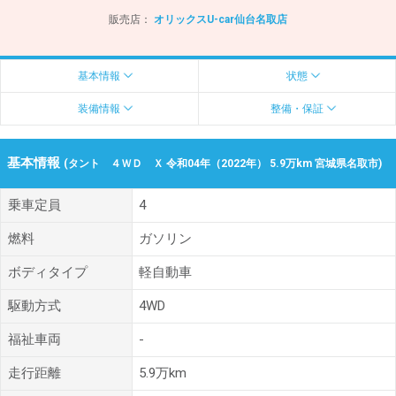
販売店：
オリックスU-car仙台名取店
基本情報
状態
装備情報
整備・保証
基本情報
(タント ４ＷＤ Ｘ 令和04年（2022年） 5.9万km 宮城県名取市)
乗車定員
4
燃料
ガソリン
ボディタイプ
軽自動車
駆動方式
4WD
福祉車両
-
走行距離
5.9万km