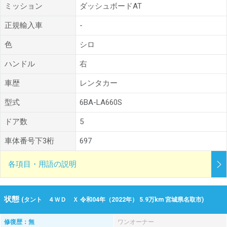
ミッション
ダッシュボードAT
正規輸入車
-
色
シロ
ハンドル
右
車歴
レンタカー
型式
6BA-LA660S
ドア数
5
車体番号下3桁
697
各項目・用語の説明
状態
(タント ４ＷＤ Ｘ 令和04年（2022年） 5.9万km 宮城県名取市)
修復歴：無
ワンオーナー