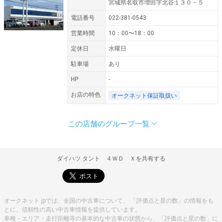
宮城県名取市増田字北谷１３０－５
電話番号
022-381-0543
営業時間
10：00〜18：00
定休日
水曜日
駐車場
あり
HP
-
お店の特色
オークネット保証取扱い
この店舗のグループ一覧
住所
営業時間
定休日
〒010-0816
秋田県秋田市泉字登木２０７－１
10：００〜18：００
.水曜日
ダイハツ タント ４ＷＤ Ｘを共有する
オークネット.jpでは、全国の中古車について、 「評価点と星の数」の情報をも
とに、信頼性の高い中古車情報を提供しています。
車種・エリア・走行距離等の基本的な中古車の状態から、「評価点と星の数」に