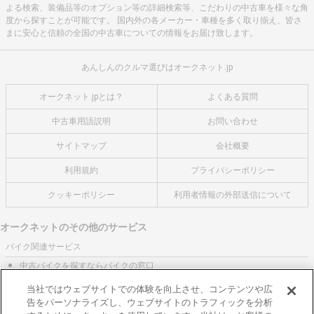
よる検索、装備品等のオプション等の詳細検索等、こだわりの中古車を様々な角
度から探すことが可能です。 国内外の各メーカー・車種を多く取り揃え、皆さ
まに安心と信頼の全国の中古車についての情報をお届け致します。
あんしんのクルマ選びはオークネット.jp
オークネット.jpとは？
よくある質問
中古車用語説明
お問い合わせ
サイトマップ
会社概要
利用規約
プライバシーポリシー
クッキーポリシー
利用者情報の外部送信について
オークネットのその他のサービス
バイク関連サービス
中古バイクを探すならバイクの窓口
レンタルバイクに乗るならモトオークレンタルバイク
当社ではウェブサイトでの体験を向上させ、コンテンツや広
告をパーソナライズし、ウェブサイトのトラフィックを分析
ブランド関連サービス