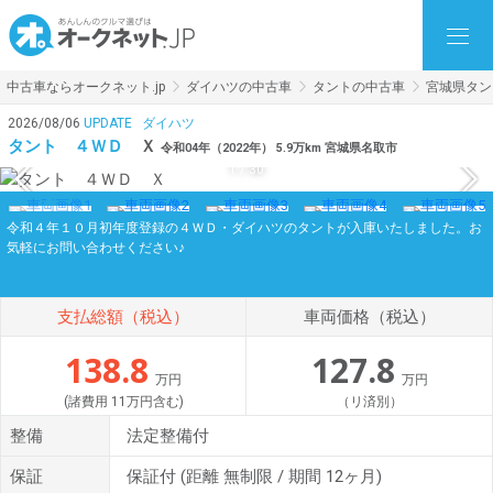
中古車ならオークネット.jp
ダイハツの中古車
タントの中古車
宮城県タン
2026/08/06
UPDATE
ダイハツ
タント ４ＷＤ
Ｘ
令和04年（2022年） 5.9万km 宮城県名取市
1
/
30
令和４年１０月初年度登録の４ＷＤ・ダイハツのタントが入庫いたしました。お
気軽にお問い合わせください♪
支払総額（税込）
車両価格（税込）
138.8
127.8
万円
万円
(諸費用 11万円含む)
（リ済別）
整備
法定整備付
保証
保証付
(距離 無制限 / 期間 12ヶ月)