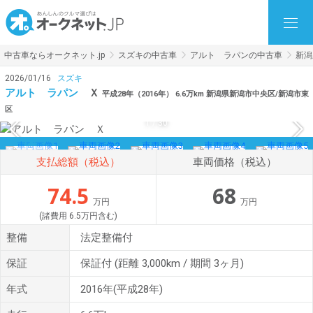
中古車ならオークネット.jp
スズキの中古車
アルト ラパンの中古車
新潟
2026/01/16
スズキ
アルト ラパン
Ｘ
平成28年（2016年） 6.6万km 新潟県新潟市中央区/新潟市東
区
1
/
30
支払総額（税込）
車両価格（税込）
74.5
68
万円
万円
(諸費用 6.5万円含む)
整備
法定整備付
保証
保証付
(距離 3,000km / 期間 3ヶ月)
年式
2016年(平成28年)