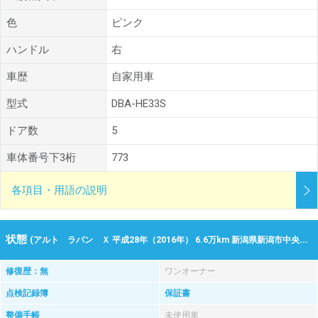
色
ピンク
ハンドル
右
車歴
自家用車
型式
DBA-HE33S
ドア数
5
車体番号下3桁
773
各項目・用語の説明
状態
(アルト ラパン Ｘ 平成28年（2016年） 6.6万km 新潟県新潟市中央区/新潟市東区)
修復歴：無
ワンオーナー
点検記録簿
保証書
整備手帳
未使用車