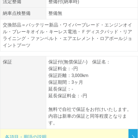
法定整備
整備付(納車時)
納車点検整備
整備無
交換部品＝バッテリー新品・ワイパーブレード・エンジンオイ
ル・ブレーキオイル・キーレス電池・Ｆディスクパッド・リア
ライニング・ファンベルト・エアエレメント・ロアボールジョ
イントブーツ
保証
保証付(無償保証/-) 保証名：
保証料金：-円
保証距離：3,000km
保証期間：3ヶ月
延長保証：-
延長保証料金：-円
無料で自社で保証をお付けいたします。
内容は新車の保証と同等程度となりま
す。
各項目・用語の説明