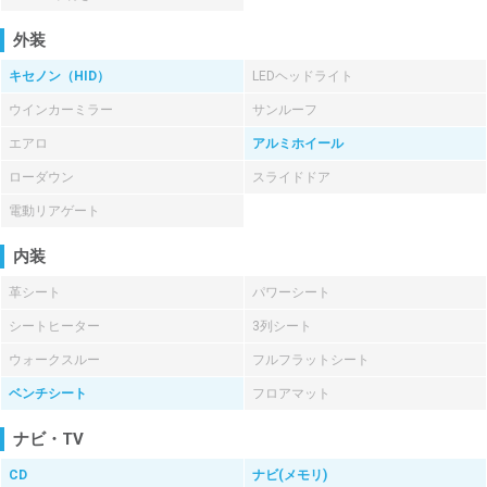
外装
キセノン（HID）
LEDヘッドライト
ウインカーミラー
サンルーフ
エアロ
アルミホイール
ローダウン
スライドドア
電動リアゲート
内装
革シート
パワーシート
シートヒーター
3列シート
ウォークスルー
フルフラットシート
ベンチシート
フロアマット
ナビ・TV
CD
ナビ(メモリ)