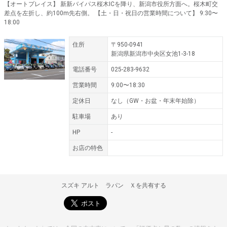
【オートプレイス】 新新バイパス桜木ICを降り、新潟市役所方面へ。桜木町交
差点を左折し、約100m先右側。 【土・日・祝日の営業時間について】 9:30〜
18:00
住所
〒950-0941
新潟県新潟市中央区女池1-3-18
電話番号
025-283-9632
営業時間
9:00〜18:30
定休日
なし（GW・お盆・年末年始除）
駐車場
あり
HP
-
お店の特色
スズキ アルト ラパン Ｘを共有する