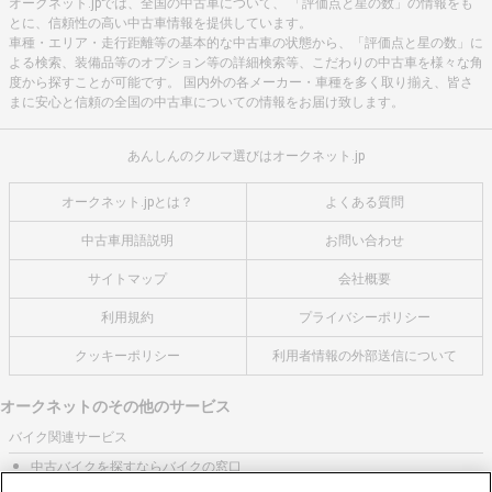
オークネット.jpでは、全国の中古車について、 「評価点と星の数」の情報をも
とに、信頼性の高い中古車情報を提供しています。
車種・エリア・走行距離等の基本的な中古車の状態から、「評価点と星の数」に
よる検索、装備品等のオプション等の詳細検索等、こだわりの中古車を様々な角
度から探すことが可能です。 国内外の各メーカー・車種を多く取り揃え、皆さ
まに安心と信頼の全国の中古車についての情報をお届け致します。
あんしんのクルマ選びはオークネット.jp
オークネット.jpとは？
よくある質問
中古車用語説明
お問い合わせ
サイトマップ
会社概要
利用規約
プライバシーポリシー
クッキーポリシー
利用者情報の外部送信について
オークネットのその他のサービス
バイク関連サービス
中古バイクを探すならバイクの窓口