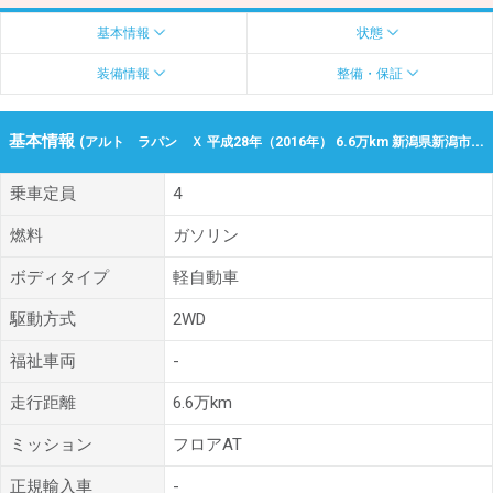
基本情報
状態
装備情報
整備・保証
基本情報
(アルト ラパン Ｘ 平成28年（2016年） 6.6万km 新潟県新潟市中央区/新潟市東区)
乗車定員
4
燃料
ガソリン
ボディタイプ
軽自動車
駆動方式
2WD
福祉車両
-
走行距離
6.6万km
ミッション
フロアAT
正規輸入車
-