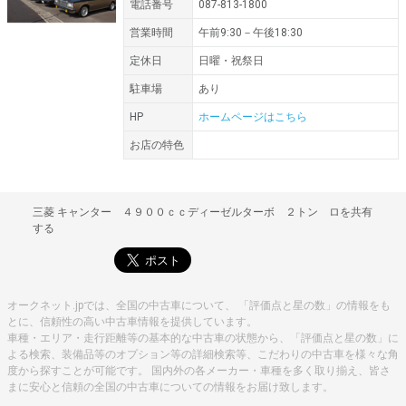
電話番号
087-813-1800
営業時間
午前9:30－午後18:30
定休日
日曜・祝祭日
駐車場
あり
HP
ホームページはこちら
お店の特色
三菱 キャンター ４９００ｃｃディーゼルターボ ２トン ロを共有
する
オークネット.jpでは、全国の中古車について、 「評価点と星の数」の情報をも
とに、信頼性の高い中古車情報を提供しています。
車種・エリア・走行距離等の基本的な中古車の状態から、「評価点と星の数」に
よる検索、装備品等のオプション等の詳細検索等、こだわりの中古車を様々な角
度から探すことが可能です。 国内外の各メーカー・車種を多く取り揃え、皆さ
まに安心と信頼の全国の中古車についての情報をお届け致します。