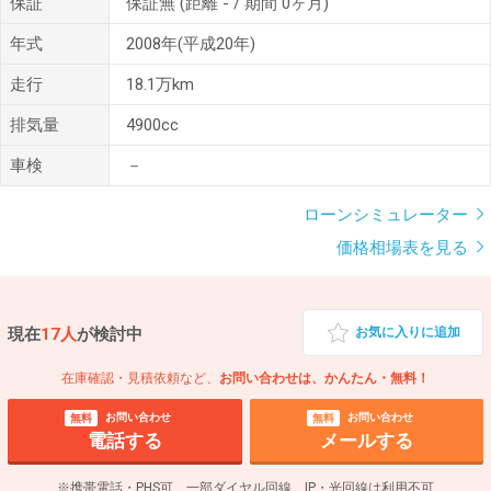
保証
保証無
(距離 - / 期間 0ヶ月)
年式
2008年(平成20年)
走行
18.1万km
排気量
4900cc
車検
－
ローンシミュレーター
価格相場表を見る
現在
17人
が検討中
お気に入りに追加
在庫確認・見積依頼など、
お問い合わせは、かんたん・無料！
お問い合わせ
お問い合わせ
無料
無料
電話する
メールする
※携帯電話・PHS可、一部ダイヤル回線、IP・光回線は利用不可