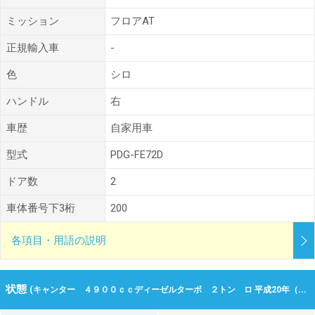
ミッション
フロアAT
正規輸入車
-
色
シロ
ハンドル
右
車歴
自家用車
型式
PDG-FE72D
ドア数
2
車体番号下3桁
200
各項目・用語の説明
状態
(キャンター ４９００ｃｃディーゼルターボ ２トン ロ 平成20年（2008年） 18.1万km 香川県高松市)