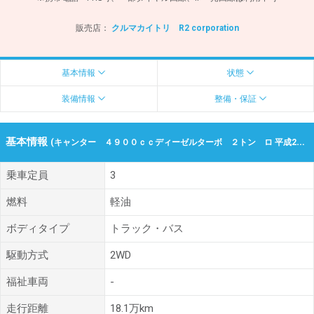
販売店：
クルマカイトリ R2 corporation
基本情報
状態
装備情報
整備・保証
基本情報
(キャンター ４９００ｃｃディーゼルターボ ２トン ロ 平成20年（2008年） 18.1万km 香川県高松市)
乗車定員
3
燃料
軽油
ボディタイプ
トラック・バス
駆動方式
2WD
福祉車両
-
走行距離
18.1万km