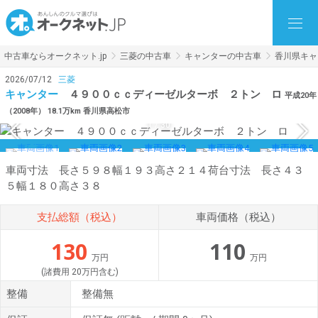
中古車ならオークネット.jp
三菱の中古車
キャンターの中古車
香川県キャ
2026/07/12
三菱
キャンター
４９００ｃｃディーゼルターボ ２トン ロ
平成20年
（2008年） 18.1万km 香川県高松市
1
/
30
車両寸法 長さ５９８幅１９３高さ２１４荷台寸法 長さ４３
５幅１８０高さ３８
支払総額（税込）
車両価格（税込）
130
110
万円
万円
(諸費用 20万円含む)
整備
整備無