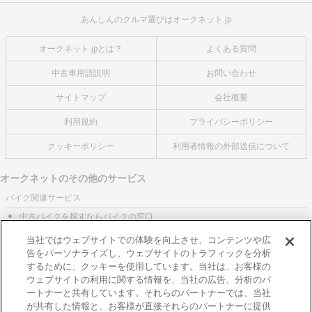
あんしんのクルマ選びはオークネット.jp
オークネット.jpとは？
よくある質問
中古車用語説明
お問い合わせ
サイトマップ
会社概要
利用規約
プライバシーポリシー
クッキーポリシー
利用者情報の外部送信について
オークネットのその他のサービス
バイク関連サービス
中古バイクを探すならバイクの窓口
レンタルバイクに乗るならモトオークレンタルバイク
当社ではウェブサイトでの体験を向上させ、コンテンツや広
告をパーソナライズし、ウェブサイトのトラフィックを分析
ブランド関連サービス
するために、クッキーを使用しています。当社は、お客様の
ブランド品の買取はギャラリーレア
ウェブサイトの利用に関する情報を、当社の広告、分析のパ
ートナーと共有しています。それらのパートナーでは、当社
東京都公安委員会許可 第301001105434号
が共有した情報と、お客様が直接それらのパートナーに提供
株式会社オークネット