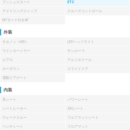
プッシュスタート
ETC
アイドリングストップ
クルーズコントロール
MTモード付きAT
外装
キセノン（HID）
LEDヘッドライト
ウインカーミラー
サンルーフ
エアロ
アルミホイール
ローダウン
スライドドア
電動リアゲート
内装
革シート
パワーシート
シートヒーター
3列シート
ウォークスルー
フルフラットシート
ベンチシート
フロアマット