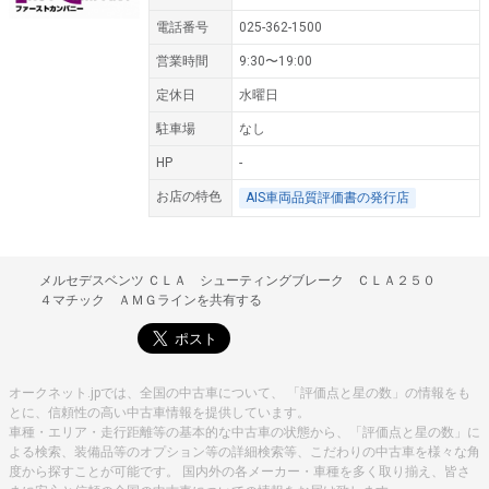
電話番号
025-362-1500
営業時間
9:30〜19:00
定休日
水曜日
駐車場
なし
HP
-
お店の特色
AIS車両品質評価書の発行店
メルセデスベンツ ＣＬＡ シューティングブレーク ＣＬＡ２５０
４マチック ＡＭＧラインを共有する
オークネット.jpでは、全国の中古車について、 「評価点と星の数」の情報をも
とに、信頼性の高い中古車情報を提供しています。
車種・エリア・走行距離等の基本的な中古車の状態から、「評価点と星の数」に
よる検索、装備品等のオプション等の詳細検索等、こだわりの中古車を様々な角
度から探すことが可能です。 国内外の各メーカー・車種を多く取り揃え、皆さ