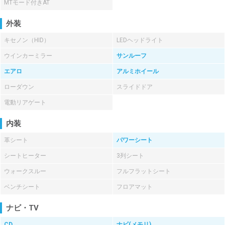
MTモード付きAT
外装
キセノン（HID）
LEDヘッドライト
ウインカーミラー
サンルーフ
エアロ
アルミホイール
ローダウン
スライドドア
電動リアゲート
内装
革シート
パワーシート
シートヒーター
3列シート
ウォークスルー
フルフラットシート
ベンチシート
フロアマット
ナビ・TV
CD
ナビ(メモリ)