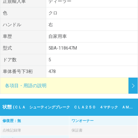
正規輸入車
ディーラー
色
クロ
ハンドル
右
車歴
自家用車
型式
5BA-118647M
ドア数
5
車体番号下3桁
478
各項目・用語の説明
状態
(ＣＬＡ シューティングブレーク ＣＬＡ２５０ ４マチック ＡＭＧライン 令和02年（2020年） 8.5万km 新潟県新潟市南区)
修復歴：無
ワンオーナー
点検記録簿
保証書