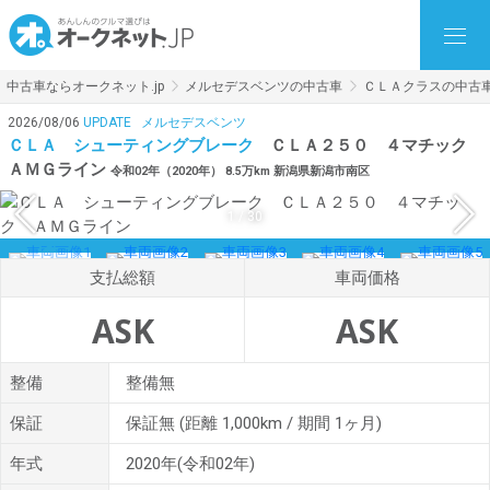
中古車ならオークネット.jp
メルセデスベンツの中古車
ＣＬＡクラスの中古
2026/08/06
UPDATE
メルセデスベンツ
ＣＬＡ シューティングブレーク
ＣＬＡ２５０ ４マチック
ＡＭＧライン
令和02年（2020年） 8.5万km 新潟県新潟市南区
1
/
30
支払総額
車両価格
ASK
ASK
整備
整備無
保証
保証無
(距離 1,000km / 期間 1ヶ月)
年式
2020年(令和02年)