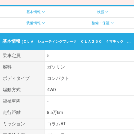
基本情報
状態
装備情報
整備・保証
基本情報
(ＣＬＡ シューティングブレーク ＣＬＡ２５０ ４マチック ＡＭＧライン 令和02年（2020年） 8.5万km 新潟県新潟市南区)
乗車定員
5
燃料
ガソリン
ボディタイプ
コンパクト
駆動方式
4WD
福祉車両
-
走行距離
8.5万km
ミッション
コラムAT