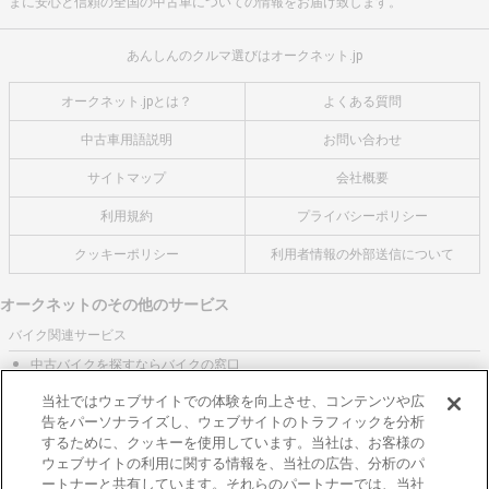
まに安心と信頼の全国の中古車についての情報をお届け致します。
あんしんのクルマ選びはオークネット.jp
オークネット.jpとは？
よくある質問
中古車用語説明
お問い合わせ
サイトマップ
会社概要
利用規約
プライバシーポリシー
クッキーポリシー
利用者情報の外部送信について
オークネットのその他のサービス
バイク関連サービス
中古バイクを探すならバイクの窓口
レンタルバイクに乗るならモトオークレンタルバイク
当社ではウェブサイトでの体験を向上させ、コンテンツや広
告をパーソナライズし、ウェブサイトのトラフィックを分析
ブランド関連サービス
するために、クッキーを使用しています。当社は、お客様の
ブランド品の買取はギャラリーレア
ウェブサイトの利用に関する情報を、当社の広告、分析のパ
ートナーと共有しています。それらのパートナーでは、当社