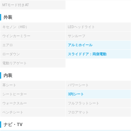
MTモード付きAT
外装
キセノン（HID）
LEDヘッドライト
ウインカーミラー
サンルーフ
エアロ
アルミホイール
ローダウン
スライドドア：両側電動
電動リアゲート
内装
革シート
パワーシート
シートヒーター
3列シート
ウォークスルー
フルフラットシート
ベンチシート
フロアマット
ナビ・TV