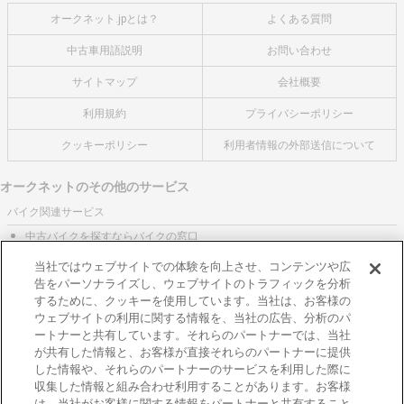
オークネット.jpとは？
よくある質問
中古車用語説明
お問い合わせ
サイトマップ
会社概要
利用規約
プライバシーポリシー
クッキーポリシー
利用者情報の外部送信について
オークネットのその他のサービス
バイク関連サービス
中古バイクを探すならバイクの窓口
レンタルバイクに乗るならモトオークレンタルバイク
当社ではウェブサイトでの体験を向上させ、コンテンツや広
告をパーソナライズし、ウェブサイトのトラフィックを分析
ブランド関連サービス
するために、クッキーを使用しています。当社は、お客様の
ブランド品の買取はギャラリーレア
ウェブサイトの利用に関する情報を、当社の広告、分析のパ
ートナーと共有しています。それらのパートナーでは、当社
東京都公安委員会許可 第301001105434号
が共有した情報と、お客様が直接それらのパートナーに提供
株式会社オークネット
した情報や、それらのパートナーのサービスを利用した際に
© 2007‐ AUCNET INC.
収集した情報と組み合わせ利用することがあります。お客様
は、当社がお客様に関する情報をパートナーと共有すること