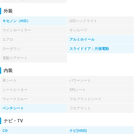
外装
キセノン（HID）
LEDヘッドライト
ウインカーミラー
サンルーフ
エアロ
アルミホイール
ローダウン
スライドドア：片側電動
電動リアゲート
内装
革シート
パワーシート
シートヒーター
3列シート
ウォークスルー
フルフラットシート
ベンチシート
フロアマット
ナビ・TV
CD
ナビ(HDD)