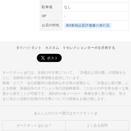
駐車場
なし
HP
-
お店の特色
AIS車両品質評価書の発行店
ダイハツ タント カスタム Ｖセレクションターボを共有する
オークネット.jpでは、全国の中古車について、 「評価点と星の数」の情報をも
とに、信頼性の高い中古車情報を提供しています。
車種・エリア・走行距離等の基本的な中古車の状態から、「評価点と星の数」に
よる検索、装備品等のオプション等の詳細検索等、こだわりの中古車を様々な角
度から探すことが可能です。 国内外の各メーカー・車種を多く取り揃え、皆さ
まに安心と信頼の全国の中古車についての情報をお届け致します。
あんしんのクルマ選びはオークネット.jp
オークネット.jpとは？
よくある質問