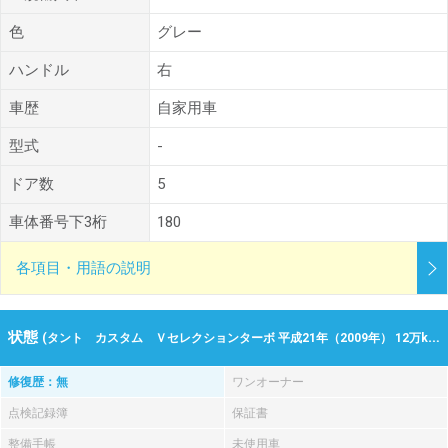
色
グレー
ハンドル
右
車歴
自家用車
型式
-
ドア数
5
車体番号下3桁
180
各項目・用語の説明
状態
(タント カスタム Ｖセレクションターボ 平成21年（2009年） 12万km 愛媛県松山市)
修復歴：無
ワンオーナー
点検記録簿
保証書
整備手帳
未使用車