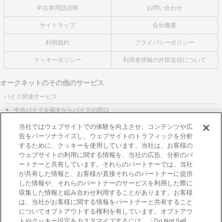
中古車用語説明
お問い合わせ
サイトマップ
会社概要
利用規約
プライバシーポリシー
クッキーポリシー
利用者情報の外部送信について
オークネットのその他のサービス
バイク関連サービス
中古バイクを探すならバイクの窓口
レンタルバイクに乗るならモトオークレンタルバイク
当社ではウェブサイトでの体験を向上させ、コンテンツや広
告をパーソナライズし、ウェブサイトのトラフィックを分析
ブランド関連サービス
するために、クッキーを使用しています。当社は、お客様の
ブランド品の買取はギャラリーレア
ウェブサイトの利用に関する情報を、当社の広告、分析のパ
ートナーと共有しています。それらのパートナーでは、当社
東京都公安委員会許可 第301001105434号
が共有した情報と、お客様が直接それらのパートナーに提供
株式会社オークネット
した情報や、それらのパートナーのサービスを利用した際に
© 2007‐ AUCNET INC.
収集した情報と組み合わせ利用することがあります。お客様
は、当社がお客様に関する情報をパートナーと共有すること
加盟店専用ページはこちら
についてオプトアウトする権利を有しています。オプトアウ
トやクッキー設定をカスタマイズするには、「Do Not Sell