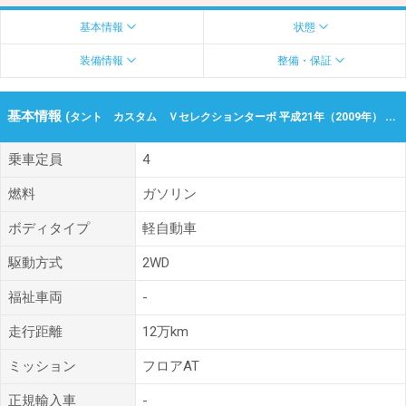
基本情報
状態
装備情報
整備・保証
基本情報
(タント カスタム Ｖセレクションターボ 平成21年（2009年） 12万km 愛媛県松山市)
乗車定員
4
燃料
ガソリン
ボディタイプ
軽自動車
駆動方式
2WD
福祉車両
-
走行距離
12万km
ミッション
フロアAT
正規輸入車
-