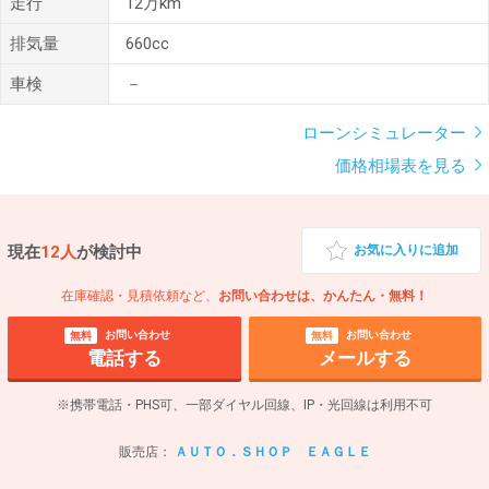
走行
12万km
排気量
660cc
車検
－
ローンシミュレーター
価格相場表を見る
現在
12人
が検討中
お気に入りに追加
在庫確認・見積依頼など、
お問い合わせは、かんたん・無料！
お問い合わせ
お問い合わせ
無料
無料
電話する
メールする
※携帯電話・PHS可、一部ダイヤル回線、IP・光回線は利用不可
販売店：
ＡＵＴＯ．ＳＨＯＰ ＥＡＧＬＥ