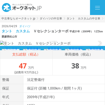
中古車ならオークネット.jp
ダイハツの中古車
タント カスタムの中古車
2026/04/29
ダイハツ
タント カスタム
Ｖセレクションターボ
平成21年（2009年） 12万km
愛媛県松山市
1
/
24
支払総額（税込）
車両価格（税込）
47
38
万円
万円
(諸費用 9万円含む)
整備
法定整備付
保証
保証付
(距離 1,000km / 期間 1ヶ月)
年式
2009年(平成21年)