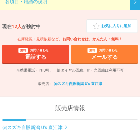
各項目・用語の説明
現在
12人
が検討中
お気に入りに追加
在庫確認・見積依頼など、
お問い合わせは、かんたん・無料！
お問い合わせ
お問い合わせ
無料
無料
電話する
メールする
※携帯電話・PHS可、一部ダイヤル回線、IP・光回線は利用不可
販売店：
㈱スズキ自販新潟 U’s 直江津
販売店情報
㈱スズキ自販新潟 U’s 直江津