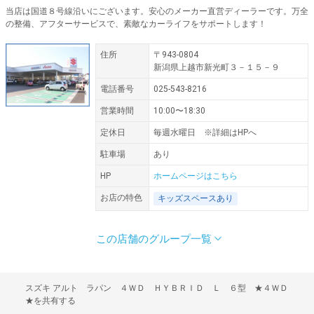
当店は国道８号線沿いにございます。安心のメーカー直営ディーラーです。万全
の整備、アフターサービスで、素敵なカーライフをサポートします！
住所
〒943-0804
新潟県上越市新光町３－１５－９
電話番号
025-543-8216
営業時間
10:00〜18:30
定休日
毎週水曜日 ※詳細はHPへ
駐車場
あり
HP
ホームページはこちら
お店の特色
キッズスペースあり
この店舗のグループ一覧
住所
営業時間
定休日
住所
営業時間
定休日
住所
営業時間
定休日
住所
営業時間
定休日
住所
営業時間
定休日
住所
営業時間
定休日
〒949-6405
新潟県南魚沼市塩沢７６０－５
10:00〜18:30
毎週水曜日
〒959-1232
新潟県燕市井土巻5-26
10:00〜18:30
毎週水曜日
〒940-2023
新潟県長岡市蓮潟１－１１－８
AM10:00〜PM6:30
毎週水曜日 ※詳細はHPへ
〒943-0165
新潟県上越市大字上島４７４－５
10：00 〜 18：30
毎週水曜日
〒950-0026
新潟県新潟市東区小金町１ー６－３４
１０：００〜１８：３０
水曜日
〒950-1242
新潟県新潟市南区中塩俵１３６４－１
10：00 〜 18：30
水曜日 （毎月第2・第3木曜日）
スズキ アルト ラパン ４ＷＤ ＨＹＢＲＩＤ Ｌ ６型 ★４ＷＤ
★を共有する