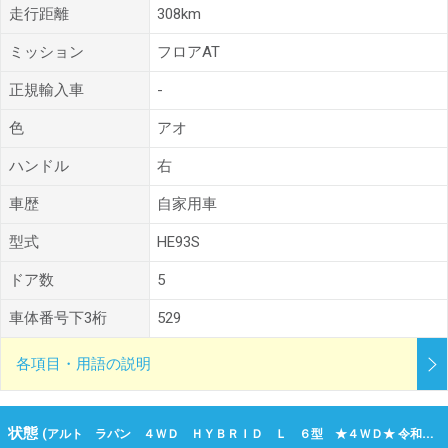
走行距離
308km
ミッション
フロアAT
正規輸入車
-
色
アオ
ハンドル
右
車歴
自家用車
型式
HE93S
ドア数
5
車体番号下3桁
529
各項目・用語の説明
状態
(アルト ラパン ４ＷＤ ＨＹＢＲＩＤ Ｌ ６型 ★４ＷＤ★ 令和07年（2025年） 308km 新潟県上越市)