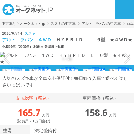
中古車ならオークネット.jp
スズキの中古車
アルト ラパンの中古車
新潟
2026/07/14
スズキ
アルト ラパン ４ＷＤ
ＨＹＢＲＩＤ Ｌ ６型 ★４ＷＤ★
令和07年（2025年） 308km 新潟県上越市
1
/
20
人気のスズキ車が全車安心保証付！毎日続々入庫で選べる楽し
さいっぱいです！
支払総額（税込）
車両価格（税込）
165.7
158.6
万円
万円
(諸費用 7.1万円含む)
整備
法定整備付