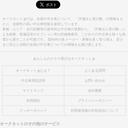
オークネット.jpでは、全国の中古車について、 「評価点と星の数」の情報をも
とに、信頼性の高い中古車情報を提供しています。
車種・エリア・走行距離等の基本的な中古車の状態から、「評価点と星の数」に
よる検索、装備品等のオプション等の詳細検索等、こだわりの中古車を様々な角
度から探すことが可能です。 国内外の各メーカー・車種を多く取り揃え、皆さ
まに安心と信頼の全国の中古車についての情報をお届け致します。
あんしんのクルマ選びはオークネット.jp
オークネット.jpとは？
よくある質問
中古車用語説明
お問い合わせ
サイトマップ
会社概要
利用規約
プライバシーポリシー
クッキーポリシー
利用者情報の外部送信について
オークネットのその他のサービス