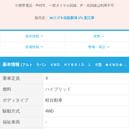
※携帯電話・PHS可、一部ダイヤル回線、IP・光回線は利用不可
販売店：
㈱スズキ自販新潟 U’s 直江津
基本情報
状態
装備情報
整備・保証
基本情報
(アルト ラパン ４ＷＤ ＨＹＢＲＩＤ Ｌ ６型 ★４ＷＤ★ 令和07年（2025年） 308km 新潟県上越市)
乗車定員
4
燃料
ハイブリッド
ボディタイプ
軽自動車
駆動方式
4WD
福祉車両
-