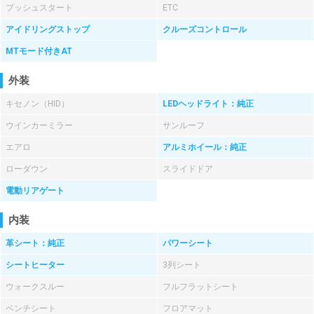
プッシュスタート
ETC
アイドリングストップ
クルーズコントロール
MTモード付きAT
外装
キセノン（HID）
LEDヘッドライト：純正
ウインカーミラー
サンルーフ
エアロ
アルミホイール：純正
ローダウン
スライドドア
電動リアゲート
内装
革シート：純正
パワーシート
シートヒーター
3列シート
ウォークスルー
フルフラットシート
ベンチシート
フロアマット