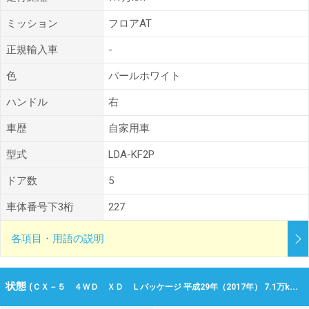
ミッション
フロアAT
正規輸入車
-
色
パールホワイト
ハンドル
右
車歴
自家用車
型式
LDA-KF2P
ドア数
5
車体番号下3桁
227
各項目・用語の説明
状態
(ＣＸ－５ ４ＷＤ ＸＤ Ｌパッケージ 平成29年（2017年） 7.1万km 北海道札幌市北区)