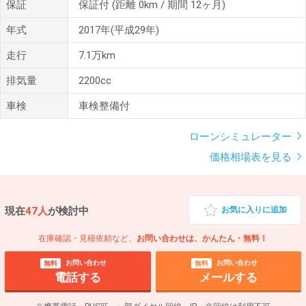
保証
保証付
(距離 0km / 期間 12ヶ月)
年式
2017年(平成29年)
走行
7.1万km
排気量
2200cc
車検
車検整備付
ローンシミュレーター
価格相場表を見る
現在
47人
が検討中
お気に入りに追加
在庫確認・見積依頼など、
お問い合わせは、かんたん・無料！
お問い合わせ
お問い合わせ
無料
無料
電話する
メールする