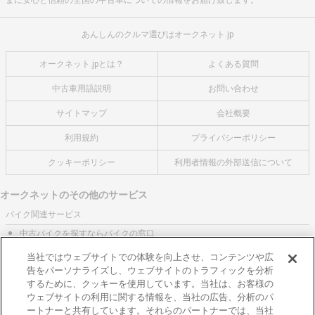
あんしんのクルマ選びはオークネット.jp
オークネット.jpとは？
よくある質問
中古車用語説明
お問い合わせ
サイトマップ
会社概要
利用規約
プライバシーポリシー
クッキーポリシー
利用者情報の外部送信について
オークネットのその他のサービス
バイク関連サービス
中古バイクを探すならバイクの窓口
レンタルバイクに乗るならモトオークレンタルバイク
当社ではウェブサイトでの体験を向上させ、コンテンツや広
告をパーソナライズし、ウェブサイトのトラフィックを分析
ブランド関連サービス
するために、クッキーを使用しています。当社は、お客様の
ブランド品の買取はギャラリーレア
ウェブサイトの利用に関する情報を、当社の広告、分析のパ
ートナーと共有しています。それらのパートナーでは、当社