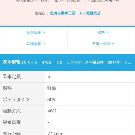
※携帯電話・PHS可、一部ダイヤル回線、IP・光回線は利用不可
販売店：
北海自動車工業 ＡＺ札幌北店
基本情報
状態
装備情報
整備・保証
基本情報
(ＣＸ－５ ４ＷＤ ＸＤ Ｌパッケージ 平成29年（2017年） 7.1万km 北海道札幌市北区)
乗車定員
5
燃料
軽油
ボディタイプ
SUV
駆動方式
4WD
福祉車両
-
走行距離
7.1万km