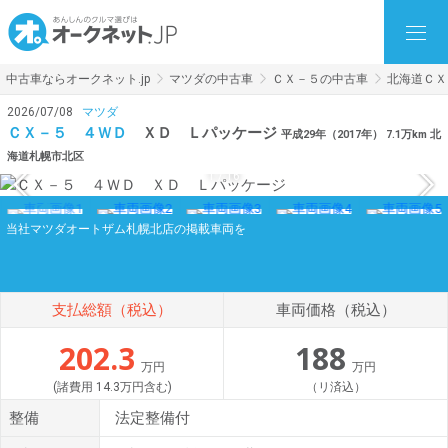
中古車ならオークネット.jp
マツダの中古車
ＣＸ－５の中古車
北海道ＣＸ
2026/07/08
マツダ
ＣＸ－５ ４ＷＤ
ＸＤ Ｌパッケージ
平成29年（2017年） 7.1万km 北
海道札幌市北区
1
/
16
当社マツダオートザム札幌北店の掲載車両を
支払総額（税込）
車両価格（税込）
202.3
188
万円
万円
(諸費用 14.3万円含む)
（リ済込）
整備
法定整備付