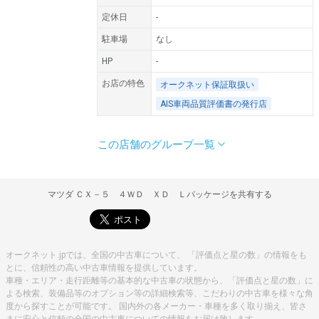
定休日
-
駐車場
なし
HP
-
お店の特色
オークネット保証取扱い
AIS車両品質評価書の発行店
この店舗のグループ一覧
住所
営業時間
定休日
住所
営業時間
定休日
住所
営業時間
定休日
住所
営業時間
定休日
〒060-0051
北海道札幌市中央区南1条東４-1
10:00〜18:00
火曜日
〒063-0813
北海道札幌市西区琴似三条７－５－１６
10:00〜18:00
火曜日
〒080-2460
北海道帯広市西二十条北１－３－５
9：00〜18：00
日曜日
〒060-0041
北海道札幌市中央区南１条東４丁目１
10:00〜18:00
火曜日
マツダ ＣＸ－５ ４ＷＤ ＸＤ Ｌパッケージを共有する
オークネット.jpでは、全国の中古車について、 「評価点と星の数」の情報をも
とに、信頼性の高い中古車情報を提供しています。
車種・エリア・走行距離等の基本的な中古車の状態から、「評価点と星の数」に
よる検索、装備品等のオプション等の詳細検索等、こだわりの中古車を様々な角
度から探すことが可能です。 国内外の各メーカー・車種を多く取り揃え、皆さ
まに安心と信頼の全国の中古車についての情報をお届け致します。