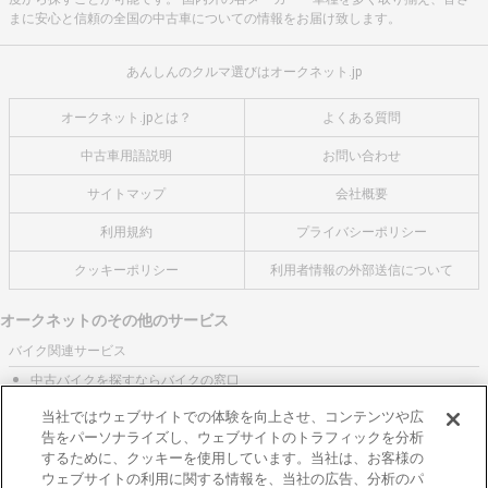
まに安心と信頼の全国の中古車についての情報をお届け致します。
あんしんのクルマ選びはオークネット.jp
オークネット.jpとは？
よくある質問
中古車用語説明
お問い合わせ
サイトマップ
会社概要
利用規約
プライバシーポリシー
クッキーポリシー
利用者情報の外部送信について
オークネットのその他のサービス
バイク関連サービス
中古バイクを探すならバイクの窓口
レンタルバイクに乗るならモトオークレンタルバイク
当社ではウェブサイトでの体験を向上させ、コンテンツや広
告をパーソナライズし、ウェブサイトのトラフィックを分析
ブランド関連サービス
するために、クッキーを使用しています。当社は、お客様の
ブランド品の買取はギャラリーレア
ウェブサイトの利用に関する情報を、当社の広告、分析のパ