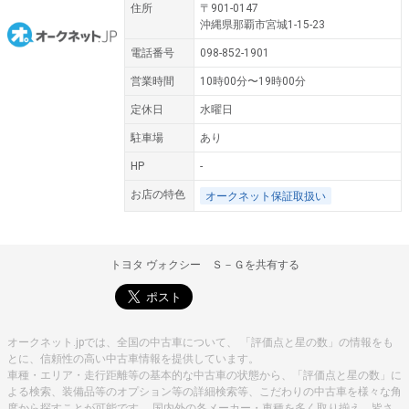
住所
〒901-0147
沖縄県那覇市宮城1-15-23
電話番号
098-852-1901
営業時間
10時00分〜19時00分
定休日
水曜日
駐車場
あり
HP
-
お店の特色
オークネット保証取扱い
トヨタ ヴォクシー Ｓ－Ｇを共有する
オークネット.jpでは、全国の中古車について、 「評価点と星の数」の情報をも
とに、信頼性の高い中古車情報を提供しています。
車種・エリア・走行距離等の基本的な中古車の状態から、「評価点と星の数」に
よる検索、装備品等のオプション等の詳細検索等、こだわりの中古車を様々な角
度から探すことが可能です。 国内外の各メーカー・車種を多く取り揃え、皆さ