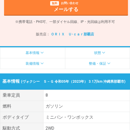
お問い合わせ
無料
メールする
※携帯電話・PHS可、一部ダイヤル回線、IP・光回線は利用不可
販売店：
ＯＲＩＸ Ｕ-ｃａｒ那覇店
基本情報
状態
装備情報
整備・保証
基本情報
(ヴォクシー Ｓ－Ｇ 令和05年（2023年） 3.1万km 沖縄県那覇市)
乗車定員
8
燃料
ガソリン
ボディタイプ
ミニバン・ワンボックス
駆動方式
2WD