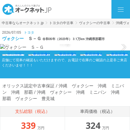
中古車ならオークネット.jp
トヨタの中古車
ヴォクシーの中古車
沖縄ヴォ
2026/07/05
トヨタ
ヴォクシー
Ｓ－Ｇ
令和05年（2023年） 3.1万km 沖縄県那覇市
1
/
30
店舗にて現車の確認もいただけますので、お電話で在庫のご確認の上是非ご来店
くださいませ！！！
オリックス認定中古車保証 / 沖縄 ヴォクシー 沖縄 ミニバ
ン 沖縄 那覇 / 沖縄 ヴォクシー 沖縄 ミニバン 沖縄
那覇 ヴォクシー 豊見城
支払総額（税込）
車両価格（税込）
339
324
万円
万円