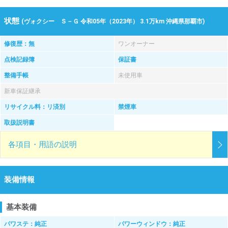
状態
(ヴォクシー Ｓ－Ｇ 令和05年（2023年） 3.1万km 沖縄県那覇市)
修復歴：無
ワンオーナー
点検記録簿
保証書
整備手帳
未使用車
新車保証継承
リサイクル料：リ済別
禁煙車
取扱説明書
各項目・用語の説明
装備情報
基本装備
パワステ：純正
パワーウィンドウ：純正