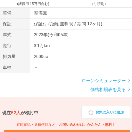
(諸費用 15万円含む)
（リ済別）
整備
整備無
保証
保証付
(距離 無制限 / 期間 12ヶ月)
年式
2023年(令和05年)
走行
3.1万km
排気量
2000cc
車検
－
ローンシミュレーター
価格相場表を見る
現在
52人
が検討中
お気に入りに追加
在庫確認・見積依頼など、
お問い合わせは、かんたん・無料！