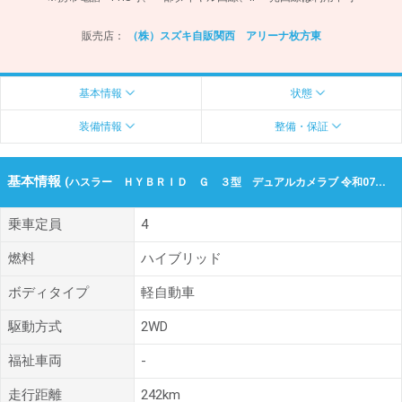
販売店：
（株）スズキ自販関西 アリーナ枚方東
基本情報
状態
装備情報
整備・保証
基本情報
(ハスラー ＨＹＢＲＩＤ Ｇ ３型 デュアルカメラブ 令和07年（2025年） 242km 大阪府枚方市)
乗車定員
4
燃料
ハイブリッド
ボディタイプ
軽自動車
駆動方式
2WD
福祉車両
-
走行距離
242km