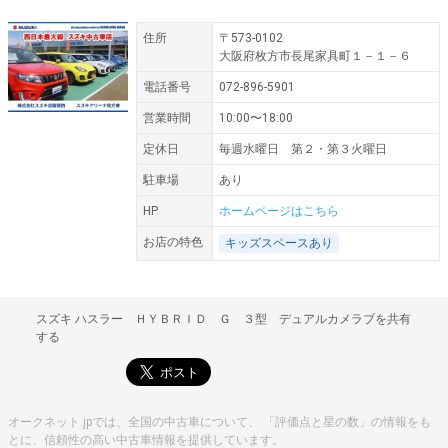
住所
〒573-0102
大阪府枚方市長尾家具町１－１－６
電話番号
072-896-5901
営業時間
10:00〜18:00
定休日
毎週水曜日 第２・第３火曜日
駐車場
あり
HP
ホームページはこちら
お店の特色
キッズスペースあり
スズキ ハスラー ＨＹＢＲＩＤ Ｇ ３型 デュアルカメラブを共有
する
オークネット.jpでは、全国の中古車について、 「評価点と星の数」の情報をも
とに、信頼性の高い中古車情報を提供しています。