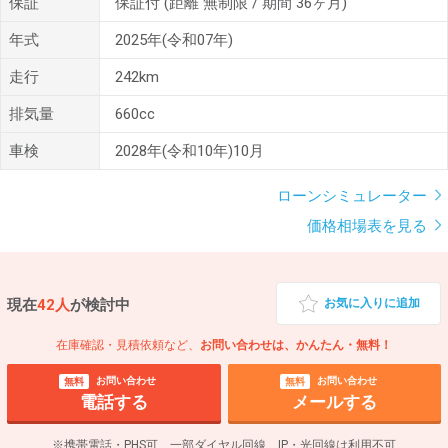
保証
保証付
(距離 無制限 / 期間 36ヶ月)
年式
2025年(令和07年)
走行
242km
排気量
660cc
車検
2028年(令和10年)10月
ローンシミュレーター
価格相場表を見る
現在
42人
が検討中
お気に入りに追加
在庫確認・見積依頼など、
お問い合わせは、かんたん・無料！
お問い合わせ
お問い合わせ
無料
無料
電話する
メールする
※携帯電話・PHS可、一部ダイヤル回線、IP・光回線は利用不可