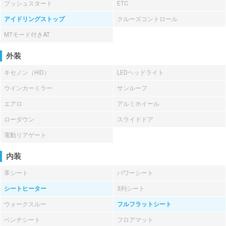
プッシュスタート
ETC
アイドリングストップ
クルーズコントロール
MTモード付きAT
外装
キセノン（HID）
LEDヘッドライト
ウインカーミラー
サンルーフ
エアロ
アルミホイール
ローダウン
スライドドア
電動リアゲート
内装
革シート
パワーシート
シートヒーター
3列シート
ウォークスルー
フルフラットシート
ベンチシート
フロアマット