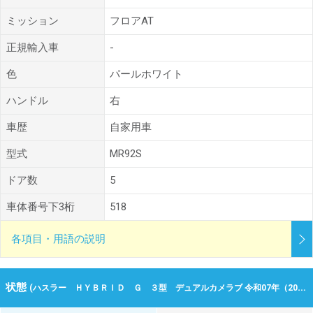
ミッション
フロアAT
正規輸入車
-
色
パールホワイト
ハンドル
右
車歴
自家用車
型式
MR92S
ドア数
5
車体番号下3桁
518
各項目・用語の説明
状態
(ハスラー ＨＹＢＲＩＤ Ｇ ３型 デュアルカメラブ 令和07年（2025年） 242km 大阪府枚方市)