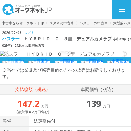
中古車ならオークネット.jp
スズキの中古車
ハスラーの中古車
大阪府ハス
2026/07/08
スズキ
ハスラー
ＨＹＢＲＩＤ Ｇ ３型 デュアルカメラブ
令和07年（2
025年） 242km 大阪府枚方市
1
/
20
※当社では業販及び転売目的の方への販売はお断りしておりま
す。
支払総額（税込）
車両価格（税込）
147.2
139
万円
万円
(諸費用 8.2万円含む)
整備
法定整備付