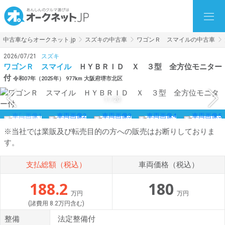
中古車ならオークネット.jp
スズキの中古車
ワゴンＲ スマイルの中古車
2026/07/21
スズキ
ワゴンＲ スマイル
ＨＹＢＲＩＤ Ｘ ３型 全方位モニター
付
令和07年（2025年） 977km 大阪府堺市北区
1
/
20
※当社では業販及び転売目的の方への販売はお断りしておりま
す。
支払総額（税込）
車両価格（税込）
188.2
180
万円
万円
(諸費用 8.2万円含む)
整備
法定整備付