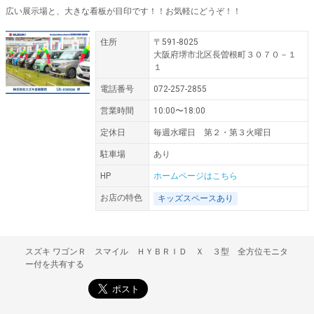
広い展示場と、大きな看板が目印です！！お気軽にどうぞ！！
住所
〒591-8025
大阪府堺市北区長曽根町３０７０－１
１
電話番号
072-257-2855
営業時間
10:00〜18:00
定休日
毎週水曜日 第２・第３火曜日
駐車場
あり
HP
ホームページはこちら
お店の特色
キッズスペースあり
スズキ ワゴンＲ スマイル ＨＹＢＲＩＤ Ｘ ３型 全方位モニタ
ー付を共有する