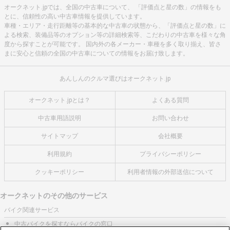
オークネット.jpでは、全国の中古車について、 「評価点と星の数」の情報をも
とに、信頼性の高い中古車情報を提供しています。
車種・エリア・走行距離等の基本的な中古車の状態から、「評価点と星の数」に
よる検索、装備品等のオプション等の詳細検索等、こだわりの中古車を様々な角
度から探すことが可能です。 国内外の各メーカー・車種を多く取り揃え、皆さ
まに安心と信頼の全国の中古車についての情報をお届け致します。
あんしんのクルマ選びはオークネット.jp
オークネット.jpとは？
よくある質問
中古車用語説明
お問い合わせ
サイトマップ
会社概要
利用規約
プライバシーポリシー
クッキーポリシー
利用者情報の外部送信について
オークネットのその他のサービス
バイク関連サービス
中古バイクを探すならバイクの窓口