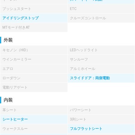
プッシュスタート
ETC
アイドリングストップ
クルーズコントロール
MTモード付きAT
外装
キセノン（HID）
LEDヘッドライト
ウインカーミラー
サンルーフ
エアロ
アルミホイール
ローダウン
スライドドア：両側電動
電動リアゲート
内装
革シート
パワーシート
シートヒーター
3列シート
ウォークスルー
フルフラットシート