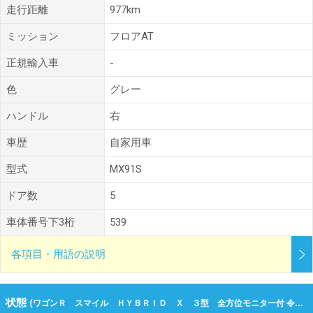
走行距離
977km
ミッション
フロアAT
正規輸入車
-
色
グレー
ハンドル
右
車歴
自家用車
型式
MX91S
ドア数
5
車体番号下3桁
539
各項目・用語の説明
状態
(ワゴンＲ スマイル ＨＹＢＲＩＤ Ｘ ３型 全方位モニター付 令和07年（2025年） 977km 大阪府堺市北区)