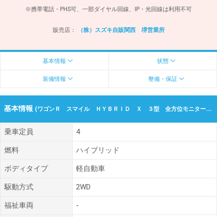
※携帯電話・PHS可、一部ダイヤル回線、IP・光回線は利用不可
販売店：
（株）スズキ自販関西 堺営業所
基本情報
状態
装備情報
整備・保証
基本情報
(ワゴンＲ スマイル ＨＹＢＲＩＤ Ｘ ３型 全方位モニター付 令和07年（2025年） 977km 大阪府堺市北区)
乗車定員
4
燃料
ハイブリッド
ボディタイプ
軽自動車
駆動方式
2WD
福祉車両
-