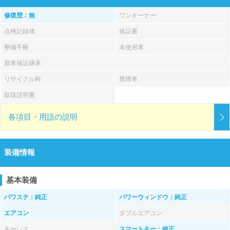
修復歴：無
ワンオーナー
点検記録簿
保証書
整備手帳
未使用車
新車保証継承
リサイクル料
禁煙車
取扱説明書
各項目・用語の説明
装備情報
基本装備
パワステ：純正
パワーウィンドウ：純正
エアコン
ダブルエアコン
キーレス
スマートキー：純正