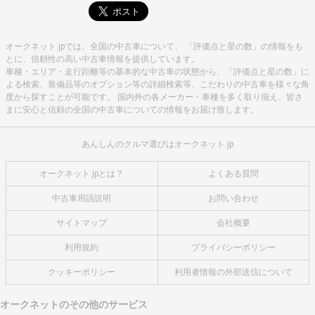
オークネット.jpでは、全国の中古車について、 「評価点と星の数」の情報をも
とに、信頼性の高い中古車情報を提供しています。
車種・エリア・走行距離等の基本的な中古車の状態から、「評価点と星の数」に
よる検索、装備品等のオプション等の詳細検索等、こだわりの中古車を様々な角
度から探すことが可能です。 国内外の各メーカー・車種を多く取り揃え、皆さ
まに安心と信頼の全国の中古車についての情報をお届け致します。
あんしんのクルマ選びはオークネット.jp
オークネット.jpとは？
よくある質問
中古車用語説明
お問い合わせ
サイトマップ
会社概要
利用規約
プライバシーポリシー
クッキーポリシー
利用者情報の外部送信について
オークネットのその他のサービス