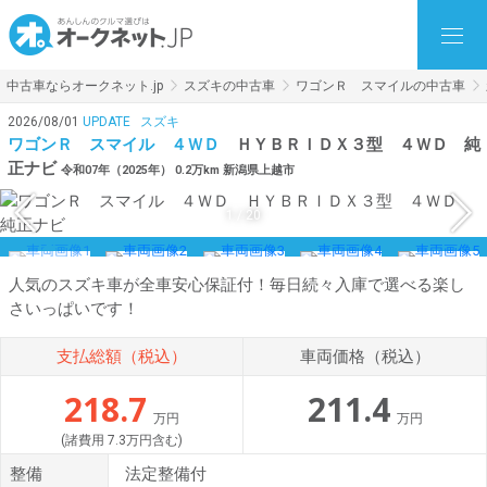
中古車ならオークネット.jp
スズキの中古車
ワゴンＲ スマイルの中古車
2026/08/01
UPDATE
スズキ
ワゴンＲ スマイル ４ＷＤ
ＨＹＢＲＩＤＸ３型 ４ＷＤ 純
正ナビ
令和07年（2025年） 0.2万km 新潟県上越市
1
/
20
人気のスズキ車が全車安心保証付！毎日続々入庫で選べる楽し
さいっぱいです！
支払総額（税込）
車両価格（税込）
218.7
211.4
万円
万円
(諸費用 7.3万円含む)
整備
法定整備付