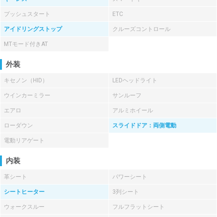
プッシュスタート
ETC
アイドリングストップ
クルーズコントロール
MTモード付きAT
外装
キセノン（HID）
LEDヘッドライト
ウインカーミラー
サンルーフ
エアロ
アルミホイール
ローダウン
スライドドア：両側電動
電動リアゲート
内装
革シート
パワーシート
シートヒーター
3列シート
ウォークスルー
フルフラットシート