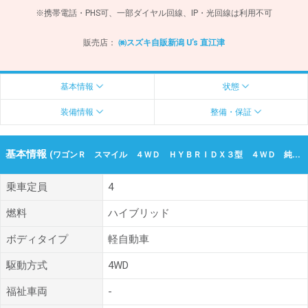
※携帯電話・PHS可、一部ダイヤル回線、IP・光回線は利用不可
販売店：
㈱スズキ自販新潟 U’s 直江津
基本情報
状態
装備情報
整備・保証
基本情報
(ワゴンＲ スマイル ４ＷＤ ＨＹＢＲＩＤＸ３型 ４ＷＤ 純正ナビ 令和07年（2025年） 0.2万km 新潟県上越市)
乗車定員
4
燃料
ハイブリッド
ボディタイプ
軽自動車
駆動方式
4WD
福祉車両
-