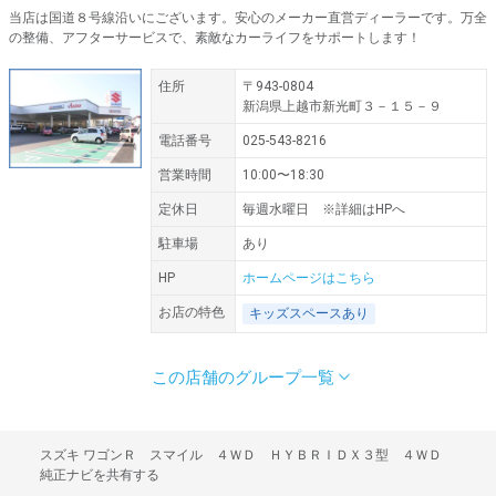
当店は国道８号線沿いにございます。安心のメーカー直営ディーラーです。万全
の整備、アフターサービスで、素敵なカーライフをサポートします！
住所
〒943-0804
新潟県上越市新光町３－１５－９
電話番号
025-543-8216
営業時間
10:00〜18:30
定休日
毎週水曜日 ※詳細はHPへ
駐車場
あり
HP
ホームページはこちら
お店の特色
キッズスペースあり
この店舗のグループ一覧
住所
営業時間
定休日
住所
営業時間
定休日
住所
営業時間
定休日
住所
営業時間
定休日
住所
営業時間
定休日
住所
営業時間
定休日
〒949-6405
新潟県南魚沼市塩沢７６０－５
10:00〜18:30
毎週水曜日
〒959-1232
新潟県燕市井土巻5-26
10:00〜18:30
毎週水曜日
〒940-2023
新潟県長岡市蓮潟１－１１－８
AM10:00〜PM6:30
毎週水曜日 ※詳細はHPへ
〒943-0165
新潟県上越市大字上島４７４－５
10：00 〜 18：30
毎週水曜日
〒950-0026
新潟県新潟市東区小金町１ー６－３４
１０：００〜１８：３０
水曜日
〒950-1242
新潟県新潟市南区中塩俵１３６４－１
10：00 〜 18：30
水曜日 （毎月第2・第3木曜日）
スズキ ワゴンＲ スマイル ４ＷＤ ＨＹＢＲＩＤＸ３型 ４ＷＤ
純正ナビを共有する