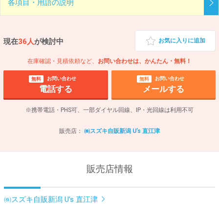
各項目・用語の説明
現在
36人
が検討中
お気に入りに追加
在庫確認・見積依頼など、
お問い合わせは、かんたん・無料！
お問い合わせ
お問い合わせ
無料
無料
電話する
メールする
※携帯電話・PHS可、一部ダイヤル回線、IP・光回線は利用不可
販売店：
㈱スズキ自販新潟 U’s 直江津
販売店情報
㈱スズキ自販新潟 U’s 直江津