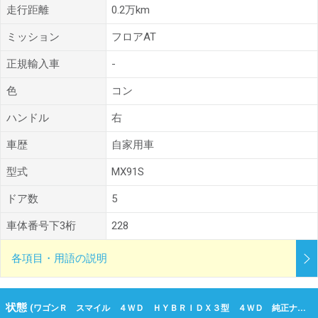
走行距離
0.2万km
ミッション
フロアAT
正規輸入車
-
色
コン
ハンドル
右
車歴
自家用車
型式
MX91S
ドア数
5
車体番号下3桁
228
各項目・用語の説明
状態
(ワゴンＲ スマイル ４ＷＤ ＨＹＢＲＩＤＸ３型 ４ＷＤ 純正ナビ 令和07年（2025年） 0.2万km 新潟県上越市)