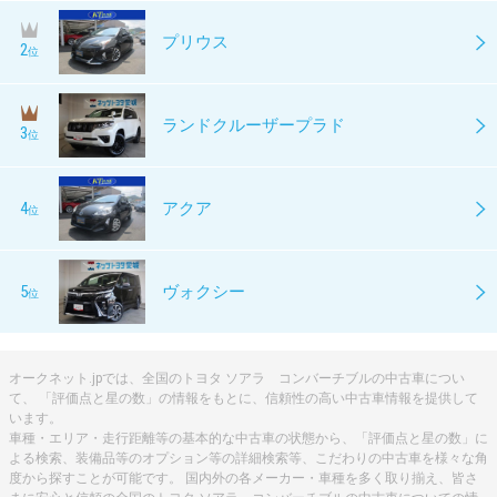
プリウス
2
位
ランドクルーザープラド
3
位
4
アクア
位
5
ヴォクシー
位
オークネット.jpでは、全国のトヨタ ソアラ コンバーチブルの中古車につい
て、 「評価点と星の数」の情報をもとに、信頼性の高い中古車情報を提供して
います。
車種・エリア・走行距離等の基本的な中古車の状態から、「評価点と星の数」に
よる検索、装備品等のオプション等の詳細検索等、こだわりの中古車を様々な角
度から探すことが可能です。 国内外の各メーカー・車種を多く取り揃え、皆さ