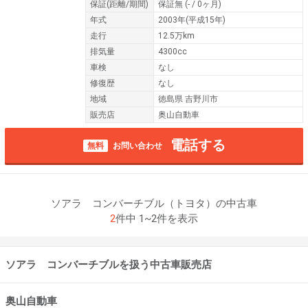
保証
(距離/期間)
保証無
(- / 0ヶ月)
年式
2003年(平成15年)
走行
12.5万km
排気量
4300cc
車検
なし
修復歴
なし
地域
徳島県 吉野川市
販売店
奥山自動車
電話する
無料
お問い合わせ
ソアラ コンバーチブル（トヨタ）の中古車
2
件中 1~2件を表示
ソアラ コンバーチブルを扱う中古車販売店
奥山自動車