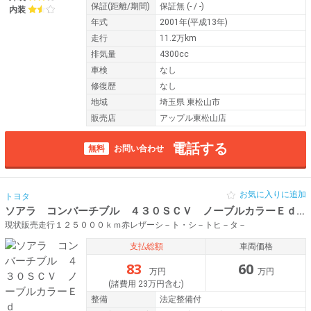
保証
(距離/期間)
保証無
(- / -)
内装
年式
2001年(平成13年)
走行
11.2万km
排気量
4300cc
車検
なし
修復歴
なし
地域
埼玉県 東松山市
販売店
アップル東松山店
電話する
無料
お問い合わせ
お気に入りに追加
トヨタ
ソアラ コンバーチブル ４３０ＳＣＶ ノーブルカラーＥｄ
平
現状販売走行１２５０００ｋｍ赤レザーシ－ト・シ－トヒ－タ－
支払総額
車両価格
83
60
万円
万円
(諸費用 23万円含む)
整備
法定整備付