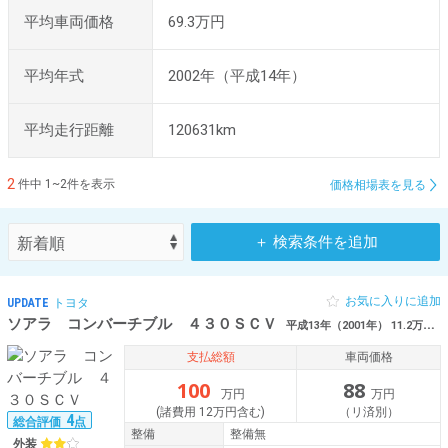
平均車両価格
69.3万円
平均年式
2002年（平成14年）
平均走行距離
120631km
2
件中 1~2件を表示
価格相場表を見る
＋ 検索条件を追加
お気に入りに追加
UPDATE
トヨタ
ソアラ コンバーチブル ４３０ＳＣＶ
平成13年（2001年） 11.2万km 埼玉県東松山市
支払総額
車両価格
100
88
万円
万円
(諸費用 12万円含む)
（リ済別）
4
総合評価
点
整備
整備無
外装