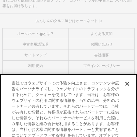
まに安心と信頼の全国のトヨタ ソアラ コンバーチブルの中古車についての情
報をお届け致します。
あんしんのクルマ選びはオークネット.jp
オークネット.jpとは？
よくある質問
中古車用語説明
お問い合わせ
サイトマップ
会社概要
利用規約
プライバシーポリシー
クッキーポリシー
利用者情報の外部送信について
当社ではウェブサイトでの体験を向上させ、コンテンツや広
告をパーソナライズし、ウェブサイトのトラフィックを分析
オークネットのその他のサービス
するために、クッキーを使用しています。当社は、お客様の
バイク関連サービス
ウェブサイトの利用に関する情報を、当社の広告、分析のパ
ートナーと共有しています。それらのパートナーでは、当社
中古バイクを探すならバイクの窓口
が共有した情報と、お客様が直接それらのパートナーに提供
レンタルバイクに乗るならモトオークレンタルバイク
した情報や、それらのパートナーのサービスを利用した際に
収集した情報と組み合わせ利用することがあります。お客様
ブランド関連サービス
は、当社がお客様に関する情報をパートナーと共有すること
ブランド品の買取はギャラリーレア
についてオプトアウトする権利を有しています。オプトアウ