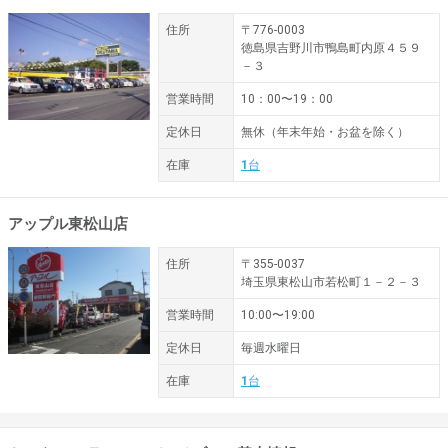
住所
〒776-0003
徳島県吉野川市鴨島町内原４５９
－３
営業時間
10：00〜19：00
定休日
無休（年末年始・お盆を除く）
在庫
1
台
アップル東松山店
住所
〒355-0037
埼玉県東松山市若松町１－２－３
営業時間
10:00〜19:00
定休日
毎週水曜日
在庫
1
台