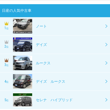
日産の人気中古車
ノート
1
位
デイズ
2
位
ルークス
3
位
4
デイズ ルークス
位
5
セレナ ハイブリッド
位