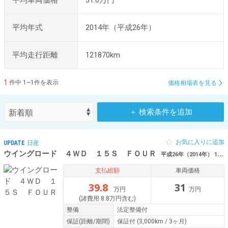
平均車両価格
31.0万円
平均年式
2014年（平成26年）
平均走行距離
121870km
1
件中 1~1件を表示
価格相場表を見る
＋ 検索条件を追加
お気に入りに追加
UPDATE
日産
ウイングロード ４ＷＤ １５Ｓ ＦＯＵＲ
平成26年（2014年） 12.2万km 新潟県糸魚川市
支払総額
車両価格
39.8
31
万円
万円
(諸費用 8.8万円含む)
整備
法定整備付
保証
(距離/期間)
保証付
(3,000km / 3ヶ月)