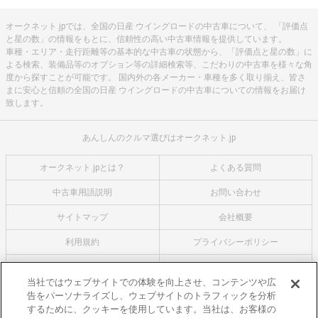
オークネット.jpでは、全国の日産 ウイングロードの中古車について、 「評価点
と星の数」の情報をもとに、信頼性の高い中古車情報を提供しています。
車種・エリア・走行距離等の基本的な中古車の状態から、「評価点と星の数」に
よる検索、装備品等のオプション等の詳細検索等、こだわりの中古車を様々な角
度から探すことが可能です。 国内外の各メーカー・車種を多く取り揃え、皆さ
まに安心と信頼の全国の日産 ウイングロードの中古車についての情報をお届け
致します。
あんしんのクルマ選びはオークネット.jp
オークネット.jpとは？
よくある質問
中古車用語説明
お問い合わせ
サイトマップ
会社概要
利用規約
プライバシーポリシー
クッキーポリシー
利用者情報の外部送信について
当社ではウェブサイトでの体験を向上させ、コンテンツや広
告をパーソナライズし、ウェブサイトのトラフィックを分析
オークネットのその他のサービス
するために、クッキーを使用しています。当社は、お客様の