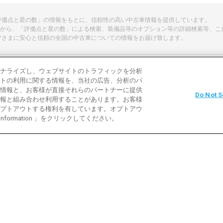
「評価点と星の数」の情報をもとに、信頼性の高い中古車情報を提供しています。
から、「評価点と星の数」による検索、装備品等のオプション等の詳細検索等、こ
皆さまに安心と信頼の全国の中古車についての情報をお届け致します。
ナライズし、ウェブサイトのトラフィックを分析
トの利用に関する情報を、当社の広告、分析のパ
よくある質問
中古車用語説明
お問い合わ
情報と、お客様が直接それらのパートナーに提供
Do Not S
報と組み合わせ利用することがあります。お客様
利用規約
プライバシーポリシー
クッキーポリ
プトアウトする権利を有しています。オプトアウ
 Information 」をクリックしてください。
バイク
社オークネット
© 2007‐ AUCNET INC.