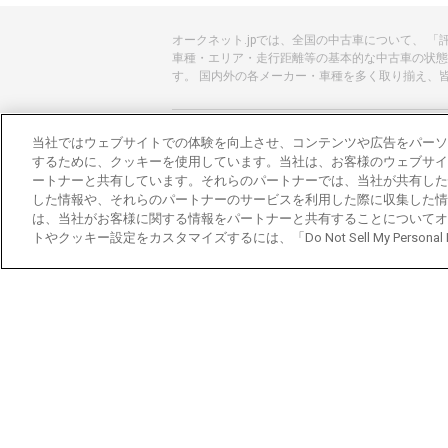
オークネット.jpでは、全国の中古車について、 
車種・エリア・走行距離等の基本的な中古車の状態
す。 国内外の各メーカー・車種を多く取り揃え、
あんしんのクルマ選びはオークネット.jp
当社ではウェブサイトでの体験を向上させ、コンテンツや広告をパーソ
するために、クッキーを使用しています。当社は、お客様のウェブサイ
オークネット.jpとは？
ートナーと共有しています。それらのパートナーでは、当社が共有した
した情報や、それらのパートナーのサービスを利用した際に収集した情
会社概要
は、当社がお客様に関する情報をパートナーと共有することについてオ
トやクッキー設定をカスタマイズするには、「Do Not Sell My Personal
オークネットのその他のサービス
バイク関連サービス
中古バイクを探すならバイクの窓口
レンタルバイクに乗るならモトオークレンタル
ブランド関連サービス
ブランド品の買取はギャラリーレア
東京都公安委員会許可 第301001105434号
株式会