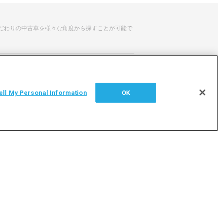
だわりの中古車を様々な角度から探すことが可能で
せ
サイトマップ
ell My Personal Information
OK
シー
利用者情報の外部送信について
加盟店専用ページはこちら