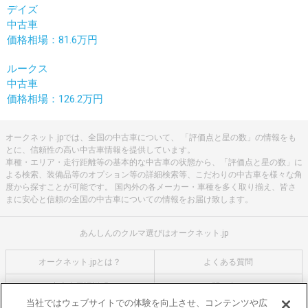
デイズ
中古車
価格相場：81.6万円
ルークス
中古車
価格相場：126.2万円
オークネット.jpでは、全国の中古車について、 「評価点と星の数」の情報をも
とに、信頼性の高い中古車情報を提供しています。
車種・エリア・走行距離等の基本的な中古車の状態から、「評価点と星の数」に
よる検索、装備品等のオプション等の詳細検索等、こだわりの中古車を様々な角
度から探すことが可能です。 国内外の各メーカー・車種を多く取り揃え、皆さ
まに安心と信頼の全国の中古車についての情報をお届け致します。
あんしんのクルマ選びはオークネット.jp
オークネット.jpとは？
よくある質問
中古車用語説明
お問い合わせ
当社ではウェブサイトでの体験を向上させ、コンテンツや広