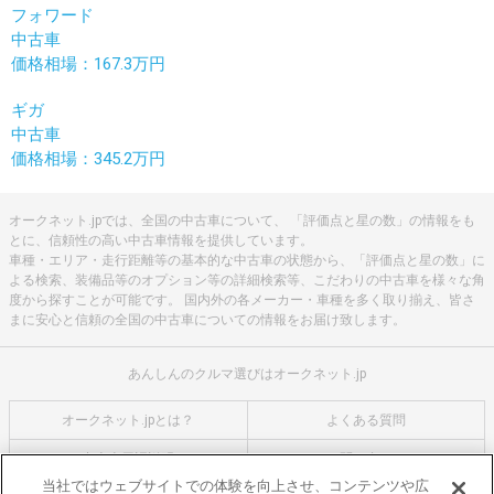
フォワード
中古車
価格相場：167.3万円
ギガ
中古車
価格相場：345.2万円
オークネット.jpでは、全国の中古車について、 「評価点と星の数」の情報をも
とに、信頼性の高い中古車情報を提供しています。
車種・エリア・走行距離等の基本的な中古車の状態から、「評価点と星の数」に
よる検索、装備品等のオプション等の詳細検索等、こだわりの中古車を様々な角
度から探すことが可能です。 国内外の各メーカー・車種を多く取り揃え、皆さ
まに安心と信頼の全国の中古車についての情報をお届け致します。
あんしんのクルマ選びはオークネット.jp
オークネット.jpとは？
よくある質問
中古車用語説明
お問い合わせ
当社ではウェブサイトでの体験を向上させ、コンテンツや広