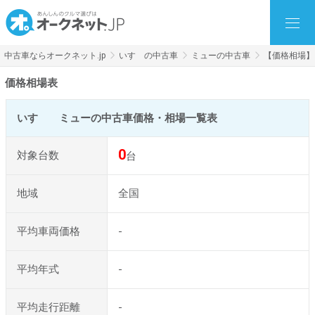
中古車ならオークネット.jp
いすゞの中古車
ミューの中古車
【価格相場】
価格相場表
いすゞ ミューの中古車価格・相場一覧表
0
対象台数
台
地域
全国
平均車両価格
-
平均年式
-
平均走行距離
-