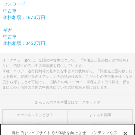
フォワード
中古車
価格相場：167.3万円
ギガ
中古車
価格相場：345.2万円
オークネット.jpでは、全国の中古車について、 「評価点と星の数」の情報をも
とに、信頼性の高い中古車情報を提供しています。
車種・エリア・走行距離等の基本的な中古車の状態から、「評価点と星の数」に
よる検索、装備品等のオプション等の詳細検索等、こだわりの中古車を様々な角
度から探すことが可能です。 国内外の各メーカー・車種を多く取り揃え、皆さ
まに安心と信頼の全国の中古車についての情報をお届け致します。
あんしんのクルマ選びはオークネット.jp
オークネット.jpとは？
よくある質問
中古車用語説明
お問い合わせ
当社ではウェブサイトでの体験を向上させ、コンテンツや広