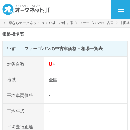
中古車ならオークネット.jp
いすゞの中古車
ファーゴバンの中古車
【価格
価格相場表
いすゞ ファーゴバンの中古車価格・相場一覧表
0
対象台数
台
地域
全国
平均車両価格
-
平均年式
-
平均走行距離
-