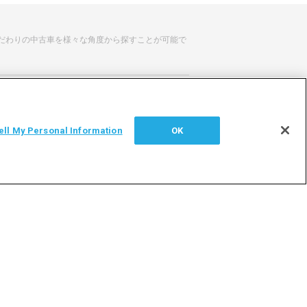
だわりの中古車を様々な角度から探すことが可能で
せ
サイトマップ
ell My Personal Information
OK
シー
利用者情報の外部送信について
加盟店専用ページはこちら