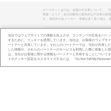
オークネット.jpでは、全国の中古車について、 
車種・エリア・走行距離等の基本的な中古車の状態
す。 国内外の各メーカー・車種を多く取り揃え、
あんしんのクルマ選びはオークネット.jp
当社ではウェブサイトでの体験を向上させ、コンテンツや広告をパーソ
するために、クッキーを使用しています。当社は、お客様のウェブサイ
オークネット.jpとは？
ートナーと共有しています。それらのパートナーでは、当社が共有した
した情報や、それらのパートナーのサービスを利用した際に収集した情
会社概要
は、当社がお客様に関する情報をパートナーと共有することについてオ
トやクッキー設定をカスタマイズするには、「Do Not Sell My Personal
オークネットのその他のサービス
バイク関連サービス
中古バイクを探すならバイクの窓口
レンタルバイクに乗るならモトオークレンタル
ブランド関連サービス
ブランド品の買取はギャラリーレア
東京都公安委員会許可 第301001105434号
株式会