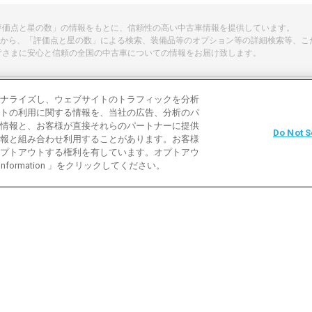
「評価点と星の数」の情報をもとに、信頼性の高い中古車情報を提供しています。
から、「評価点と星の数」による検索、装備品等のオプション等の詳細検索等、こ
皆さまに安心と信頼の全国の中古車についての情報をお届け致します。
ナライズし、ウェブサイトのトラフィックを分析
トの利用に関する情報を、当社の広告、分析のパ
よくある質問
中古車用語説明
お問い合わ
情報と、お客様が直接それらのパートナーに提供
Do Not S
報と組み合わせ利用することがあります。お客様
利用規約
プライバシーポリシー
クッキーポリ
プトアウトする権利を有しています。オプトアウ
 Information 」をクリックしてください。
バイク
社オークネット
© 2007‐ AUCNET INC.