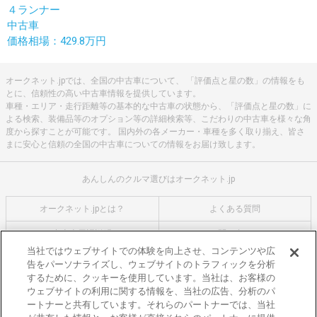
４ランナー
中古車
価格相場：429.8万円
オークネット.jpでは、全国の中古車について、 「評価点と星の数」の情報をも
とに、信頼性の高い中古車情報を提供しています。
車種・エリア・走行距離等の基本的な中古車の状態から、「評価点と星の数」に
よる検索、装備品等のオプション等の詳細検索等、こだわりの中古車を様々な角
度から探すことが可能です。 国内外の各メーカー・車種を多く取り揃え、皆さ
まに安心と信頼の全国の中古車についての情報をお届け致します。
あんしんのクルマ選びはオークネット.jp
オークネット.jpとは？
よくある質問
中古車用語説明
お問い合わせ
当社ではウェブサイトでの体験を向上させ、コンテンツや広
サイトマップ
会社概要
告をパーソナライズし、ウェブサイトのトラフィックを分析
するために、クッキーを使用しています。当社は、お客様の
利用規約
プライバシーポリシー
ウェブサイトの利用に関する情報を、当社の広告、分析のパ
ートナーと共有しています。それらのパートナーでは、当社
クッキーポリシー
利用者情報の外部送信について