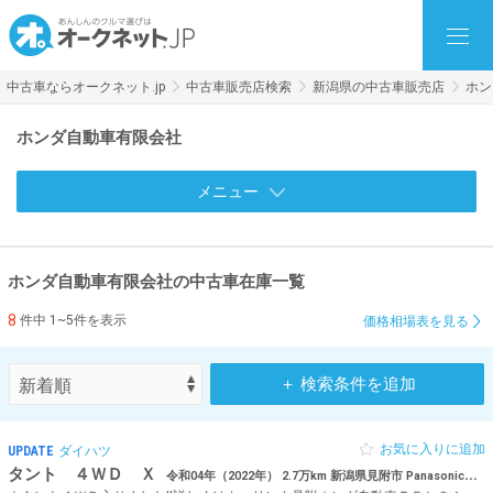
中古車ならオークネット.jp
中古車販売店検索
新潟県の中古車販売店
ホン
ホンダ自動車有限会社
メニュー
ホンダ自動車有限会社の中古車在庫一覧
8
件中 1~5件を表示
価格相場表を見る
＋ 検索条件を追加
お気に入りに追加
UPDATE
ダイハツ
タント ４ＷＤ Ｘ
令和04年（2022年） 2.7万km 新潟県見附市 Panasonicナビ フルセグTV Bluetooth