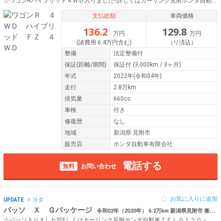
☆ワゴンRハイブリッド４ＷＤ入りました!!詳しくはカーリンク見附ホンダ自動車ＴＥＬ０１２０－５５３０１９まで♪
支払総額
車両価格
136.2
129.8
万円
万円
(諸費用 6.4万円含む)
（リ済込）
整備
法定整備付
保証
(距離/期間)
保証付
(3,000km / 3ヶ月)
年式
2022年(令和04年)
走行
2.8万km
排気量
660cc
車検
付き
修復歴
なし
地域
新潟県 見附市
販売店
ホンダ自動車有限会社
電話する
無料
お問い合わせ
お気に入りに追加
UPDATE
トヨタ
パッソ Ｘ Ｇパッケージ
令和02年（2020年） 6.2万km 新潟県見附市 衝突軽減ブレーキ 横滑り抑制システム
☆パッソ入りました!!詳しくはカーリンク見附ホンダ自動車ＴＥＬ０１２０－５５３０１９まで♪