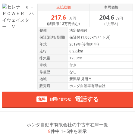
支払総額
車両価格
217.6
204.6
万円
万円
(諸費用 13万円含む)
（リ済込）
整備
法定整備付
保証
(距離/期間)
保証付
(1,000km / 1ヶ月)
年式
2019年(令和01年)
走行
6.2万km
排気量
1200cc
車検
付き
修復歴
なし
地域
新潟県 見附市
販売店
ホンダ自動車有限会社
電話する
無料
お問い合わせ
ホンダ自動車有限会社の中古車在庫一覧
8
件中 1~5件を表示