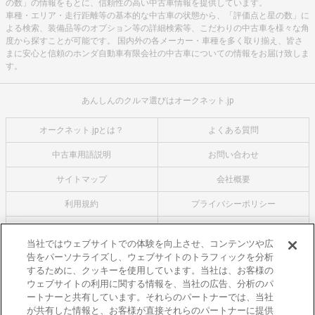
の数」の情報をもとに、信頼性の高い中古車情報を提供しています。
車種・エリア・走行距離等の基本的な中古車の状態から、「評価点と星の数」に
よる検索、装備品等のオプション等の詳細検索等、こだわりの中古車を様々な角
度から探すことが可能です。 国内外の各メーカー・車種を多く取り揃え、皆さ
まに安心と信頼のホンダ自動車有限会社の中古車についての情報をお届け致しま
す。
あんしんのクルマ選びはオークネット.jp
オークネット.jpとは？
よくある質問
中古車用語説明
お問い合わせ
サイトマップ
会社概要
利用規約
プライバシーポリシー
クッキーポリシー
利用者情報の外部送信について
当社ではウェブサイトでの体験を向上させ、コンテンツや広
告をパーソナライズし、ウェブサイトのトラフィックを分析
オークネットのその他のサービス
するために、クッキーを使用しています。当社は、お客様の
バイク関連サービス
ウェブサイトの利用に関する情報を、当社の広告、分析のパ
ートナーと共有しています。それらのパートナーでは、当社
中古バイクを探すならバイクの窓口
が共有した情報と、お客様が直接それらのパートナーに提供