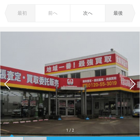
最初
前へ
次へ
最後
1
/
2