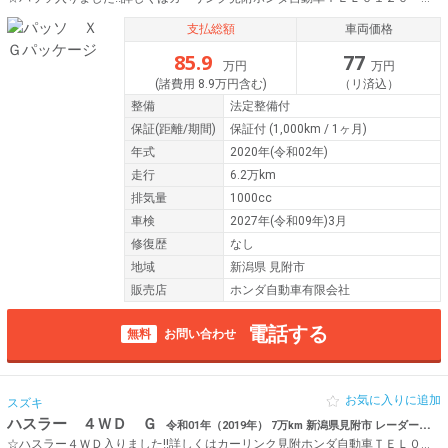
支払総額
車両価格
85.9
77
万円
万円
(諸費用 8.9万円含む)
（リ済込）
整備
法定整備付
保証
(距離/期間)
保証付
(1,000km / 1ヶ月)
年式
2020年(令和02年)
走行
6.2万km
排気量
1000cc
車検
2027年(令和09年)3月
修復歴
なし
地域
新潟県 見附市
販売店
ホンダ自動車有限会社
電話する
無料
お問い合わせ
お気に入りに追加
スズキ
ハスラー ４ＷＤ Ｇ
令和01年（2019年） 7万km 新潟県見附市 レーダーブレーキサポート
☆ハスラー４ＷＤ入りました!!詳しくはカーリンク見附ホンダ自動車ＴＥＬ０１２０－５５３０１９まで♪