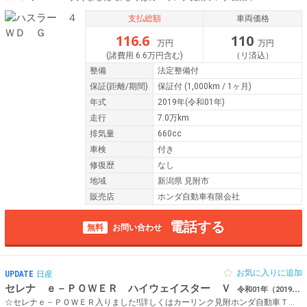
支払総額
車両価格
116.6
110
万円
万円
(諸費用 6.6万円含む)
（リ済込）
整備
法定整備付
保証
(距離/期間)
保証付
(1,000km / 1ヶ月)
年式
2019年(令和01年)
走行
7.0万km
排気量
660cc
車検
付き
修復歴
なし
地域
新潟県 見附市
販売店
ホンダ自動車有限会社
電話する
無料
お問い合わせ
お気に入りに追加
UPDATE
日産
セレナ ｅ－ＰＯＷＥＲ ハイウェイスター Ｖ
令和01年（2019年） 6.2万km 新潟県見附市 純正ナビ フルセグTV
☆セレナｅ－ＰＯＷＥＲ入りました!!詳しくはカーリンク見附ホンダ自動車ＴＥＬ０１２０－５５３０１９まで♪