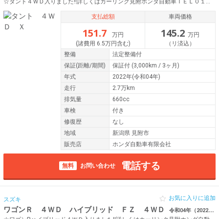
☆タント４ＷＤ入りました!!詳しくはカーリンク見附ホンダ自動車ＴＥＬ０１２０－５５３０１９まで♪
支払総額
車両価格
151.7
145.2
万円
万円
(諸費用 6.5万円含む)
（リ済込）
整備
法定整備付
保証
(距離/期間)
保証付
(3,000km / 3ヶ月)
年式
2022年(令和04年)
走行
2.7万km
排気量
660cc
車検
付き
修復歴
なし
地域
新潟県 見附市
販売店
ホンダ自動車有限会社
電話する
無料
お問い合わせ
お気に入りに追加
スズキ
ワゴンＲ ４ＷＤ ハイブリッド ＦＺ ４ＷＤ
令和04年（2022年） 2.8万km 新潟県見附市 Panasonicナビ フルセグTV Bluetooth