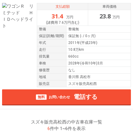
支払総額
車両価格
31.4
23.8
万円
万円
(諸費用 7.6万円含む)
整備
整備無
保証
(距離/期間)
保証無
(- / 0ヶ月)
年式
2011年(平成23年)
走行
10.8万km
排気量
660cc
車検
2028年(令和10年)3月
修復歴
なし
地域
香川県 高松市
販売店
スズキ販売高松西
電話する
無料
お問い合わせ
スズキ販売高松西の中古車在庫一覧
6
件中 1~6件を表示