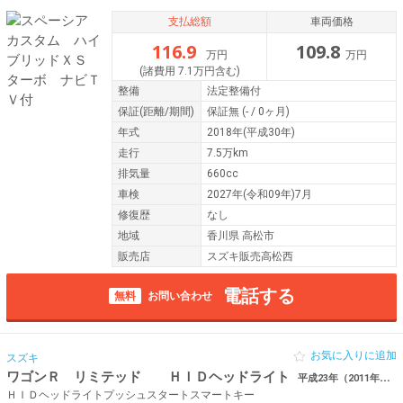
支払総額
車両価格
116.9
109.8
万円
万円
(諸費用 7.1万円含む)
整備
法定整備付
保証
(距離/期間)
保証無
(- / 0ヶ月)
年式
2018年(平成30年)
走行
7.5万km
排気量
660cc
車検
2027年(令和09年)7月
修復歴
なし
地域
香川県 高松市
販売店
スズキ販売高松西
電話する
無料
お問い合わせ
お気に入りに追加
スズキ
ワゴンＲ リミテッド ＨＩＤヘッドライト
平成23年（2011年） 10.8万km 香川県高松市
ＨＩＤヘッドライトプッシュスタートスマートキー