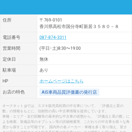
住所
〒769-0101
香川県高松市国分寺町新居３５８０－８
電話番号
087-874-3311
営業時間
(平日･土)8:30〜19:00
定休日
無休
駐車場
あり
HP
ホームページはこちら
お店の特色
AIS車両品質評価書の発行店
オークネット.jpでは、スズキ販売高松西の中古車について、 「評価点と星の
数」の情報をもとに、信頼性の高い中古車情報を提供しています。
車種・エリア・走行距離等の基本的な中古車の状態から、「評価点と星の数」に
よる検索、装備品等のオプション等の詳細検索等、こだわりの中古車を様々な角
度から探すことが可能です。 国内外の各メーカー・車種を多く取り揃え、皆さ