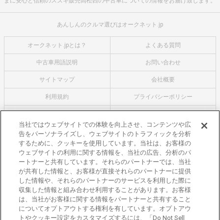
まに安心と信頼のスズキ販売高松西の中古車についての情報をお届け致します。
あんしんのクルマ選びはオークネット.jp
オークネット.jpとは？
よくある質問
中古車用語説明
お問い合わせ
サイトマップ
会社概要
利用規約
プライバシーポリシー
クッキーポリシー
利用者情報の外部送信について
当社ではウェブサイトでの体験を向上させ、コンテンツや広
告をパーソナライズし、ウェブサイトのトラフィックを分析
オークネットのその他のサービス
するために、クッキーを使用しています。当社は、お客様の
バイク関連サービス
ウェブサイトの利用に関する情報を、当社の広告、分析のパ
ートナーと共有しています。それらのパートナーでは、当社
中古バイクを探すならバイクの窓口
が共有した情報と、お客様が直接それらのパートナーに提供
レンタルバイクに乗るならモトオークレンタルバイク
した情報や、それらのパートナーのサービスを利用した際に
収集した情報と組み合わせ利用することがあります。お客様
ブランド関連サービス
は、当社がお客様に関する情報をパートナーと共有すること
ブランド品の買取はギャラリーレア
についてオプトアウトする権利を有しています。オプトアウ
トやクッキー設定をカスタマイズするには、「Do Not Sell