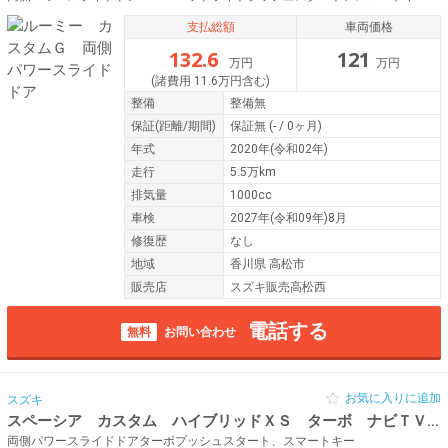
支払総額
車両価格
132.6
121
万円
万円
(諸費用 11.6万円含む)
整備
整備無
保証
(距離/期間)
保証無
(- / 0ヶ月)
年式
2020年(令和02年)
走行
5.5万km
排気量
1000cc
車検
2027年(令和09年)8月
修復歴
なし
地域
香川県 高松市
販売店
スズキ販売高松西
電話する
無料
お問い合わせ
お気に入りに追加
スズキ
スペーシア カスタム ハイブリッドＸＳ ターボ ナビＴＶ付
両側パワースライドドアターボプッシュスタート、スマートキー