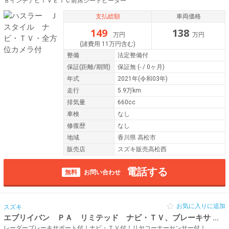
８インチナビＴＶＥＴＣ前席シートヒーター
支払総額
車両価格
149
138
万円
万円
(諸費用 11万円含む)
整備
法定整備付
保証
(距離/期間)
保証無
(- / 0ヶ月)
年式
2021年(令和03年)
走行
5.9万km
排気量
660cc
車検
なし
修復歴
なし
地域
香川県 高松市
販売店
スズキ販売高松西
電話する
無料
お問い合わせ
お気に入りに追加
スズキ
エブリイバン ＰＡ リミテッド ナビ・ＴＶ、ブレーキサ
令和0
レーダーブレーキサポート付！ナビ・ＴＶ付！リヤコーナーセンサー付！