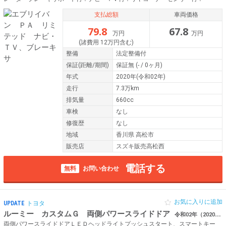
支払総額
車両価格
79.8
67.8
万円
万円
(諸費用 12万円含む)
整備
法定整備付
保証
(距離/期間)
保証無
(- / 0ヶ月)
年式
2020年(令和02年)
走行
7.3万km
排気量
660cc
車検
なし
修復歴
なし
地域
香川県 高松市
販売店
スズキ販売高松西
電話する
無料
お問い合わせ
お気に入りに追加
UPDATE
トヨタ
ルーミー カスタムＧ 両側パワースライドドア
令和02年（2020年） 5.5万km 香川県高松市
両側パワースライドドアＬＥＤヘッドライトプッシュスタート、スマートキー