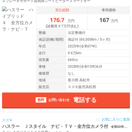
Ｄブレーキサポート前両席シートヒータースマートキー
支払総額
車両価格
176.7
167
万円
万円
(諸費用 9.7万円含む)
整備
法定整備付
保証
(距離/期間)
保証付
(60,000km / 0ヶ月)
年式
2025年(令和07年)
走行
0.6万km
排気量
660cc
車検
2028年(令和10年)6月
修復歴
なし
地域
香川県 高松市
販売店
スズキ販売高松西
電話する
無料
お問い合わせ
お気に入りに追加
スズキ
ハスラー Ｊスタイル ナビ・ＴＶ・全方位カメラ付
令和03年（2021年） 5.9万km 香川県高松市