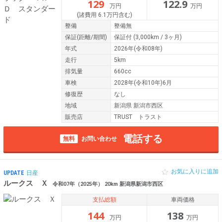
129
122.9
万円
万円
(諸費用 6.1万円含む)
整備
整備無
保証
(距離/期間)
保証付
(3,000km / 3ヶ月)
年式
2026年(令和08年)
走行
5km
排気量
660cc
車検
2028年(令和10年)6月
修復歴
なし
地域
新潟県 新潟市西区
販売店
TRUST トラスト
電話する
無料
お問い合わせ
お気に入りに追加
UPDATE
日産
ルークス Ｘ
令和07年（2025年） 20km 新潟県新潟市西区
支払総額
車両価格
144
138
万円
万円