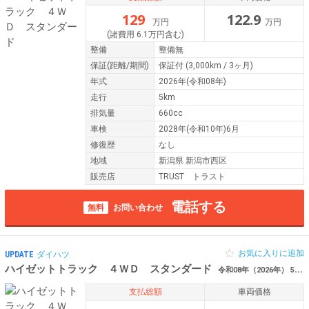
129
122.9
万円
万円
(諸費用 6.1万円含む)
整備
整備無
保証
(距離/期間)
保証付
(3,000km / 3ヶ月)
年式
2026年(令和08年)
走行
5km
排気量
660cc
車検
2028年(令和10年)6月
修復歴
なし
地域
新潟県 新潟市西区
販売店
TRUST トラスト
電話する
無料
お問い合わせ
お気に入りに追加
UPDATE
ダイハツ
ハイゼットトラック ４ＷＤ スタンダード
令和08年（2026年） 5km 新潟県新潟市西区
支払総額
車両価格