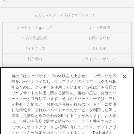
す。
あんしんのクルマ選びはオークネット.jp
オークネット.jpとは？
よくある質問
中古車用語説明
お問い合わせ
サイトマップ
会社概要
利用規約
プライバシーポリシー
クッキーポリシー
利用者情報の外部送信について
当社ではウェブサイトでの体験を向上させ、コンテンツや広
告をパーソナライズし、ウェブサイトのトラフィックを分析
オークネットのその他のサービス
するために、クッキーを使用しています。当社は、お客様の
バイク関連サービス
ウェブサイトの利用に関する情報を、当社の広告、分析のパ
ートナーと共有しています。それらのパートナーでは、当社
中古バイクを探すならバイクの窓口
が共有した情報と、お客様が直接それらのパートナーに提供
レンタルバイクに乗るならモトオークレンタルバイク
した情報や、それらのパートナーのサービスを利用した際に
収集した情報と組み合わせ利用することがあります。お客様
ブランド関連サービス
は、当社がお客様に関する情報をパートナーと共有すること
ブランド品の買取はギャラリーレア
についてオプトアウトする権利を有しています。オプトアウ
トやクッキー設定をカスタマイズするには、「Do Not Sell