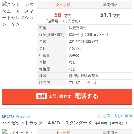
支払総額
車両価格
58
51.1
万円
万円
(諸費用 6.9万円含む)
整備
法定整備付
保証
(距離/期間)
保証付
(3,000km / 3ヶ月)
年式
2014年(平成26年)
走行
7.6万km
排気量
660cc
車検
なし
修復歴
なし
地域
新潟県 新潟市西区
販売店
TRUST トラスト
電話する
無料
お問い合わせ
お気に入りに追加
UPDATE
ダイハツ
ハイゼットトラック ４ＷＤ スタンダード
令和08年（2026年） 5km 新潟県新潟市西区
支払総額
車両価格