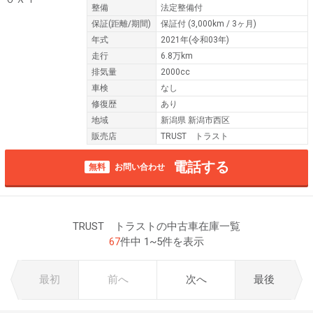
整備
法定整備付
保証
(距離/期間)
保証付
(3,000km / 3ヶ月)
年式
2021年(令和03年)
走行
6.8万km
排気量
2000cc
車検
なし
修復歴
あり
地域
新潟県 新潟市西区
販売店
TRUST トラスト
電話する
無料
お問い合わせ
TRUST トラストの中古車在庫一覧
67
件中 1~5件を表示
最初
前へ
次へ
最後