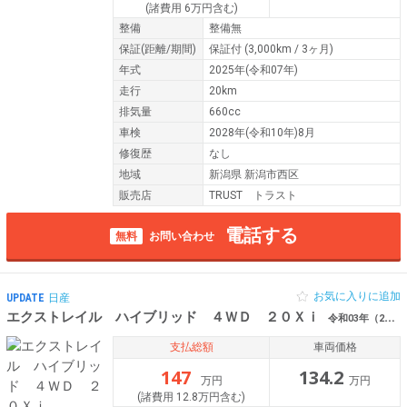
(諸費用 6万円含む)
整備
整備無
保証
(距離/期間)
保証付
(3,000km / 3ヶ月)
年式
2025年(令和07年)
走行
20km
排気量
660cc
車検
2028年(令和10年)8月
修復歴
なし
地域
新潟県 新潟市西区
販売店
TRUST トラスト
電話する
無料
お問い合わせ
お気に入りに追加
UPDATE
日産
エクストレイル ハイブリッド ４ＷＤ ２０Ｘｉ
令和03年（2021年） 6.8万km 新潟県新潟市西区
支払総額
車両価格
147
134.2
万円
万円
(諸費用 12.8万円含む)