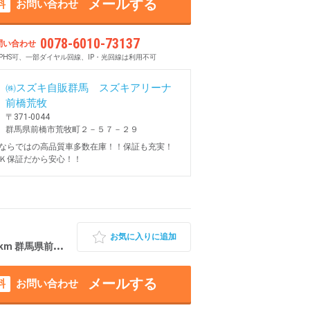
メールする
料
お問い合わせ
0078-6010-73137
問い合わせ
PHS可、一部ダイヤル回線、IP・光回線は利用不可
㈱スズキ自販群馬 スズキアリーナ
前橋荒牧
〒371-0044
群馬県前橋市荒牧町２－５７－２９
ならではの高品質車多数在庫！！保証も充実！
Ｋ保証だから安心！！
お気に入りに追加
km 群馬県前橋市
メールする
料
お問い合わせ