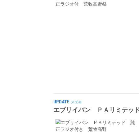
UPDATE
スズキ
エブリイバン ＰＡリミテッ