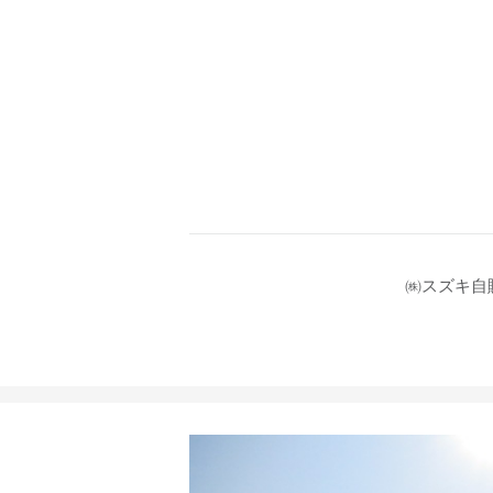
㈱スズキ自