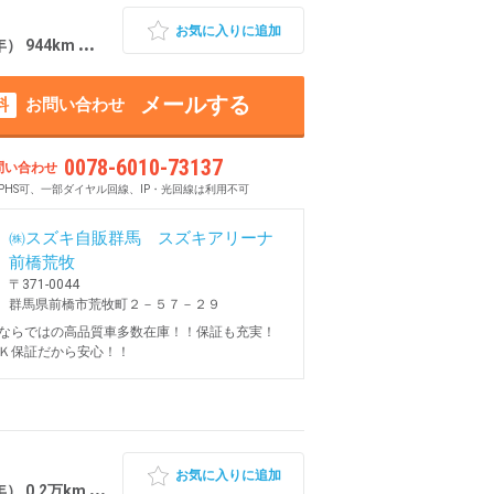
お気に入りに追加
4km 群馬県前橋市
メールする
料
お問い合わせ
0078-6010-73137
問い合わせ
PHS可、一部ダイヤル回線、IP・光回線は利用不可
㈱スズキ自販群馬 スズキアリーナ
前橋荒牧
〒371-0044
群馬県前橋市荒牧町２－５７－２９
ならではの高品質車多数在庫！！保証も充実！
Ｋ保証だから安心！！
お気に入りに追加
2万km 群馬県前橋市