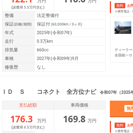
万円
万円
無料
お
(諸費用 5.5万円含む)
※携帯電話・
整備
法定整備付
保証
保証付
(距離/期間)
(60,000km / 0ヶ月)
年式
2025年(令和07年)
走行
0.3万km
排気量
660cc
ディーラー
全国統一Ｏ
車検
2027年(令和09年)9月
修復歴
なし
ＲＩＤ Ｓ コネクト 全方位ナビ
令和07年（2025年） 0.
支払総額
車両価格
無
176.3
169.8
万円
万円
無料
お
(諸費用 6.5万円含む)
※携帯電話・