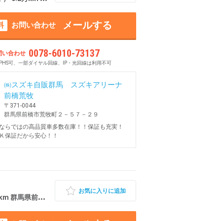
メールする
料
お問い合わせ
0078-6010-73137
問い合わせ
PHS可、一部ダイヤル回線、IP・光回線は利用不可
㈱スズキ自販群馬 スズキアリーナ
前橋荒牧
〒371-0044
群馬県前橋市荒牧町２－５７－２９
ならではの高品質車多数在庫！！保証も充実！
Ｋ保証だから安心！！
お気に入りに追加
km 群馬県前橋市