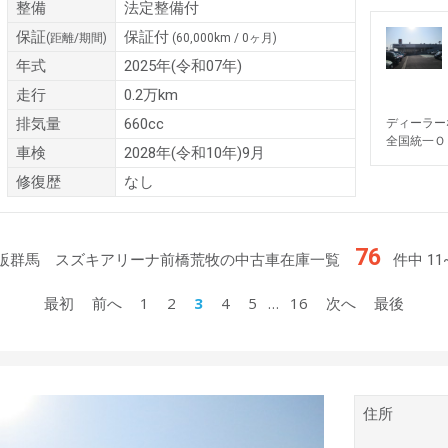
整備
法定整備付
保証
保証付
(距離/期間)
(60,000km / 0ヶ月)
年式
2025年(令和07年)
走行
0.2万km
排気量
660cc
ディーラー
全国統一Ｏ
車検
2028年(令和10年)9月
修復歴
なし
76
販群馬 スズキアリーナ前橋荒牧の中古車在庫一覧
件中 1
1
2
3
4
5
…
16
最初
前へ
次へ
最後
住所