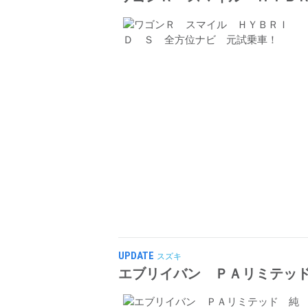
UPDATE
スズキ
エブリイバン ＰＡリミテッ