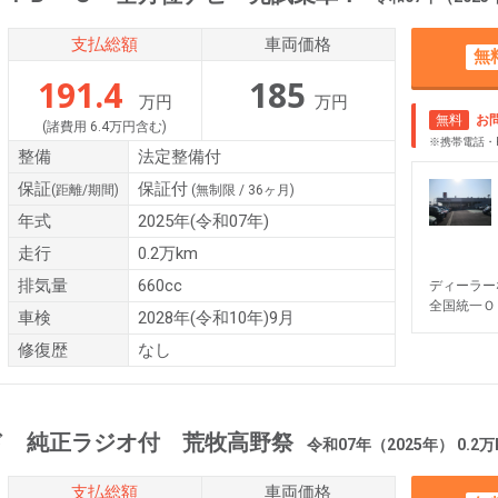
支払総額
車両価格
無
191.4
185
万円
万円
無料
お
(諸費用 6.4万円含む)
※携帯電話・
整備
法定整備付
保証
保証付
(距離/期間)
(無制限 / 36ヶ月)
年式
2025年(令和07年)
走行
0.2万km
排気量
660cc
ディーラー
全国統一Ｏ
車検
2028年(令和10年)9月
修復歴
なし
ド 純正ラジオ付 荒牧高野祭
令和07年（2025年） 0.2万
支払総額
車両価格