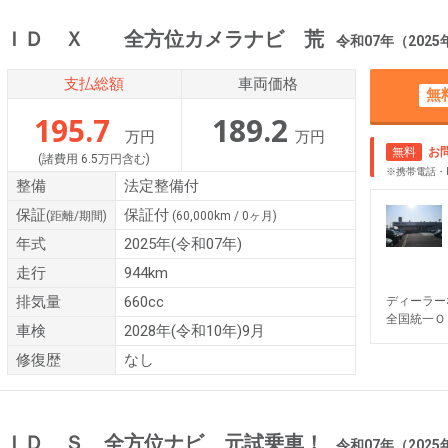
ＲＩＤ Ｘ 全方位カメラナビ 荒
令和07年（2025年） 94
支払総額
車両価格
無
195.7
189.2
万円
万円
無料
お
(諸費用 6.5万円含む)
※携帯電話・
整備
法定整備付
保証
保証付
(距離/期間)
(60,000km / 0ヶ月)
年式
2025年(令和07年)
走行
944km
排気量
660cc
ディーラー
全国統一Ｏ
車検
2028年(令和10年)9月
修復歴
なし
ＲＩＤ Ｓ 全方位ナビ 元試乗車！
令和07年（2025年） 0.