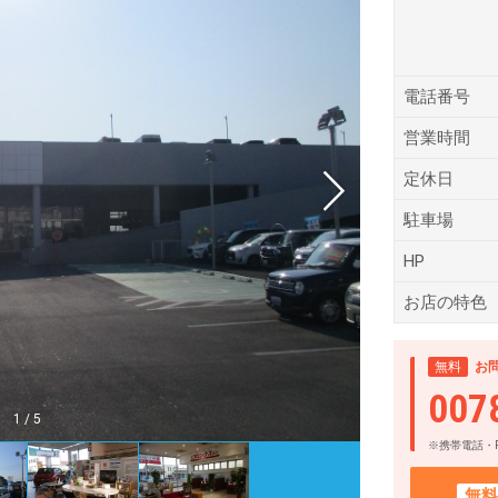
電話番号
営業時間
定休日
駐車場
HP
お店の特色
無料
お
007
1
/
5
※携帯電話・
無料