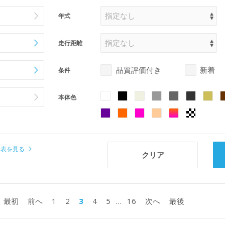
年式
走行距離
品質評価付き
新着
条件
本体色
場表を見る
1
2
3
4
5
…
16
最初
前へ
次へ
最後