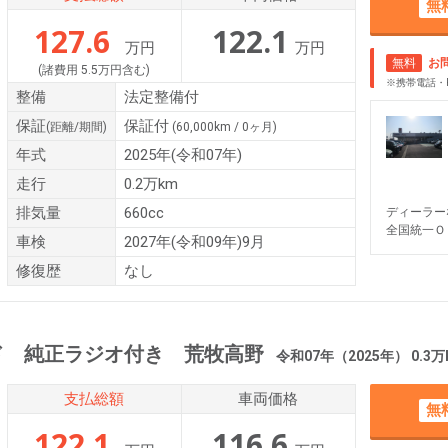
無
127.6
122.1
万円
万円
無料
お
(諸費用 5.5万円含む)
※携帯電話・
整備
法定整備付
保証
保証付
(距離/期間)
(60,000km / 0ヶ月)
年式
2025年(令和07年)
走行
0.2万km
排気量
660cc
ディーラー
全国統一Ｏ
車検
2027年(令和09年)9月
修復歴
なし
ド 純正ラジオ付き 荒牧高野
令和07年（2025年） 0.3万
支払総額
車両価格
無
122.1
116.6