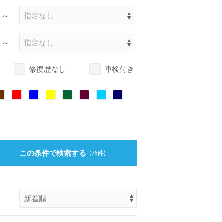
～
～
修復歴なし
車検付き
この条件で検索する
(
76
件)