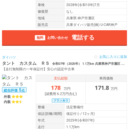
車検
2028年(令和10年)7月
修復歴
なし
地域
兵庫県 神戸市灘区
販売店
兵庫ダイハツ販売(株) U-CAR神戸
電話する
無料
お問い合わせ
お気に入りに追加
ダイハツ
タント カスタム ＲＳ
令和07年（2025年） 1.1万km 兵庫県神戸市灘区 電動スライドドア
【走行無制限の一年保証付】安心の認定中古車
支払総額
車両価格
178
171.8
万円
万円
5
総合評価
点
(諸費用 6.2万円含む)
外装
内装
整備
法定整備付
保証
(距離/期間)
保証付
(- / 12ヶ月)
年式
2025年(令和07年)
走行
1.1万km