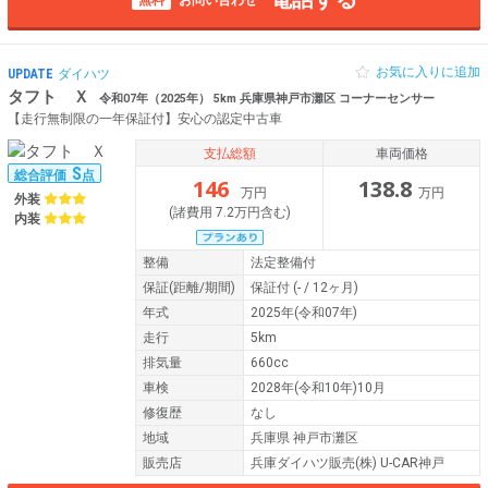
お気に入りに追加
UPDATE
ダイハツ
タフト Ｘ
令和07年（2025年） 5km 兵庫県神戸市灘区 コーナーセンサー
【走行無制限の一年保証付】安心の認定中古車
支払総額
車両価格
S
総合評価
点
146
138.8
万円
万円
外装
(諸費用 7.2万円含む)
内装
整備
法定整備付
保証
(距離/期間)
保証付
(- / 12ヶ月)
年式
2025年(令和07年)
走行
5km
排気量
660cc
車検
2028年(令和10年)10月
修復歴
なし
地域
兵庫県 神戸市灘区
販売店
兵庫ダイハツ販売(株) U-CAR神戸