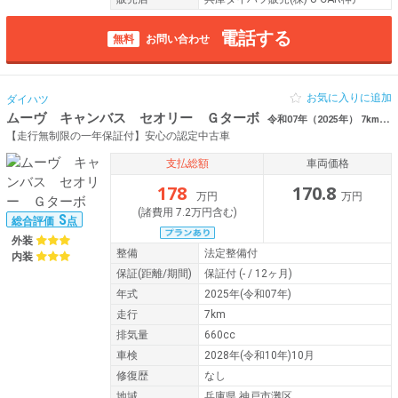
電話する
無料
お問い合わせ
お気に入りに追加
ダイハツ
ムーヴ キャンバス セオリー Ｇターボ
令和07年（2025年） 7km 兵庫県神戸市灘区 イド シートヒーター
【走行無制限の一年保証付】安心の認定中古車
支払総額
車両価格
178
170.8
万円
万円
(諸費用 7.2万円含む)
S
総合評価
点
外装
整備
法定整備付
内装
保証
(距離/期間)
保証付
(- / 12ヶ月)
年式
2025年(令和07年)
走行
7km
排気量
660cc
車検
2028年(令和10年)10月
修復歴
なし
地域
兵庫県 神戸市灘区