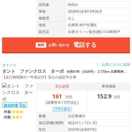
排気量
660cc
車検
2028年(令和10年)6月
修復歴
なし
地域
兵庫県 神戸市灘区
販売店
兵庫ダイハツ販売(株) U-CAR神戸
電話する
無料
お問い合わせ
お気に入りに追加
ダイハツ
タント ファンクロス ターボ
令和07年（2025年） 2.7万km 兵庫県神戸市灘区 動スライドドア
【走行無制限の一年保証付】安心の認定中古車
支払総額
車両価格
161
152.9
万円
万円
(諸費用 8.1万円含む)
5
総合評価
点
外装
整備
法定整備付
内装
保証
(距離/期間)
保証付
(- / 12ヶ月)
年式
2025年(令和07年)