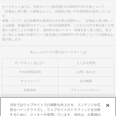
オークネット.jpでは、兵庫ダイハツ販売(株) U-CAR神戸の中古車について、
「評価点と星の数」の情報をもとに、信頼性の高い中古車情報を提供していま
す。
車種・エリア・走行距離等の基本的な中古車の状態から、「評価点と星の数」に
よる検索、装備品等のオプション等の詳細検索等、こだわりの中古車を様々な角
度から探すことが可能です。 国内外の各メーカー・車種を多く取り揃え、皆さ
まに安心と信頼の兵庫ダイハツ販売(株) U-CAR神戸の中古車についての情報をお
届け致します。
あんしんのクルマ選びはオークネット.jp
オークネット.jpとは？
よくある質問
中古車用語説明
お問い合わせ
サイトマップ
会社概要
利用規約
プライバシーポリシー
クッキーポリシー
利用者情報の外部送信について
当社ではウェブサイトでの体験を向上させ、コンテンツや広
告をパーソナライズし、ウェブサイトのトラフィックを分析
オークネットのその他のサービス
するために、クッキーを使用しています。当社は、お客様の