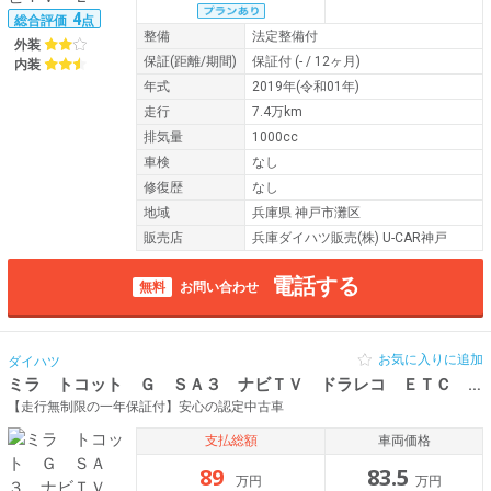
4
総合評価
点
整備
法定整備付
外装
保証
(距離/期間)
保証付
(- / 12ヶ月)
内装
年式
2019年(令和01年)
走行
7.4万km
排気量
1000cc
車検
なし
修復歴
なし
地域
兵庫県 神戸市灘区
販売店
兵庫ダイハツ販売(株) U-CAR神戸
電話する
無料
お問い合わせ
お気に入りに追加
ダイハツ
ミラ トコット Ｇ ＳＡ３ ナビＴＶ ドラレコ ＥＴＣ
平
【走行無制限の一年保証付】安心の認定中古車
支払総額
車両価格
89
83.5
万円
万円