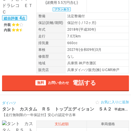
(諸費用 5.5万円含む)
整備
法定整備付
4
総合評価
点
保証
(距離/期間)
保証付
(- / 12ヶ月)
外装
年式
2018年(平成30年)
内装
走行
7.0万km
排気量
660cc
車検
2027年(令和09年)3月
修復歴
なし
地域
兵庫県 神戸市灘区
販売店
兵庫ダイハツ販売(株) U-CAR神戸
電話する
無料
お問い合わせ
お気に入りに追加
ダイハツ
タント カスタム ＲＳ トップエディション ＳＡ２
平成28年（2016年） 6.5万km 兵庫県神戸市灘区 ターボ １オーナー
【走行無制限の一年保証付】安心の認定中古車
支払総額
車両価格