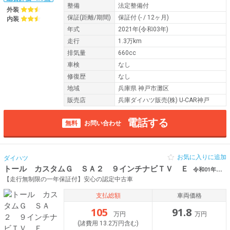
整備
法定整備付
外装
保証
(距離/期間)
保証付
(- / 12ヶ月)
内装
年式
2021年(令和03年)
走行
1.3万km
排気量
660cc
車検
なし
修復歴
なし
地域
兵庫県 神戸市灘区
販売店
兵庫ダイハツ販売(株) U-CAR神戸
電話する
無料
お問い合わせ
お気に入りに追加
ダイハツ
トール カスタムＧ ＳＡ２ ９インチナビＴＶ Ｅ
令和01年（2019年） 7.4万km 兵庫県神戸市灘区 ＴＣ 後席モニター
【走行無制限の一年保証付】安心の認定中古車
支払総額
車両価格
105
91.8
万円
万円
(諸費用 13.2万円含む)