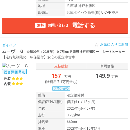
地域
兵庫県 神戸市灘区
販売店
兵庫ダイハツ販売(株) U-CAR神戸
電話する
無料
お問い合わせ
お気に入りに追加
ダイハツ
ムーヴ Ｇ
令和07年（2025年） 0.2万km 兵庫県神戸市灘区 ー シートヒーター
【走行無制限の一年保証付】安心の認定中古車
支払総額
車両価格
5
総合評価
点
157
149.9
万円
万円
外装
(諸費用 7.1万円含む)
内装
整備
法定整備付
保証
(距離/期間)
保証付
(- / 12ヶ月)
年式
2025年(令和07年)
走行
0.2万km
排気量
660cc
車検
2028年(令和10年)7月