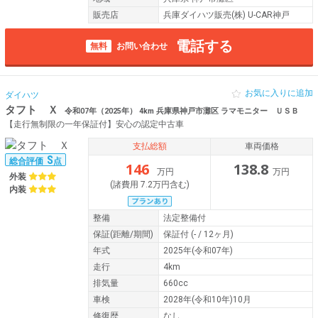
販売店
兵庫ダイハツ販売(株) U-CAR神戸
電話する
無料
お問い合わせ
お気に入りに追加
ダイハツ
タフト Ｘ
令和07年（2025年） 4km 兵庫県神戸市灘区 ラマモニター ＵＳＢ
【走行無制限の一年保証付】安心の認定中古車
支払総額
車両価格
S
総合評価
点
146
138.8
万円
万円
外装
(諸費用 7.2万円含む)
内装
整備
法定整備付
保証
(距離/期間)
保証付
(- / 12ヶ月)
年式
2025年(令和07年)
走行
4km
排気量
660cc
車検
2028年(令和10年)10月
修復歴
なし