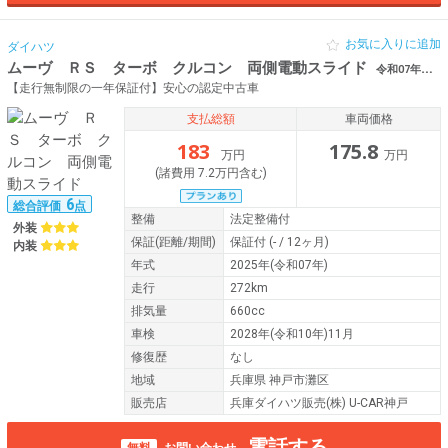
お気に入りに追加
ダイハツ
ムーヴ ＲＳ ターボ クルコン 両側電動スライド
令和07年（2025年） 272km 兵庫県神戸市灘区 コーナーセンサー
【走行無制限の一年保証付】安心の認定中古車
支払総額
車両価格
183
175.8
万円
万円
(諸費用 7.2万円含む)
6
総合評価
点
整備
法定整備付
外装
保証
(距離/期間)
保証付
(- / 12ヶ月)
内装
年式
2025年(令和07年)
走行
272km
排気量
660cc
車検
2028年(令和10年)11月
修復歴
なし
地域
兵庫県 神戸市灘区
販売店
兵庫ダイハツ販売(株) U-CAR神戸
電話する
無料
お問い合わせ