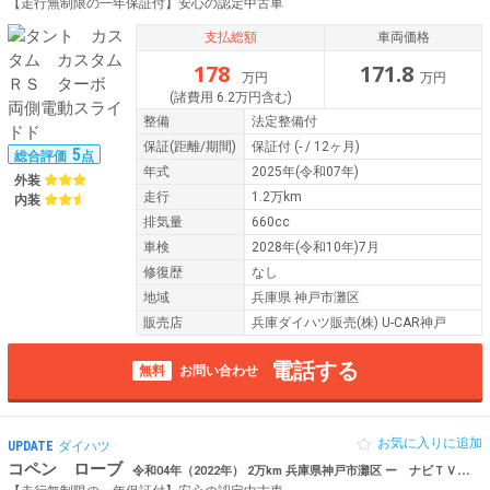
【走行無制限の一年保証付】安心の認定中古車
支払総額
車両価格
178
171.8
万円
万円
(諸費用 6.2万円含む)
整備
法定整備付
保証
(距離/期間)
保証付
(- / 12ヶ月)
5
総合評価
点
年式
2025年(令和07年)
外装
走行
1.2万km
内装
排気量
660cc
車検
2028年(令和10年)7月
修復歴
なし
地域
兵庫県 神戸市灘区
販売店
兵庫ダイハツ販売(株) U-CAR神戸
電話する
無料
お問い合わせ
お気に入りに追加
UPDATE
ダイハツ
コペン ローブ
令和04年（2022年） 2万km 兵庫県神戸市灘区 ー ナビＴＶ ＥＴＣ