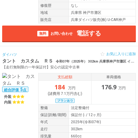
修復歴
なし
地域
兵庫県 神戸市灘区
販売店
兵庫ダイハツ販売(株) U-CAR神戸
電話する
無料
お問い合わせ
お気に入りに追加
ダイハツ
タント カスタム ＲＳ
令和07年（2025年） 302km 兵庫県神戸市灘区 イオーディオ ＵＳＢ
【走行無制限の一年保証付】安心の認定中古車
支払総額
車両価格
184
176.9
万円
万円
5
総合評価
点
(諸費用 7.1万円含む)
外装
内装
整備
法定整備付
保証
(距離/期間)
保証付
(- / 12ヶ月)
年式
2025年(令和07年)
走行
302km
排気量
660cc