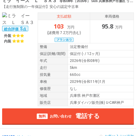
ミラ イース Ｌ ＳＡ３
令和08年（2026年） 5km 兵庫県神戸市灘区 リングストップ
【走行無制限の一年保証付】安心の認定中古車
支払総額
車両価格
103
95.8
万円
万円
S
総合評価
点
(諸費用 7.2万円含む)
外装
内装
整備
法定整備付
保証
(距離/期間)
保証付
(- / 12ヶ月)
年式
2026年(令和08年)
走行
5km
排気量
660cc
車検
2029年(令和11年)1月
修復歴
なし
地域
兵庫県 神戸市灘区
販売店
兵庫ダイハツ販売(株) U-CAR神戸
電話する
無料
お問い合わせ