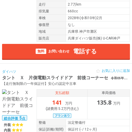
走行
2.7万km
排気量
660cc
車検
2028年(令和10年)2月
修復歴
なし
地域
兵庫県 神戸市灘区
販売店
兵庫ダイハツ販売(株) U-CAR神戸
電話する
無料
お問い合わせ
お気に入りに追加
ダイハツ
タント Ｘ 片側電動スライドドア 前後コーナーセ
令和05年（2023年） 0.9万km 兵庫県神戸市灘区 ンサー スマートキー
【走行無制限の一年保証付】安心の認定中古車
支払総額
車両価格
141
135.8
万円
万円
(諸費用 5.2万円含む)
5
総合評価
点
整備
法定整備付
外装
保証
(距離/期間)
保証付
(- / 12ヶ月)
内装