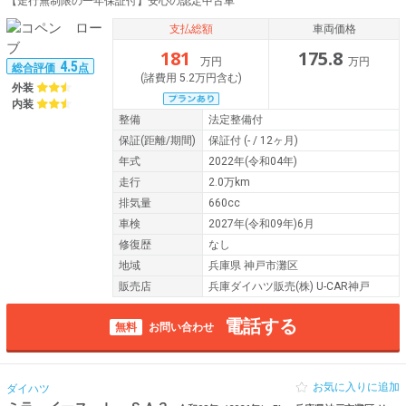
【走行無制限の一年保証付】安心の認定中古車
支払総額
車両価格
181
175.8
万円
万円
4.5
総合評価
点
(諸費用 5.2万円含む)
外装
内装
整備
法定整備付
保証
(距離/期間)
保証付
(- / 12ヶ月)
年式
2022年(令和04年)
走行
2.0万km
排気量
660cc
車検
2027年(令和09年)6月
修復歴
なし
地域
兵庫県 神戸市灘区
販売店
兵庫ダイハツ販売(株) U-CAR神戸
電話する
無料
お問い合わせ
お気に入りに追加
ダイハツ