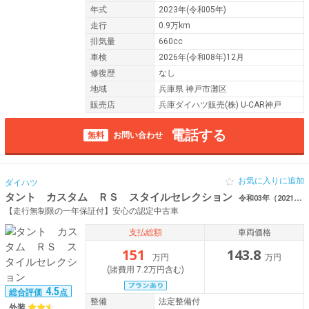
年式
2023年(令和05年)
走行
0.9万km
排気量
660cc
車検
2026年(令和08年)12月
修復歴
なし
地域
兵庫県 神戸市灘区
販売店
兵庫ダイハツ販売(株) U-CAR神戸
電話する
無料
お問い合わせ
お気に入りに追加
ダイハツ
タント カスタム ＲＳ スタイルセレクション
令和03年（2021年） 5.9万km 兵庫県神戸市灘区 禁煙 ワンオーナー
【走行無制限の一年保証付】安心の認定中古車
支払総額
車両価格
151
143.8
万円
万円
(諸費用 7.2万円含む)
4.5
総合評価
点
整備
法定整備付
外装