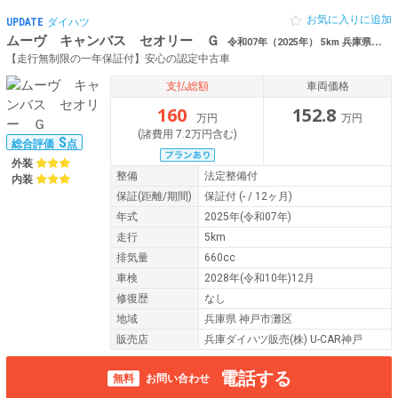
お気に入りに追加
UPDATE
ダイハツ
ムーヴ キャンバス セオリー Ｇ
令和07年（2025年） 5km 兵庫県神戸市灘区 ンサー スマートキー
【走行無制限の一年保証付】安心の認定中古車
支払総額
車両価格
160
152.8
万円
万円
(諸費用 7.2万円含む)
S
総合評価
点
外装
整備
法定整備付
内装
保証
(距離/期間)
保証付
(- / 12ヶ月)
年式
2025年(令和07年)
走行
5km
排気量
660cc
車検
2028年(令和10年)12月
修復歴
なし
地域
兵庫県 神戸市灘区
販売店
兵庫ダイハツ販売(株) U-CAR神戸
電話する
無料
お問い合わせ