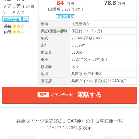
84
78.8
万円
万円
(諸費用 5.2万円含む)
R
総合評価
点
整備
法定整備付
外装
保証
(距離/期間)
保証付
(- / 12ヶ月)
内装
年式
2016年(平成28年)
走行
6.5万km
排気量
660cc
車検
2027年(令和09年)6月
修復歴
あり
地域
兵庫県 神戸市灘区
販売店
兵庫ダイハツ販売(株) U-CAR神戸
電話する
無料
お問い合わせ
兵庫ダイハツ販売(株) U-CAR神戸の中古車在庫一覧
21
件中 1~20件を表示