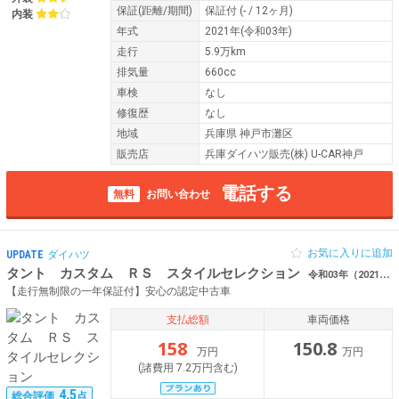
保証
(距離/期間)
保証付
(- / 12ヶ月)
内装
年式
2021年(令和03年)
走行
5.9万km
排気量
660cc
車検
なし
修復歴
なし
地域
兵庫県 神戸市灘区
販売店
兵庫ダイハツ販売(株) U-CAR神戸
電話する
無料
お問い合わせ
お気に入りに追加
UPDATE
ダイハツ
タント カスタム ＲＳ スタイルセレクション
令和03年（2021年） 1.3万km 兵庫県神戸市灘区 ワンオーナー ナビ
【走行無制限の一年保証付】安心の認定中古車
支払総額
車両価格
158
150.8
万円
万円
(諸費用 7.2万円含む)
4.5
総合評価
点