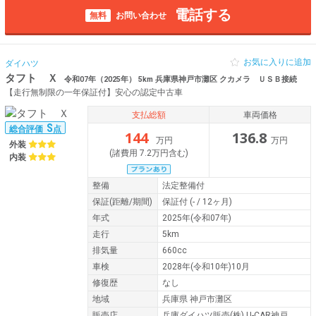
電話する
無料
お問い合わせ
お気に入りに追加
ダイハツ
タフト Ｘ
令和07年（2025年） 5km 兵庫県神戸市灘区 クカメラ ＵＳＢ接続
【走行無制限の一年保証付】安心の認定中古車
支払総額
車両価格
S
総合評価
点
144
136.8
万円
万円
外装
(諸費用 7.2万円含む)
内装
整備
法定整備付
保証
(距離/期間)
保証付
(- / 12ヶ月)
年式
2025年(令和07年)
走行
5km
排気量
660cc
車検
2028年(令和10年)10月
修復歴
なし
地域
兵庫県 神戸市灘区
販売店
兵庫ダイハツ販売(株) U-CAR神戸