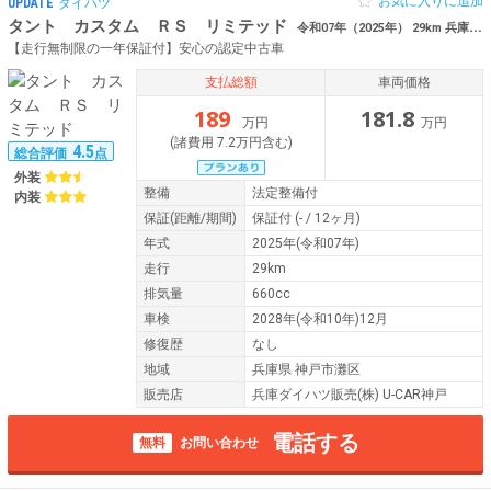
お気に入りに追加
UPDATE
ダイハツ
タント カスタム ＲＳ リミテッド
令和07年（2025年） 29km 兵庫県神戸市灘区 クルコン 両側電動
【走行無制限の一年保証付】安心の認定中古車
支払総額
車両価格
189
181.8
万円
万円
(諸費用 7.2万円含む)
4.5
総合評価
点
外装
整備
法定整備付
内装
保証
(距離/期間)
保証付
(- / 12ヶ月)
年式
2025年(令和07年)
走行
29km
排気量
660cc
車検
2028年(令和10年)12月
修復歴
なし
地域
兵庫県 神戸市灘区
販売店
兵庫ダイハツ販売(株) U-CAR神戸
電話する
無料
お問い合わせ