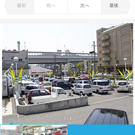
最初
前へ
次へ
最後
1
/
3