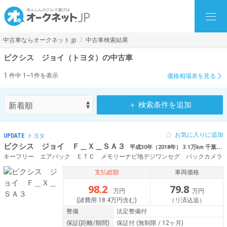
中古車ならオークネット.jp
中古車検索結果
ピクシス ジョイ（トヨタ）の中古車
1
件中 1~1件を表示
価格相場表を見る
＋ 検索条件を追加
お気に入りに追加
UPDATE
トヨタ
ピクシス ジョイ Ｆ＿Ｘ＿ＳＡ３
平成30年（2018年） 3.1万km 千葉県東金市 地デジMナビBカメラLEDライトETC衝
キーフリー エアバック ＥＴＣ メモリーナビ地デジワンセグ バックカメラ
支払総額
車両価格
98.2
79.8
万円
万円
(諸費用 18.4万円含む)
（リ済込追）
整備
法定整備付
保証
(距離/期間)
保証付
(無制限 / 12ヶ月)