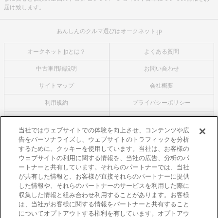
届け致します。
あんしんのクルマ選びはオークネット.jp
オークネット.jpとは？
よくある質問
中古車用語説明
お問い合わせ
サイトマップ
会社概要
利用規約
プライバシーポリシー
クッキーポリシー
利用者情報の外部送信について
当社ではウェブサイトでの体験を向上させ、コンテンツや広
告をパーソナライズし、ウェブサイトのトラフィックを分析
オークネットのその他のサービス
するために、クッキーを使用しています。当社は、お客様の
バイク関連サービス
ウェブサイトの利用に関する情報を、当社の広告、分析のパ
ートナーと共有しています。それらのパートナーでは、当社
中古バイクを探すならバイクの窓口
が共有した情報と、お客様が直接それらのパートナーに提供
レンタルバイクに乗るならモトオークレンタルバイク
した情報や、それらのパートナーのサービスを利用した際に
収集した情報と組み合わせ利用することがあります。お客様
ブランド関連サービス
は、当社がお客様に関する情報をパートナーと共有すること
ブランド品の買取はギャラリーレア
についてオプトアウトする権利を有しています。オプトアウ