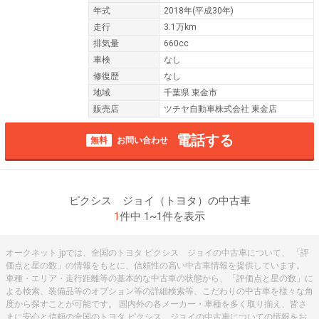
年式
2018年(平成30年)
走行
3.1万km
排気量
660cc
車検
なし
修復歴
なし
地域
千葉県 東金市
販売店
ツチヤ自動車株式会社 東金店
電話する
無料
お問い合わせ
ピクシス ジョイ（トヨタ）の中古車
1
件中 1~1件を表示
オークネット.jpでは、全国のトヨタ ピクシス ジョイの中古車について、 「評
価点と星の数」の情報をもとに、信頼性の高い中古車情報を提供しています。
車種・エリア・走行距離等の基本的な中古車の状態から、「評価点と星の数」に
よる検索、装備品等のオプション等の詳細検索等、こだわりの中古車を様々な角
度から探すことが可能です。 国内外の各メーカー・車種を多く取り揃え、皆さ
まに安心と信頼の全国のトヨタ ピクシス ジョイの中古車についての情報をお