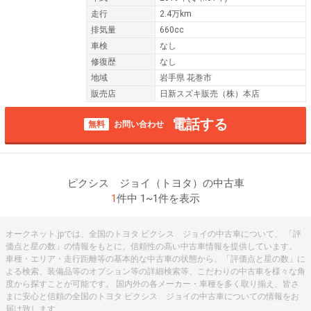
走行
2.4万km
排気量
660cc
車検
なし
修復歴
なし
地域
岩手県 花巻市
販売店
日新スズキ販売（株）本店
電話する
無料
お問い合わせ
ピクシス ジョイ（トヨタ）の中古車
1
件中 1~1件を表示
オークネット.jpでは、全国のトヨタ ピクシス ジョイの中古車について、 「評
価点と星の数」の情報をもとに、信頼性の高い中古車情報を提供しています。
車種・エリア・走行距離等の基本的な中古車の状態から、「評価点と星の数」に
よる検索、装備品等のオプション等の詳細検索等、こだわりの中古車を様々な角
度から探すことが可能です。 国内外の各メーカー・車種を多く取り揃え、皆さ
まに安心と信頼の全国のトヨタ ピクシス ジョイの中古車についての情報をお
届け致します。