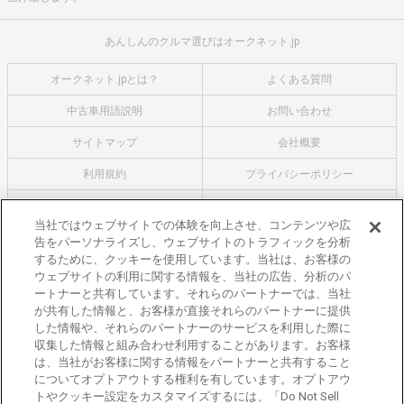
あんしんのクルマ選びはオークネット.jp
オークネット.jpとは？
よくある質問
中古車用語説明
お問い合わせ
サイトマップ
会社概要
利用規約
プライバシーポリシー
クッキーポリシー
利用者情報の外部送信について
当社ではウェブサイトでの体験を向上させ、コンテンツや広
告をパーソナライズし、ウェブサイトのトラフィックを分析
オークネットのその他のサービス
するために、クッキーを使用しています。当社は、お客様の
バイク関連サービス
ウェブサイトの利用に関する情報を、当社の広告、分析のパ
ートナーと共有しています。それらのパートナーでは、当社
中古バイクを探すならバイクの窓口
が共有した情報と、お客様が直接それらのパートナーに提供
レンタルバイクに乗るならモトオークレンタルバイク
した情報や、それらのパートナーのサービスを利用した際に
収集した情報と組み合わせ利用することがあります。お客様
ブランド関連サービス
は、当社がお客様に関する情報をパートナーと共有すること
ブランド品の買取はギャラリーレア
についてオプトアウトする権利を有しています。オプトアウ
トやクッキー設定をカスタマイズするには、「Do Not Sell
東京都公安委員会許可 第301001105434号