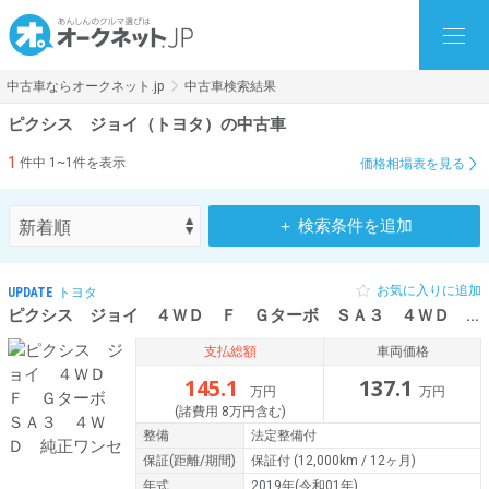
中古車ならオークネット.jp
中古車検索結果
ピクシス ジョイ（トヨタ）の中古車
1
件中 1~1件を表示
価格相場表を見る
＋ 検索条件を追加
お気に入りに追加
UPDATE
トヨタ
ピクシス ジョイ ４ＷＤ Ｆ Ｇターボ ＳＡ３ ４ＷＤ 純正ワンセ
支払総額
車両価格
145.1
137.1
万円
万円
(諸費用 8万円含む)
整備
法定整備付
保証
(距離/期間)
保証付
(12,000km / 12ヶ月)
年式
2019年(令和01年)