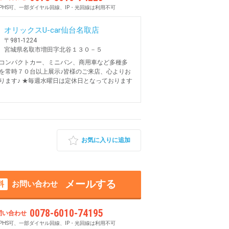
PHS可、一部ダイヤル回線、IP・光回線は利用不可
オリックスU-car仙台名取店
〒981-1224
宮城県名取市増田字北谷１３０－５
コンパクトカー、ミニバン、商用車など多種多
を常時７０台以上展示♪皆様のご来店、心よりお
ります♪ ★毎週水曜日は定休日となっております
お気に入りに追加
メールする
料
お問い合わせ
0078-6010-74195
問い合わせ
PHS可、一部ダイヤル回線、IP・光回線は利用不可