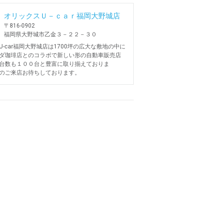
オリックスＵ－ｃａｒ福岡大野城店
〒816-0902
福岡県大野城市乙金３－２２－３０
U-car福岡大野城店は1700坪の広大な敷地の中に
ダ珈琲店とのコラボで新しい形の自動車販売店
台数も１００台と豊富に取り揃えておりま
のご来店お待ちしております。