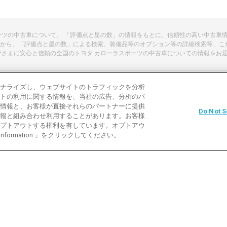
ポーツの中古車について、 「評価点と星の数」の情報をもとに、信頼性の高い中古車
から、「評価点と星の数」による検索、装備品等のオプション等の詳細検索等、こ
皆さまに安心と信頼の全国のトヨタ カローラスポーツの中古車についての情報をお
ナライズし、ウェブサイトのトラフィックを分析
トの利用に関する情報を、当社の広告、分析のパ
よくある質問
中古車用語説明
お問い合わ
情報と、お客様が直接それらのパートナーに提供
Do Not S
報と組み合わせ利用することがあります。お客様
利用規約
プライバシーポリシー
クッキーポリ
プトアウトする権利を有しています。オプトアウ
 Information 」をクリックしてください。
バイク