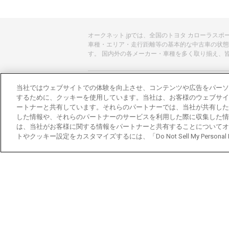
オークネット.jpでは、全国のトヨタ カローラス
車種・エリア・走行距離等の基本的な中古車の状態
す。 国内外の各メーカー・車種を多く取り揃え、
あんしんのクルマ選びはオークネット.jp
当社ではウェブサイトでの体験を向上させ、コンテンツや広告をパーソ
するために、クッキーを使用しています。当社は、お客様のウェブサイ
オークネット.jpとは？
ートナーと共有しています。それらのパートナーでは、当社が共有した
した情報や、それらのパートナーのサービスを利用した際に収集した情
会社概要
は、当社がお客様に関する情報をパートナーと共有することについてオ
トやクッキー設定をカスタマイズするには、「Do Not Sell My Personal
オークネットのその他のサービス
バイク関連サービス
中古バイクを探すならバイクの窓口
レンタルバイクに乗るならモトオークレンタル
ブランド関連サービス
ブランド品の買取はギャラリーレア