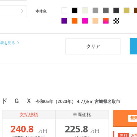
本体色
場表を見る
ッド Ｇ Ｘ
令和05年（2023年） 4.7万km 宮城県名取市
支払総額
車両価格
無
240.8
225.8
万円
万円
無料
お