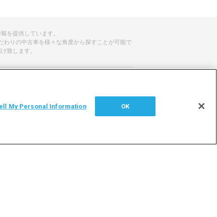
情報を提供しています。
だわりの中古車を様々な角度から探すことが可能で
届け致します。
せ
サイトマップ
ell My Personal Information
OK
シー
利用者情報の外部送信について