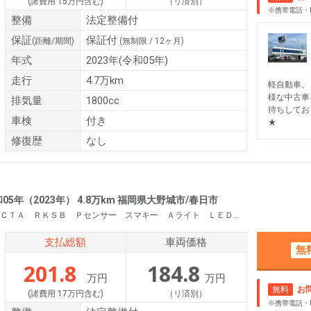
(諸費用 15万円含む)
（リ済別）
※携帯電話・
整備
法定整備付
保証
保証付
(距離/期間)
(無制限 / 12ヶ月)
年式
2023年(令和05年)
走行
4.7万km
軽自動車、
様な中古車
排気量
1800cc
待ちしてお
車検
付き
★
修復歴
なし
05年（2023年） 4.8万km 福岡県大野城市/春日市
ＰＣＳ Ｒクルコン ＬＤＡ ＢＳＭ ＰＤＡ ＲＣＴＡ ＲＫＳＢ Ｐセンサー スマキー Ａライト ＬＥＤヘッド Ａハイビーム 純正ディスプレイオーディオ フルセグＴＶ ＢＴオーディオ バックカメラ
支払総額
車両価格
無
201.8
184.8
万円
万円
無料
お
(諸費用 17万円含む)
（リ済別）
※携帯電話・