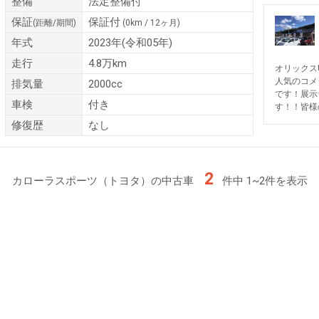
整備
法定整備付
保証
保証付
(距離/期間)
(0km / 12ヶ月)
年式
2023年(令和05年)
走行
4.8万km
オリックス
人気のコメ
排気量
2000cc
です！展示
車検
付き
す！！皆様
修復歴
なし
2
カローラスポーツ（トヨタ）の中古車
件中 1~2件を表示