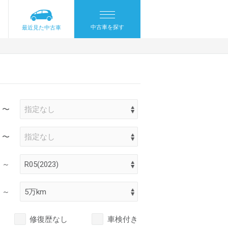
中古車を探す
最近見た中古車
〜
〜
～
～
修復歴なし
車検付き