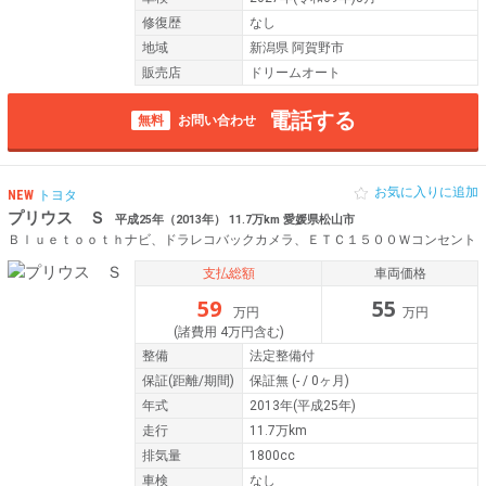
修復歴
なし
地域
新潟県 阿賀野市
販売店
ドリームオート
電話する
無料
お問い合わせ
お気に入りに追加
NEW
トヨタ
プリウス Ｓ
平成25年（2013年） 11.7万km 愛媛県松山市
Ｂｌｕｅｔｏｏｔｈナビ、ドラレコバックカメラ、ＥＴＣ１５００Ｗコンセント
支払総額
車両価格
59
55
万円
万円
(諸費用 4万円含む)
整備
法定整備付
保証
(距離/期間)
保証無
(- / 0ヶ月)
年式
2013年(平成25年)
走行
11.7万km
排気量
1800cc
車検
なし