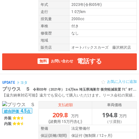
年式
2023年(令和05年)
走行
1.0万km
排気量
2000cc
車検
付き
修復歴
なし
地域
販売店
オートバックスカーズ 藤沢柄沢店
電話する
無料
お問い合わせ
お気に入りに追加
UPDATE
トヨタ
プリウス Ｓ
令和03年（2021年） 2.6万km 埼玉県鴻巣市 衝突軽減装置 ﾅﾋﾞ BT Bｶﾒﾗ ETC ｺｰﾅｰｾﾝｻｰ
【遠方納車対応可能】遠方でも安心して購入いただけます。リース会社の実績があるからこそ、全国各地に提携工場がございます。
支払総額
車両価格
4.5
総合評価
点
209.8
194.8
万円
万円
外装
(諸費用 15万円含む)
（リ済別）
内装
整備
法定整備付
保証
(距離/期間)
保証付
(無制限 / 12ヶ月)