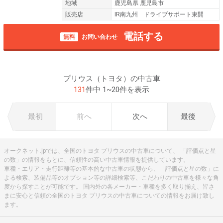
地域
鹿児島県 鹿児島市
販売店
IR南九州 ドライブサポート東開
電話する
無料
お問い合わせ
プリウス（トヨタ）の中古車
131
件中 1~20件を表示
最初
前へ
次へ
最後
オークネット.jpでは、全国のトヨタ プリウスの中古車について、 「評価点と星
の数」の情報をもとに、信頼性の高い中古車情報を提供しています。
車種・エリア・走行距離等の基本的な中古車の状態から、「評価点と星の数」に
よる検索、装備品等のオプション等の詳細検索等、こだわりの中古車を様々な角
度から探すことが可能です。 国内外の各メーカー・車種を多く取り揃え、皆さ
まに安心と信頼の全国のトヨタ プリウスの中古車についての情報をお届け致し
ます。