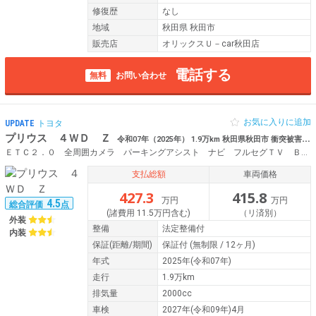
修復歴
なし
地域
秋田県 秋田市
販売店
オリックスＵ－car秋田店
電話する
無料
お問い合わせ
お気に入りに追加
UPDATE
トヨタ
プリウス ４ＷＤ Ｚ
令和07年（2025年） 1.9万km 秋田県秋田市 衝突被害軽減システム ナビ 全方位カメラ
ＥＴＣ２．０ 全周囲カメラ パーキングアシスト ナビ フルセグＴＶ Ｂｌｕｅｔｏｏｔｈ レーダークルーズコントロール 衝突被害軽減システム パワーシートヒーター １００Ｖ電源 電動リヤゲート
支払総額
車両価格
427.3
415.8
万円
万円
4.5
総合評価
点
(諸費用 11.5万円含む)
（リ済別）
外装
整備
法定整備付
内装
保証
(距離/期間)
保証付
(無制限 / 12ヶ月)
年式
2025年(令和07年)
走行
1.9万km
排気量
2000cc
車検
2027年(令和09年)4月