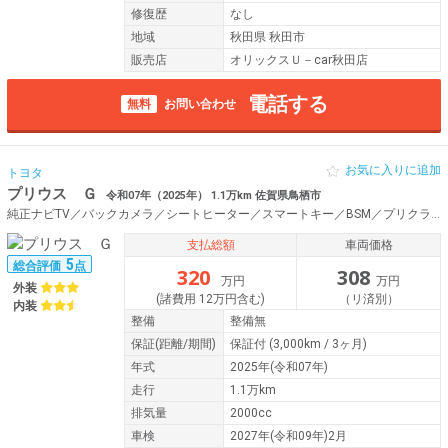
修復歴
なし
地域
秋田県 秋田市
販売店
オリックスＵ－car秋田店
電話する
無料
お問い合わせ
お気に入りに追加
トヨタ
プリウス Ｇ
令和07年（2025年） 1.1万km 佐賀県鳥栖市
純正ナビTV／バックカメラ／シートヒーター／スマートキー／BSM／プリクラッシュセーフティ／ドライブレコーダー／ETC／レーダークルーズコントロール／LDA／RSA／PKSB／RCTA／PDA
支払総額
車両価格
5
総合評価
点
320
308
万円
万円
外装
(諸費用 12万円含む)
（リ済別）
内装
整備
整備無
保証
(距離/期間)
保証付
(3,000km / 3ヶ月)
年式
2025年(令和07年)
走行
1.1万km
排気量
2000cc
車検
2027年(令和09年)2月