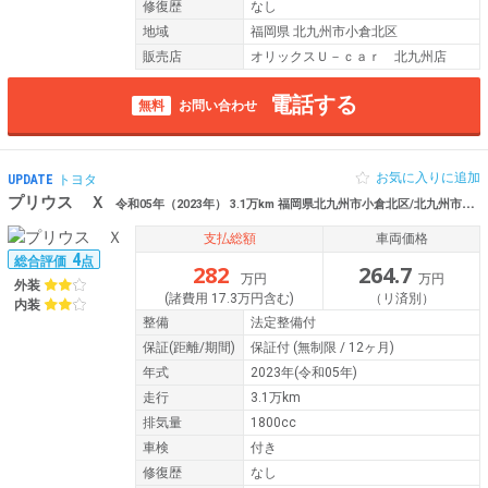
修復歴
なし
地域
福岡県 北九州市小倉北区
販売店
オリックスＵ－ｃａｒ 北九州店
電話する
無料
お問い合わせ
お気に入りに追加
UPDATE
トヨタ
プリウス Ｘ
令和05年（2023年） 3.1万km 福岡県北九州市小倉北区/北九州市小倉 Bｶﾒﾗ ETC2.0 ｽﾏｰﾄｷｰ ｸﾙｰｽﾞｺﾝﾄﾛｰﾙ PS PW
支払総額
車両価格
4
総合評価
点
282
264.7
万円
万円
外装
(諸費用 17.3万円含む)
（リ済別）
内装
整備
法定整備付
保証
(距離/期間)
保証付
(無制限 / 12ヶ月)
年式
2023年(令和05年)
走行
3.1万km
排気量
1800cc
車検
付き
修復歴
なし