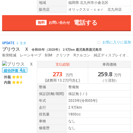
地域
福岡県 北九州市小倉北区
販売店
オリックスＵ－ｃａｒ 北九州店
電話する
無料
お問い合わせ
お気に入りに追加
UPDATE
トヨタ
プリウス Ｘ
令和05年（2023年） 2.9万km 鹿児島県鹿児島市
衝突軽減 レーンキープ BSM クリソナ Rクルコン 純正ディスプレイオーディオ フルセグTV BT Bカメラ ETC LEDヘッド スマートキー Pスタート オートAC 電格ミラー ウィンカーミラー Aハイビーム / ス
支払総額
車両価格
4
総合評価
点
273
259.8
万円
万円
外装
(諸費用 13.2万円含む)
（リ済別）
内装
整備
整備無
保証
(距離/期間)
保証無
(- / -)
年式
2023年(令和05年)
走行
2.9万km
排気量
1800cc
車検
なし
修復歴
なし