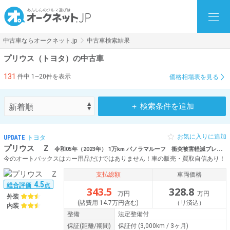
中古車ならオークネット.jp
中古車検索結果
プリウス（トヨタ）の中古車
131
件中 1~20件を表示
価格相場表を見る
＋ 検索条件を追加
お気に入りに追加
UPDATE
トヨタ
プリウス Ｚ
令和05年（2023年） 1万km パノラマルーフ 衝突被害軽減ブレーキ
今のオートバックスはカー用品だけではありません！車の販売・買取自信あり！
支払総額
車両価格
4.5
総合評価
点
343.5
328.8
万円
万円
外装
(諸費用 14.7万円含む)
（リ済込）
内装
整備
法定整備付
保証
(距離/期間)
保証付
(3,000km / 3ヶ月)