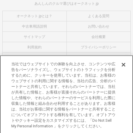
あんしんのクルマ選びはオークネット.jp
オークネット.jpとは？
よくある質問
中古車用語説明
お問い合わせ
サイトマップ
会社概要
利用規約
プライバシーポリシー
クッキーポリシー
利用者情報の外部送信について
当社ではウェブサイトでの体験を向上させ、コンテンツや広
告をパーソナライズし、ウェブサイトのトラフィックを分析
オークネットのその他のサービス
するために、クッキーを使用しています。当社は、お客様の
バイク関連サービス
ウェブサイトの利用に関する情報を、当社の広告、分析のパ
ートナーと共有しています。それらのパートナーでは、当社
中古バイクを探すならバイクの窓口
が共有した情報と、お客様が直接それらのパートナーに提供
レンタルバイクに乗るならモトオークレンタルバイク
した情報や、それらのパートナーのサービスを利用した際に
収集した情報と組み合わせ利用することがあります。お客様
ブランド関連サービス
は、当社がお客様に関する情報をパートナーと共有すること
ブランド品の買取はギャラリーレア
についてオプトアウトする権利を有しています。オプトアウ
トやクッキー設定をカスタマイズするには、「Do Not Sell
東京都公安委員会許可 第301001105434号
My Personal Information 」をクリックしてください。
株式会社オークネット