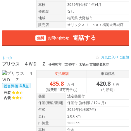
車検
2029年(令和11年)4月
修復歴
なし
地域
福岡県 大野城市
販売店
オリックスＵ－ｃａｒ福岡大野城店
電話する
無料
お問い合わせ
お気に入りに追加
トヨタ
プリウス ４ＷＤ Ｚ
令和07年（2025年） 2万km 宮城県名取市
支払総額
車両価格
435.8
420.8
万円
万円
4.5
総合評価
点
(諸費用 15万円含む)
（リ済別）
外装
整備
法定整備付
内装
保証
(距離/期間)
保証付
(無制限 / 12ヶ月)
年式
2025年(令和07年)
走行
2.0万km
排気量
2000cc
車検
付き