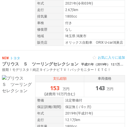
年式
2021年(令和03年)
走行
2.6万km
排気量
1800cc
車検
付き
修復歴
なし
地域
埼玉県 鴻巣市
販売店
オリックス自動車 ORIX U-car鴻巣店
お気に入りに追加
NEW
トヨタ
プリウス Ｓ ツーリングセレクション
平成31年（2019年） 12.1万km 愛媛県松山市
後期！モデリスタ！純正９インチナビＴＶ！バックモニター！ＥＴＣ！
支払総額
車両価格
153
143
万円
万円
(諸費用 10万円含む)
整備
法定整備付
保証
(距離/期間)
保証無
(- / 0ヶ月)
年式
2019年(平成31年)
走行
12.1万km
排気量
1800cc