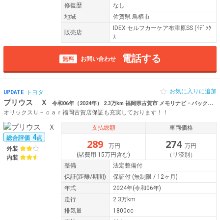
修復歴
なし
地域
佐賀県 鳥栖市
IDEX セルフカーケア布津原SS (ｲﾃﾞｯｸ
販売店
ｽ
電話する
無料
お問い合わせ
お気に入りに追加
UPDATE
トヨタ
プリウス Ｘ
令和06年（2024年） 2.3万km 福岡県古賀市 メモリナビ・バックカメラ・ETC・Bluetooth
オリックスＵ－ｃａｒ福岡古賀店保証も充実しております！！
支払総額
車両価格
4
総合評価
点
289
274
万円
万円
外装
(諸費用 15万円含む)
（リ済別）
内装
整備
法定整備付
保証
(距離/期間)
保証付
(無制限 / 12ヶ月)
年式
2024年(令和06年)
走行
2.3万km
排気量
1800cc