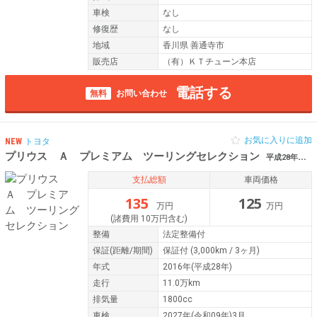
車検
なし
修復歴
なし
地域
香川県 善通寺市
販売店
（有）ＫＴチューン本店
電話する
無料
お問い合わせ
お気に入りに追加
NEW
トヨタ
プリウス Ａ プレミアム ツーリングセレクション
平成28年（2016年） 11万km 新潟県阿賀野市
支払総額
車両価格
135
125
万円
万円
(諸費用 10万円含む)
整備
法定整備付
保証
(距離/期間)
保証付
(3,000km / 3ヶ月)
年式
2016年(平成28年)
走行
11.0万km
排気量
1800cc
車検
2027年(令和09年)3月