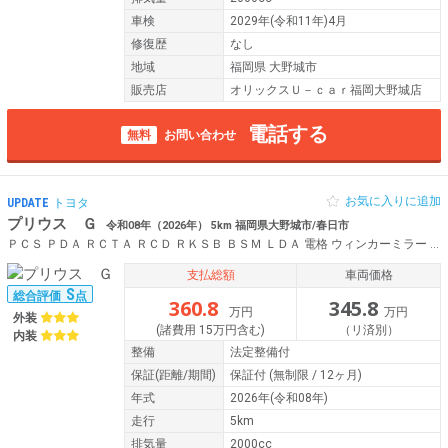
車検
2029年(令和11年)4月
修復歴
なし
地域
福岡県 大野城市
販売店
オリックスＵ－ｃａｒ福岡大野城店
電話する
無料
お問い合わせ
お気に入りに追加
UPDATE
トヨタ
プリウス Ｇ
令和08年（2026年） 5km 福岡県大野城市/春日市
ＰＣＳ ＰＤＡ ＲＣＴＡ ＲＣＤ ＲＫＳＢ ＢＳＭ ＬＤＡ 電格 ウィンカーミラー Ａハイビーム ＰＶガラス ＬＥＤヘッドライト 純正１９ＡＷ スマートキー 横滑り防止 シートヒーター ディスプレイオーディオ ＢＴ
支払総額
車両価格
S
総合評価
点
360.8
345.8
万円
万円
外装
(諸費用 15万円含む)
（リ済別）
内装
整備
法定整備付
保証
(距離/期間)
保証付
(無制限 / 12ヶ月)
年式
2026年(令和08年)
走行
5km
排気量
2000cc