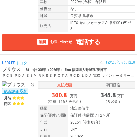
車検
2029年(令和11年)5月
修復歴
なし
地域
佐賀県 鳥栖市
IDEX セルフカーケア布津原SS (ｲﾃﾞｯｸ
販売店
ｽ
電話する
無料
お問い合わせ
お気に入りに追加
UPDATE
トヨタ
プリウス Ｇ
令和08年（2026年） 5km 福岡県大野城市/春日市
ＰＣＳ ＰＤＡ ＢＳＭ ＲＫＳＢ ＲＣＴＡ ＲＣＤ ＬＤＡ 電格 ウィンカーミラー Ａハイビーム Ａライト ＰＶガラス ＬＥＤヘッドライト 純正１９ＡＷ スマートキー シートヒーター ＡＣＣ ディスプレイオーディオ Ｂ
支払総額
車両価格
S
総合評価
点
360.8
345.8
万円
万円
外装
(諸費用 15万円含む)
（リ済別）
内装
整備
法定整備付
保証
(距離/期間)
保証付
(無制限 / 12ヶ月)
年式
2026年(令和08年)
走行
5km
排気量
2000cc