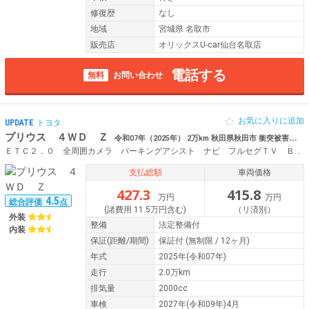
修復歴
なし
地域
宮城県 名取市
販売店
オリックスU-car仙台名取店
電話する
無料
お問い合わせ
お気に入りに追加
UPDATE
トヨタ
プリウス ４ＷＤ Ｚ
令和07年（2025年） 2万km 秋田県秋田市 衝突被害軽減システム ナビ 全方位カメラ
ＥＴＣ２．０ 全周囲カメラ パーキングアシスト ナビ フルセグＴＶ Ｂｌｕｅｔｏｏｔｈ レーダークルーズコントロール 衝突被害軽減システム パワーシートヒーター １００Ｖ電源 電動リヤゲート
支払総額
車両価格
427.3
415.8
万円
万円
4.5
総合評価
点
(諸費用 11.5万円含む)
（リ済別）
外装
整備
法定整備付
内装
保証
(距離/期間)
保証付
(無制限 / 12ヶ月)
年式
2025年(令和07年)
走行
2.0万km
排気量
2000cc
車検
2027年(令和09年)4月