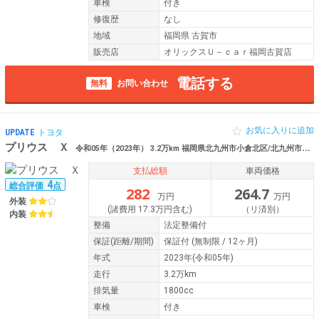
車検
付き
修復歴
なし
地域
福岡県 古賀市
販売店
オリックスＵ－ｃａｒ福岡古賀店
電話する
無料
お問い合わせ
お気に入りに追加
UPDATE
トヨタ
プリウス Ｘ
令和05年（2023年） 3.2万km 福岡県北九州市小倉北区/北九州市小倉 ﾏﾙﾁﾒﾃﾞｨｱ Bｶﾒﾗ ETC ｽﾏｰﾄｷｰ ｸﾙｰｽﾞｺﾝﾄﾛｰﾙ
支払総額
車両価格
4
総合評価
点
282
264.7
万円
万円
外装
(諸費用 17.3万円含む)
（リ済別）
内装
整備
法定整備付
保証
(距離/期間)
保証付
(無制限 / 12ヶ月)
年式
2023年(令和05年)
走行
3.2万km
排気量
1800cc
車検
付き