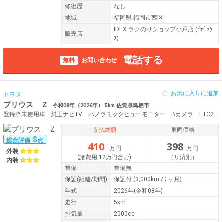
修復歴
なし
地域
福岡県 福岡市西区
IDEX ラクのりショップ小戸店 (ｲﾃﾞｯｸ
販売店
ｽ)
電話する
無料
お問い合わせ
お気に入りに追加
トヨタ
プリウス Ｚ
令和08年（2026年） 5km 佐賀県鳥栖市
登録済未使用車 純正ナビTV パノラミックビューモニター Bカメラ ETC2.0 パワーバックドア シートヒーター シートベンチレーション 純正19AW メモリーパワーシート TSS BSM クリアランスソナー
支払総額
車両価格
S
総合評価
点
410
398
万円
万円
外装
(諸費用 12万円含む)
（リ済別）
内装
整備
整備無
保証
(距離/期間)
保証付
(3,000km / 3ヶ月)
年式
2026年(令和08年)
走行
5km
排気量
2000cc