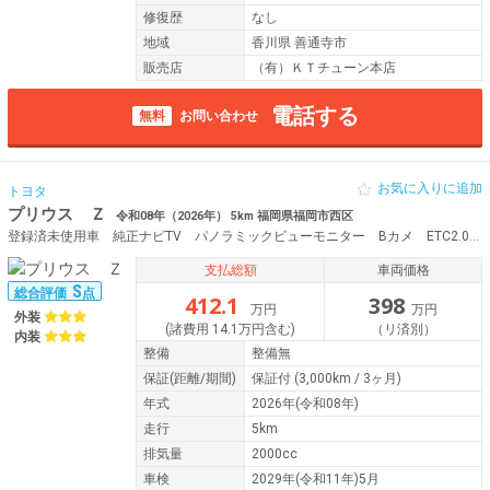
修復歴
なし
地域
香川県 善通寺市
販売店
（有）ＫＴチューン本店
電話する
無料
お問い合わせ
お気に入りに追加
トヨタ
プリウス Ｚ
令和08年（2026年） 5km 福岡県福岡市西区
登録済未使用車 純正ナビTV パノラミックビューモニター Bカメ ETC2.0パワーバックドア シートヒーター シートベンチレーション 純正19AW メモリーパワーシート TSS BSM Cソナー
支払総額
車両価格
S
総合評価
点
412.1
398
万円
万円
外装
(諸費用 14.1万円含む)
（リ済別）
内装
整備
整備無
保証
(距離/期間)
保証付
(3,000km / 3ヶ月)
年式
2026年(令和08年)
走行
5km
排気量
2000cc
車検
2029年(令和11年)5月