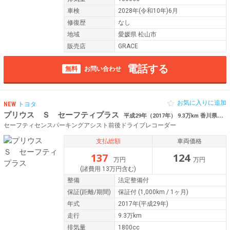
車検
2028年(令和10年)6月
修復歴
なし
地域
愛媛県 松山市
販売店
GRACE
電話する
無料
お問い合わせ
お気に入りに追加
NEW
トヨタ
プリウス Ｓ セーフティプラス
平成29年（2017年） 9.3万km 香川県善通寺市
セーフティセンスパーキングアシスト前後ドライブレコーダー
支払総額
車両価格
137
124
万円
万円
(諸費用 13万円含む)
整備
法定整備付
保証
(距離/期間)
保証付
(1,000km / 1ヶ月)
年式
2017年(平成29年)
走行
9.3万km
排気量
1800cc