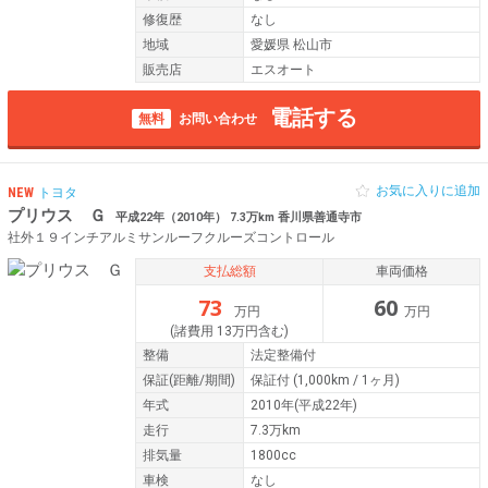
修復歴
なし
地域
愛媛県 松山市
販売店
エスオート
電話する
無料
お問い合わせ
お気に入りに追加
NEW
トヨタ
プリウス Ｇ
平成22年（2010年） 7.3万km 香川県善通寺市
社外１９インチアルミサンルーフクルーズコントロール
支払総額
車両価格
73
60
万円
万円
(諸費用 13万円含む)
整備
法定整備付
保証
(距離/期間)
保証付
(1,000km / 1ヶ月)
年式
2010年(平成22年)
走行
7.3万km
排気量
1800cc
車検
なし